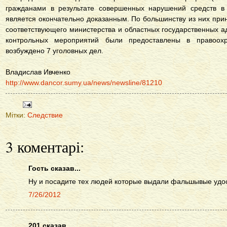
гражданами в результате совершенных нарушений средств в 
является окончательно доказанным. По большинству из них пр
соответствующего министерства и областных государственных 
контрольных мероприятий были предоставлены в правоох
возбуждено 7 уголовных дел.
Владислав Ивченко
http://www.dancor.sumy.ua/news/newsline/81210
Мітки:
Следствие
3 коментарі:
Гость сказав...
Ну и посадите тех людей которые выдали фальшывые удо
7/26/2012
201 сказав...