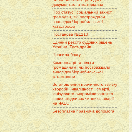
документах та матеріалах
Про статус і соціальний захист
громадян, які постраждали
внаслідок Чорнобильської
катастрофи
Постанова №1210
Единий реєстр судових рішень
України. Тест-драйв
Правила блогу
Компенсації та пільги
громадянам, які постраждали
внаслідок Чорнобильської
катастрофи
Встановлення причинного зв'язку
хвороби, інвалідності і смерті,
іонізуючого випромінювання та
інших шкідливих чинників аварії
на ЧАЕС
Безоплатна правнича допомога