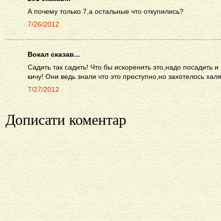
А почему только 7,а остальные что откупились?
7/26/2012
Вокал сказав...
Садить так садить! Что бы искоренить это,надо посадить 
кичу! Они ведь знали что это преступно,но захотелось хал
7/27/2012
Дописати коментар