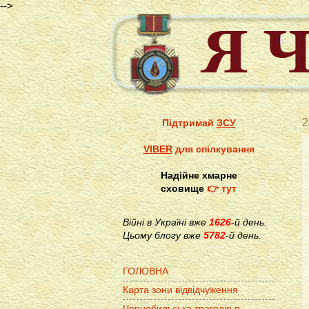
-->
2
Підтримай
ЗСУ
VIBER
для спілкування
Надійне хмарне
сховище
👉 тут
Війні в Україні вже
1626
-й день.
Цьому блогу вже
5782
-й день.
ГОЛОВНА
Карта зони відвідчуження
Чорнобильська трагедія в