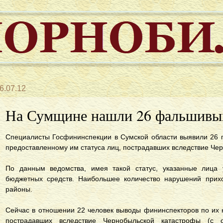
6.07.12
На Сумщине нашли 26 фальшивы
Специалисты Госфининспекции в Сумской области выявили 26 г
предоставленному им статуса лиц, пострадавших вследствие Че
По данным ведомства, имея такой статус, указанные лица 
бюджетных средств. Наибольшее количество нарушений прихо
районы.
Сейчас в отношении 22 человек выводы фининспекторов по их 
пострадавших вследствие Чернобыльской катастрофы (с