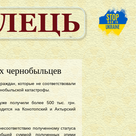
х чернобыльцев
раждан, которые не соответствовали
рнобыльской катастрофы.
уже получили более 500 тыс. грн.
дится на Конотопский и Ахтырский
несоответствию полученному статуса
 общей суммой полученных этими