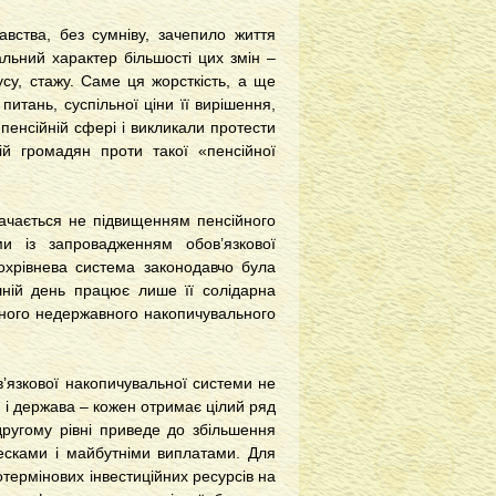
вства, без сумніву, зачепило життя
альний характер більшості цих змін –
усу, стажу. Саме ця жорсткість, а ще
 питань, суспільної ціни її вирішення,
 пенсійній сфері і викликали протести
рій громадян проти такої «пенсійної
начається не підвищенням пенсійного
ми із запровадженням обов’язкової
ьохрівнева система законодавчо була
шній день працює лише її солідарна
ьного недержавного накопичувального
в’язкової накопичувальної системи не
с, і держава – кожен отримає цілий ряд
ругому рівні приведе до збільшення
несками і майбутніми виплатами. Для
термінових інвестиційних ресурсів на