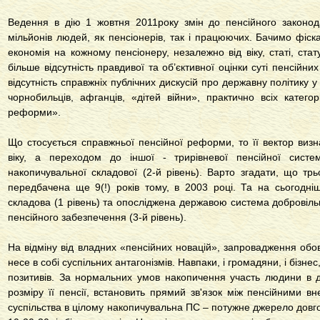
Ведення в дію 1 жовтня 2011року змін до пенсійного законода
мільйонів людей, як пенсіонерів, так і працюючих. Бачимо фіск
економія на кожному пенсіонеру, незалежно від віку, статі, стат
більше відсутність правдивої та об’єктивної оцінки суті пенсійних
відсутність справжніх публічних дискусій про державну політику у
чорнобильців, афганців, «дітей війни», практично всіх катего
реформи».
Що стосується справжньої пенсійної реформи, то її вектор виз
віку, а переходом до іншої - трирівневої пенсійної систе
накопичувальної складової (2-й рівень). Варто згадати, що тр
передбачена ще 9(!) років тому, в 2003 році. Та на сьогодні
складова (1 рівень) та опосліджена державою система добровіл
пенсійного забезпечення (3-й рівень).
На відміну від владних «пенсійних новацій», запровадження обо
несе в собі суспільних антагонізмів. Навпаки, і громадяни, і бізне
позитивів. За нормальних умов накопичення участь людини в д
розміру її пенсії, встановить прямий зв'язок між пенсійними в
суспільства в цілому накопичувальна ПС – потужне джерело довго