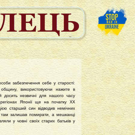
соби забезпечення себе у старості:
ї, общину, використовуючи нажите в
й досить незвичні для нашого часу
 регіонах Японії ще на початку ХХ
цією старший син відводив немічних
і там залишав помирати, а мешканці
вляли у човні своїх старих батьків у