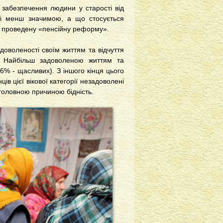
 забезпечення людини у старості від
ні менш значимою, а що стосується
то проведену «пенсійну реформу».
доволеності своїм життям та відчуття
. Найбільш задоволеною життям та
6% - щасливих). З іншого кінця цього
ів цієї вікової категорії незадоволені
головною причиною бідність.