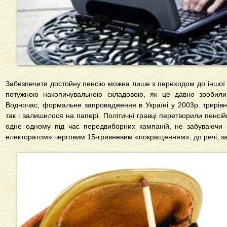
Забезпечити достойну пенсію можна лише з переходом до іншої п
потужною накопичувальною складовою, як це давно зробили 
Водночас, формальне запровадження в Україні у 2003р. трирівне
так і залишилося на папері. Політичні гравці перетворили пенс
одне одному під час передвиборних кампаній, не забуваючи 
електоратом» черговим 15-гривневим «покращенням», до речі, за