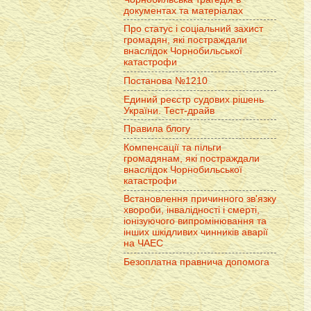
документах та матеріалах
Про статус і соціальний захист
громадян, які постраждали
внаслідок Чорнобильської
катастрофи
Постанова №1210
Единий реєстр судових рішень
України. Тест-драйв
Правила блогу
Компенсації та пільги
громадянам, які постраждали
внаслідок Чорнобильської
катастрофи
Встановлення причинного зв'язку
хвороби, інвалідності і смерті,
іонізуючого випромінювання та
інших шкідливих чинників аварії
на ЧАЕС
Безоплатна правнича допомога