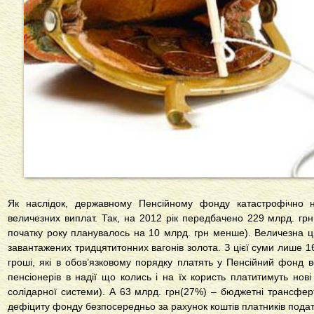
Як наслідок, державному Пенсійному фонду катастрофічно 
величезних виплат. Так, на 2012 рік передбачено 229 млрд. грн
початку року планувалось на 10 млрд. грн менше). Величезна ци
завантажених тридцятитонних вагонів золота. З цієї суми лише 1
гроші, які в обов’язковому порядку платять у Пенсійний фонд 
пенсіонерів в надії що колись і на їх користь платитимуть нов
солідарної системи). А 63 млрд. грн(27%) – бюджетні трансфер
дефіциту фонду безпосередньо за рахунок коштів платників пода