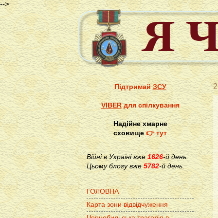
-->
2
Підтримай
ЗСУ
VIBER
для спілкування
Надійне хмарне
сховище
👉 тут
Війні в Україні вже
1626
-й день.
Цьому блогу вже
5782
-й день.
ГОЛОВНА
Карта зони відвідчуження
Чорнобильська трагедія в