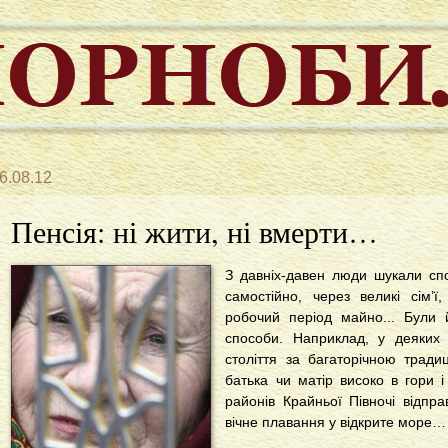
6.08.12
Пенсія: ні жити, ні вмерти…
З давніх-давен люди шукали спо
самостійно, через великі сім’
робочий період майно... Були 
способи. Наприклад, у деяких
століття за багаторічною тради
батька чи матір високо в гори 
районів Крайньої Півночі відпра
вічне плавання у відкрите море…