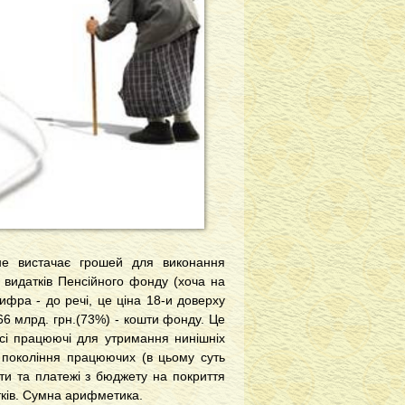
не вистачає грошей для виконання
 видатків Пенсійного фонду (хоча на
фра - до речі, це ціна 18-и доверху
66 млрд. грн.(73%) - кошти фонду. Це
всі працюючі для утримання нинішніх
і покоління працюючих (в цьому суть
ти та платежі з бюджету на покриття
тків. Сумна арифметика.