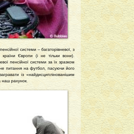
енсійної системи – багаторівневої, з
країни Європи (і не тільки вони).
вої пенсійної системи за їх зразком
ійне питання на футбол, пасуючи його
загравати із «найдисциплінованішим
 наш рахунок.