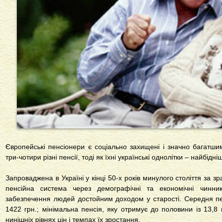
Європейські пенсіонери є соціально захищені і значно багатш
три-чотири різні пенсії, тоді як їхні українські однолітки – найбід
Запроваджена в Україні у кінці 50-х років минулого століття за 
пенсійна система через демографічні та економічні чинн
забезпечення людей достойним доходом у старості. Середня пе
1422 грн.; мінімальна пенсія, яку отримує до половини із 13,8 
нинішніх рівнях цін і темпах їх зростання.