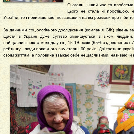
Сьогодні інший час та проблема
цього не стала ні простішою, 
України, то і невирішеною, незважаючи на всі розмови про ніби 
За данними соціологічного дослідження (компанія GfK) рівень за
щастя в Україні дуже суттєво зменшується з віком людини
найщасливішою є молодь у віці 15-19 років (65% задоволених і 7
рейтингу –люди поважного віку старші 60 років. Дві третини українц
своїм життям, а половина вважає себе нещасливими, називаючи 