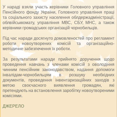
У нараді взяли участь керівники Головного управління
Пенсійного фонду України, Головного управління праці
та соціального захисту населення облдержадміністрації,
облвійськкомату, управління МВС, СБУ, МНС, а також
керівники громадських організацій чорнобильців.
Під час наради досягнуто домовленостей про регламент
роботи новоутворених комісій та організаційно-
методичне забезпечення їх роботи.
За результатами наради прийнято доручення щодо
проведення навчань з членами комісій з оволодіння
чинним пенсійним законодавством, надання допомоги
інвалідам-чорнобильцям в розшуку необхідних
документів, проведення інвентаризаційних заходів з
метою своєчасного виявлення громадян, які
претендують на встановлення заробітку новоутвореними
комісіями.
ДЖЕРЕЛО