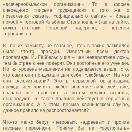
«всечернобыльской организации». То в форме
очередного «письма трудящейся» с того же, с
позволения сказать, «официального сайта» – бреда
некоей «Пертовой Альбины Степановны» (так на сайте,
может всё-таки Петровой, наверное, с перепоя
торопились ).
И, по их замыслу, не главное, чтоб в таких пасквилях
было что-то правдой. Известный всем доктор
пропаганды Й. Гёббельс учил – чем невероятнее ложь,
тем быстрее в нее поверят. Они достойные его ученики.
Но их уровень мышления не поднимается выше того,
что сами они придумали для себя, «любимых». На что
они рассчитывали? Это в серьезной организации,
прежде чем принять любое решение либо действие,
сначала всё проверят, а потом делают выводы,
обнародуют. Но такое правило действует в серьезных
организациях. А в этом, весьма клиническом случае,
данное правило не распространяется?
Что-то мелко берут «петровы», «адреевы» и прочие
гнусные персонажи. Почему бы не «состряпать»