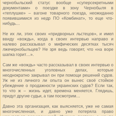
чернобыльский статус вообще «суперсекретными
документами» о поездке в зону Чернобыля в
«теплушке» – вагоне товарного поезда, неожиданно
появившимися из недр ПО «Комбинат», то еще что-
нибудь…
Не их ли, этих своих «придворных льстецов», и имел
ввиду «вождь», когда в своих интервью направо и
налево рассказывал о мифических десятках тысяч
лжечернобыльцев? Не зря ведь говорят, что «на воре
шапка горит…».
Сам же «вождь» часто рассказывал в своих интервью о
многочисленных уголовных делах, которые
неоднократно закрывал он при помощи решений судов.
Уж не из личного ли опыта он вынес своё стойкое
убеждение о продажности украинских судов? Если так,
то что ж – жизнь идет, времена меняется. Глядишь,
придут другие судьи, а там посмотрим…
Давно эта организация, как выясняется, уже не самая
многочисленная, и давно уже потеряла право