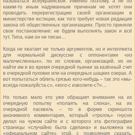
называться всеукраинской. Именно поэтому, а не по
каким-то иным надуманным причинам не хотят они
проводить перерегистрацию своей организации в
министерстве юстиции, как того требует новая редакция
закона об общественных организациях. Просто приняли
свое постановление: не будем выполнять закон и всё
тут. Типа, нам он не писан…
Когда не хватает не только аргументов, но и интеллекта
для нормальной дискуссии с оппонентами «из
малочисленных», по их словам, организаций, их не
найти им и во время очередной пьянки за казённый счет
в очередной пуховке или на очередных шацких озерах. А
вот попытаться облить грязью кого-нибудь – так это «мы-
всегда-пожалуйста-с», «кого-с изволите-с?»…
Но только мало кто уже обращает внимания на их
очередную попытку «полаять на слона», на их
очередной пасквиль – то в форме скриншота
анонимного комментария, который «тролль» гнусно
делал на чужом сайте и с которого эта фотография
страницы «случайно была сделана» и выложена на
«официальном сайте» этой, с позволения сказать,