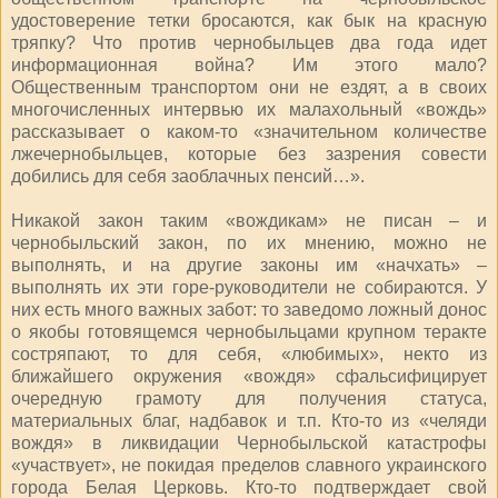
удостоверение тетки бросаются, как бык на красную
тряпку? Что против чернобыльцев два года идет
информационная война? Им этого мало?
Общественным транспортом они не ездят, а в своих
многочисленных интервью их малахольный «вождь»
рассказывает о каком-то «значительном количестве
лжечернобыльцев, которые без зазрения совести
добились для себя заоблачных пенсий…».
Никакой закон таким «вождикам» не писан – и
чернобыльский закон, по их мнению, можно не
выполнять, и на другие законы им «начхать» –
выполнять их эти горе-руководители не собираются. У
них есть много важных забот: то заведомо ложный донос
о якобы готовящемся чернобыльцами крупном теракте
состряпают, то для себя, «любимых», некто из
ближайшего окружения «вождя» сфальсифицирует
очередную грамоту для получения статуса,
материальных благ, надбавок и т.п. Кто-то из «челяди
вождя» в ликвидации Чернобыльской катастрофы
«участвует», не покидая пределов славного украинского
города Белая Церковь. Кто-то подтверждает свой