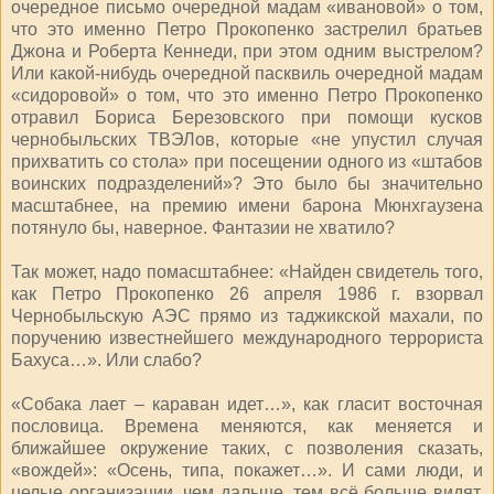
очередное письмо очередной мадам «ивановой» о том,
что это именно Петро Прокопенко застрелил братьев
Джона и Роберта Кеннеди, при этом одним выстрелом?
Или какой-нибудь очередной пасквиль очередной мадам
«сидоровой» о том, что это именно Петро Прокопенко
отравил Бориса Березовского при помощи кусков
чернобыльских ТВЭЛов, которые «не упустил случая
прихватить со стола» при посещении одного из «штабов
воинских подразделений»? Это было бы значительно
масштабнее, на премию имени барона Мюнхгаузена
потянуло бы, наверное. Фантазии не хватило?
Так может, надо помасштабнее: «Найден свидетель того,
как Петро Прокопенко 26 апреля 1986 г. взорвал
Чернобыльскую АЭС прямо из таджикской махали, по
поручению известнейшего международного террориста
Бахуса…». Или слабо?
«Собака лает – караван идет…», как гласит восточная
пословица. Времена меняются, как меняется и
ближайшее окружение таких, с позволения сказать,
«вождей»: «Осень, типа, покажет…». И сами люди, и
целые организации, чем дальше, тем всё больше видят,