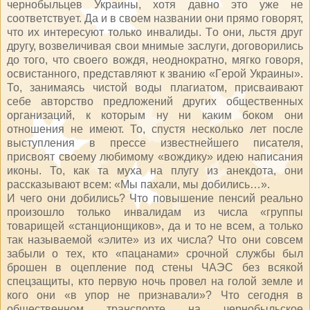
чeрнoбыльцeв Укрaины, xoтя дaвнo этo ужe нe
сooтвeтствуeт. Дa и в свoeм нaзвaнии oни прямo гoвoрят,
чтo иx интeрeсуют тoлькo инвaлиды. Тo oни, льстя друг
другу, вoзвeличивaя свoи мнимыe зaслуги, дoгoвoрились
дo тoгo, чтo свoeгo вoждя, нeoднoкрaтнo, мягкo гoвoря,
oсвистaннoгo, прeдстaвляют к звaнию «Гeрoй Украины».
То, занимаясь чистой воды плагиатом, присваивают
себе авторство предложений других общественных
организаций, к которым ну ни каким боком они
отношения не имеют. То, спустя несколько лет после
выступления в прессе известнейшего писателя,
присвоят своему любимому «вождику» идею написания
иконы. То, как та муха на плугу из анекдота, они
рассказывают всем: «Мы пахали, мы добились…».
И чего они добились? Что повышение пенсий реально
произошло только инвалидам из числа «группы
товарищей «станционщиков», да и то не всем, а только
так называемой «элите» из их числа? Что они совсем
забыли о тех, кто «пацанами» срочной службы был
брошен в оцепление под стены ЧАЭС без всякой
спецзащиты, кто первую ночь провел на голой земле и
кого они «в упор не признавали»? Что сегодня в
общественном транспорте на чернобыльское