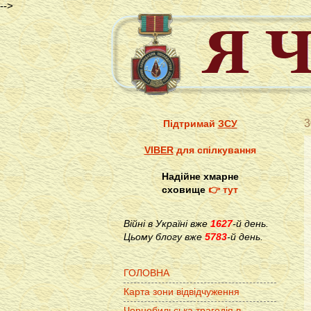
-->
3
Підтримай
ЗСУ
VIBER
для спілкування
Надійне хмарне
сховище
👉 тут
Війні в Україні вже
1627
-й день.
Цьому блогу вже
5783
-й день.
ГОЛОВНА
Карта зони відвідчуження
Чорнобильська трагедія в