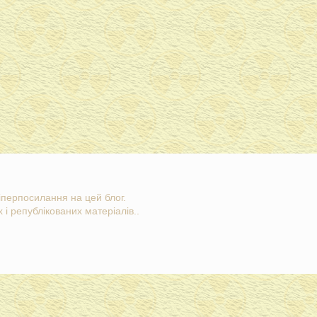
гіперпосилання на цей блог.
 і републікованих матеріалів..