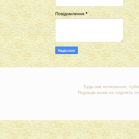
Повідомлення
*
Будь-яке копіювання, публі
Редакція може не поділяти точ