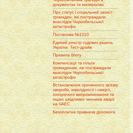
документах та матеріалах
Про статус і соціальний захист
громадян, які постраждали
внаслідок Чорнобильської
катастрофи
Постанова №1210
Единий реєстр судових рішень
України. Тест-драйв
Правила блогу
Компенсації та пільги
громадянам, які постраждали
внаслідок Чорнобильської
катастрофи
Встановлення причинного зв'язку
хвороби, інвалідності і смерті,
іонізуючого випромінювання та
інших шкідливих чинників аварії
на ЧАЕС
Безоплатна правнича допомога