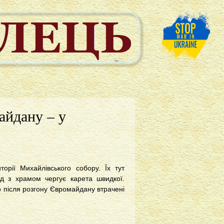
айдану – у
орії Михайлівського собору. Їх тут
яд з храмом чергує карета швидкої.
 після розгону Євромайдану втрачені