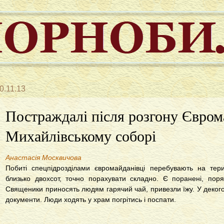
0.11.13
Постраждалі після розгону Євром
Михайлівському соборі
Анастасія Москвичова
Побиті спецпідрозділами євромайданівці перебувають на терит
близько двохсот, точно порахувати складно. Є поранені, пор
Священики приносять людям гарячий чай, привезли їжу. У декого
документи. Люди ходять у храм погрітись і поспати.