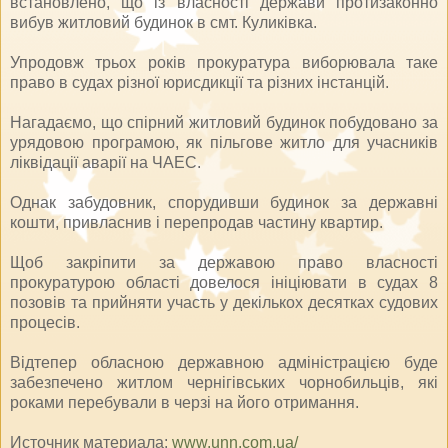
встановлено, що із власності держави протизаконно
вибув житловий будинок в смт. Куликівка.
Упродовж трьох років прокуратура виборювала таке
право в судах різної юрисдикції та різних інстанцій.
Нагадаємо, що спірний житловий будинок побудовано за
урядовою програмою, як пільгове житло для учасників
ліквідації аварії на ЧАЕС.
Однак забудовник, спорудивши будинок за державні
кошти, привласнив і перепродав частину квартир.
Щоб закріпити за державою право власності
прокуратурою області довелося ініціювати в судах 8
позовів та прийняти участь у декількох десятках судових
процесів.
Відтепер обласною державною адміністрацією буде
забезпечено житлом чернігівських чорнобильців, які
роками перебували в черзі на його отримання.
Источник материала:
www.unn.com.ua/