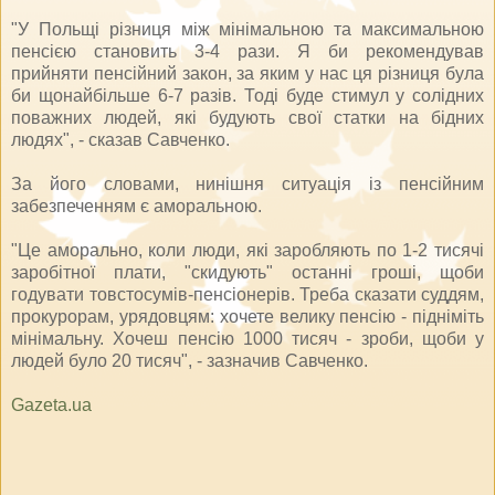
"У Польщі різниця між мінімальною та максимальною
пенсією становить 3-4 рази. Я би рекомендував
прийняти пенсійний закон, за яким у нас ця різниця була
би щонайбільше 6-7 разів. Тоді буде стимул у солідних
поважних людей, які будують свої статки на бідних
людях", - сказав Савченко.
За його словами, нинішня ситуація із пенсійним
забезпеченням є аморальною.
"Це аморально, коли люди, які заробляють по 1-2 тисячі
заробітної плати, "скидують" останні гроші, щоби
годувати товстосумів-пенсіонерів. Треба сказати суддям,
прокурорам, урядовцям: хочете велику пенсію - підніміть
мінімальну. Хочеш пенсію 1000 тисяч - зроби, щоби у
людей було 20 тисяч", - зазначив Савченко.
Gazeta.ua