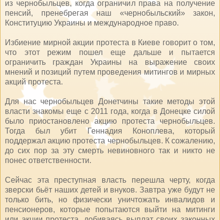
из чернобыльцев, когда ограничил права на получение
пенсий, пренебрегая наш «чернобыльский» закон,
Конституцию Украины и международное право.
Избиение мирной акции протеста в Киеве говорит о том,
что этот режим пошел еще дальше и пытается
ограничить граждан Украины на выражение своих
мнений и позиций путем проведения митингов и мирных
акций протеста.
Для нас чернобыльцев Донетчины такие методы этой
власти знакомы еще с 2011 года, когда в Донецке силой
было приостановлено акцию протеста чернобыльцев.
Тогда был убит Геннадия Коноплева, который
поддержал акцию протеста чернобыльцев. К сожалению,
до сих пор за эту смерть невиновного так и никто не
понес ответственности.
Сейчас эта преступная власть перешла черту, когда
зверски бьёт наших детей и внуков. Завтра уже будут не
только бить, но физически уничтожать инвалидов и
пенсионеров, которые попытаются выйти на митинги
или акции протеста, добиваясь выплат своих законных