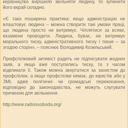
керівництво вирішило звільняти людину, то зупинити
його вкрай складно.
«Є така поширена практика: якщо адміністрацію не
влаштовує людина – можна створити такі умови праці,
що людина просто не витримує. Чіплятися за всяке,
екзамени проводити. Людина, буває, не витримує
морального тиску, адміністративного тиску і пише – за
згодою сторін», – пояснює Володимир Козельський.
Профспілковий активіст радить не підписувати жодних
заяв, а якщо вже поступились тиску, то з часом
відкликати її. Також можна звертатися за захистом до
профспілок, а якщо профспілки немає, до юристів або у
ЗМІ, адже політичні чи громадські переконання,
відповідно до законодавства, не можуть слугувати
причиною для звільнення.
http://www.radiosvoboda.org/