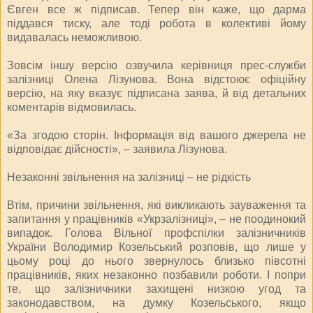
Євген все ж підписав. Тепер він каже, що дарма
піддався тиску, але тоді робота в колективі йому
видавалась неможливою.
Зовсім іншу версію озвучила керівниця прес-служби
залізниці Олена Лізунова. Вона відстоює офіційну
версію, на яку вказує підписана заява, й від детальних
коментарів відмовилась.
«За згодою сторін. Інформація від вашого джерела не
відповідає дійсності», – заявила Лізунова.
Незаконні звільнення на залізниці – не рідкість
Втім, причини звільнення, які викликають зауваження та
запитання у працівників «Укрзалізниці», – не поодинокий
випадок. Голова Вільної профспілки залізничників
України Володимир Козельський розповів, що лише у
цьому році до нього звернулось близько півсотні
працівників, яких незаконно позбавили роботи. І попри
те, що залізничники захищені низкою угод та
законодавством, на думку Козельського, якщо