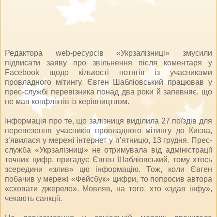
Редактора web-ресурсів «Укрзалізниці» змусили
підписати заяву про звільнення після коментаря у
Facebook щодо кількості потягів із учасниками
провладного мітингу. Євген Шабліовський працював у
прес-службі перевізника понад два роки й запевняє, що
не мав конфліктів із керівництвом.
Інформація про те, що залізниця виділила 27 поїздів для
перевезення учасників провладного мітингу до Києва,
з’явилася у мережі інтернет у п’ятницю, 13 грудня. Прес-
служба «Укрзалізниці» не отримувала від адміністрації
точних цифр, пригадує Євген Шабліовський, тому хтось
зсередини «злив» цю інформацію. Тож, коли Євген
побачив у мережі «Фейсбук» цифри, то попросив автора
«сховати джерело». Мовляв, на того, хто «здав інфу»,
чекають санкції.