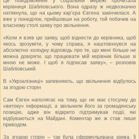
Це повідомлення у соціальній мережі прочитала
керівниця Шабліовського. Вона одразу ж недвозначно
натякнула, що на цьому кар’єра Євгена закінчилася. А
вже у понеділок, прийшовши на роботу, той побачив на
власному столі заяву про звільнення.
«Коли я взяв цю заяву, щоб віднести до керівника, щоб
якось зрозуміти, у чому справа, я наштовхнувся на
абсолютно холодну відповідь про те, що мені більше не
можна довіряти, що працювати мій керівник більше зі
мною не може. І щоб я підписав заяву», – розповів
Шабліовський.
В «Укрзалізниці» запевняють, що звільнення відбулось
за згодою сторін
Сам Євген наполягає на тому, що не має стосунку до
«витоку» інформації, а звільнили його за громадянську
позицію, адже він відкрито підтримував події, які
відбуваються на Майдані. Коментар же ж став лише
приводом.
За згодою сторін – так була сформульована заява. Її