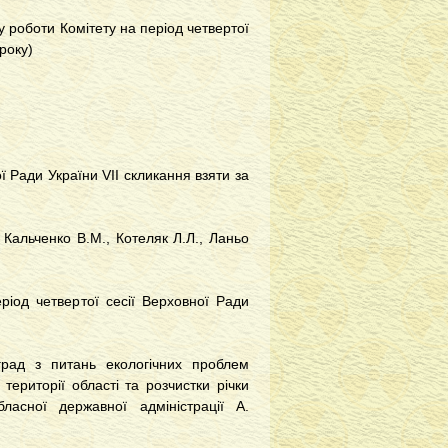
у роботи Комітету на період четвертої
року)
ї Ради України VII скликання взяти за
, Кальченко В.М., Котеляк Л.Л., Ланьо
іод четвертої сесії Верховної Ради
град з питань екологічних проблем
ериторії області та розчистки річки
ласної державної адміністрації А.