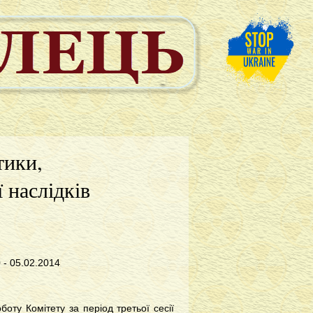
тики,
 наслідків
 05.02.2014
оту Комітету за період третьої сесії