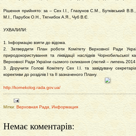
Рішення прийнято: за – Сех І.І., Глазунов С.М., Бутківський В.В.
М.І., Парубок О.Н., Тягнибок А.Я., Чуб В.Є.
УХВАЛИЛИ:
1. Інформацію взяти до відома.
2. Затвердити План роботи Комітету Верховної Ради Україн
природокористування та ліквідації наслідків Чорнобильської к
Верховної Ради України сьомого скликання (лютий – липень 2014 
3. Доручити Голові Комітету Сех І.І. та завідувачу секретар
корективи до розділів I та II зазначеного Плану.
http://komekolog.rada.gov.ua/
Мітки:
Верховная Рада
,
Информация
Немає коментарів: