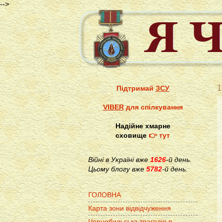
-->
1
Підтримай
ЗСУ
VIBER
для спілкування
Надійне хмарне
сховище
👉 тут
Війні в Україні вже
1626
-й день.
Цьому блогу вже
5782
-й день.
ГОЛОВНА
Карта зони відвідчуження
Чорнобильська трагедія в