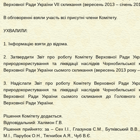
Верховної Ради України VII скликання (вересень 2013 – січень 201
В обговоренні взяли участь всі присутні члени Комітету.
УХВАЛИЛИ:
1. Інформацію взяти до відома.
2. Затвердити Звіт про роботу Комітету Верховної Ради Укра
природокористування та ліквідації наслідків Чорнобильської 
Верховної Ради України сьомого скликання (вересень 2013 року – 
3. Надіслати Звіт про роботу Комітету Верховної Ради Укра
природокористування та ліквідації наслідків Чорнобильської 
Верховної Ради України сьомого скликання до Головного ор
Верховної Ради України.
Рішення Комітету додається.
Відповідальний: Халімон Г.В.
Рішення прийнято: за – Сех І.І., Глазунов С.М., Бутківський В.В.
М.І., Парубок О.Н., Тягнибок А.Я., Чуб В.Є.