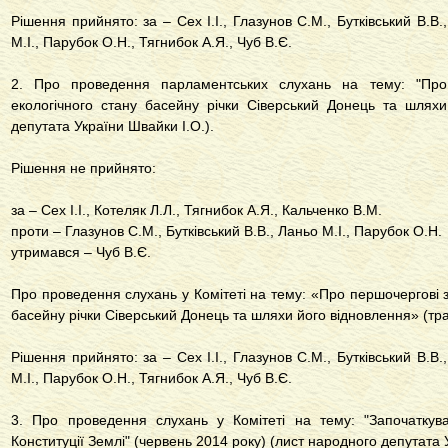
Рішення прийнято: за – Сех І.І., Глазунов С.М., Бутківський В.В.
М.І., Парубок О.Н., Тягнибок А.Я., Чуб В.Є.
2. Про проведення парламентських слухань на тему: "Про
екологічного стану басейну річки Сіверський Донець та шляхи
депутата України Швайки І.О.).
Рішення не прийнято:
за – Сех І.І., Котеляк Л.Л., Тягнибок А.Я., Кальченко В.М.
проти – Глазунов С.М., Бутківський В.В., Ланьо М.І., Парубок О.Н.
утримався – Чуб В.Є.
Про проведення слухань у Комітеті на тему: «Про першочергові з
басейну річки Сіверський Донець та шляхи його відновлення» (тра
Рішення прийнято: за – Сех І.І., Глазунов С.М., Бутківський В.В.
М.І., Парубок О.Н., Тягнибок А.Я., Чуб В.Є.
3. Про проведення слухань у Комітеті на тему: "Започаткува
Конституції Землі" (червень 2014 року) (лист народного депутата 