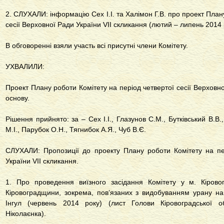
2. СЛУХАЛИ: інформацію Сех І.І. та Халімон Г.В. про проект План
сесії Верховної Ради України VII скликання (лютий – липень 2014 
В обговоренні взяли участь всі присутні члени Комітету.
УХВАЛИЛИ:
Проект Плану роботи Комітету на період четвертої сесії Верховно
основу.
Рішення прийнято: за – Сех І.І., Глазунов С.М., Бутківський В.В.
М.І., Парубок О.Н., Тягнибок А.Я., Чуб В.Є.
СЛУХАЛИ: Пропозиції до проекту Плану роботи Комітету на пер
України VII скликання.
1. Про проведення виїзного засідання Комітету у м. Кірово
Кіровоградщини, зокрема, пов’язаних з видобуванням урану на т
Інгул (червень 2014 року) (лист Голови Кіровоградської об
Ніколаєнка).