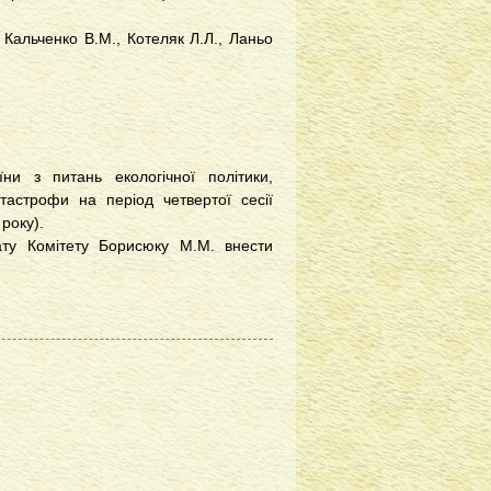
, Кальченко В.М., Котеляк Л.Л., Ланьо
и з питань екологічної політики,
атастрофи на період четвертої сесії
року).
іату Комітету Борисюку М.М. внести