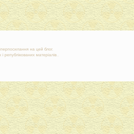
гіперпосилання на цей блог.
 і републікованих матеріалів..