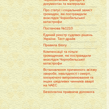
документах та матеріалах
Про статус і соціальний захист
громадян, які постраждали
внаслідок Чорнобильської
катастрофи
Постанова №1210
Единий реєстр судових рішень
України. Тест-драйв
Правила блогу
Компенсації та пільги
громадянам, які постраждали
внаслідок Чорнобильської
катастрофи
Встановлення причинного зв'язку
хвороби, інвалідності і смерті,
іонізуючого випромінювання та
інших шкідливих чинників аварії
на ЧАЕС
Безоплатна правнича допомога