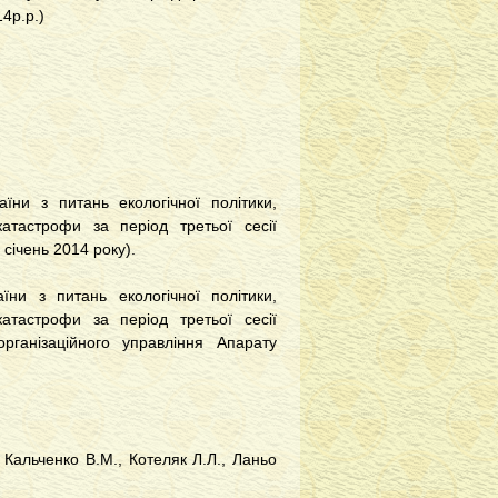
4р.р.)
їни з питань екологічної політики,
катастрофи за період третьої сесії
січень 2014 року).
їни з питань екологічної політики,
катастрофи за період третьої сесії
ганізаційного управління Апарату
, Кальченко В.М., Котеляк Л.Л., Ланьо