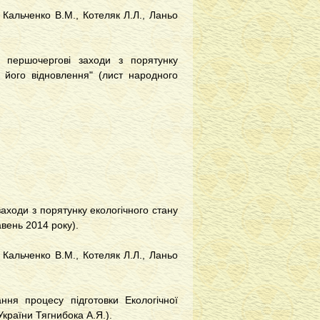
, Кальченко В.М., Котеляк Л.Л., Ланьо
 першочергові заходи з порятунку
 його відновлення" (лист народного
аходи з порятунку екологічного стану
вень 2014 року).
, Кальченко В.М., Котеляк Л.Л., Ланьо
ння процесу підготовки Екологічної
України Тягнибока А.Я.).