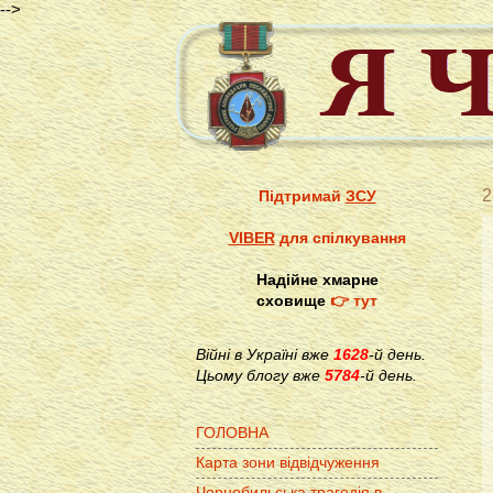
-->
2
Підтримай
ЗСУ
VIBER
для спілкування
Надійне хмарне
сховище
👉 тут
Війні в Україні вже
1628
-й день.
Цьому блогу вже
5784
-й день.
ГОЛОВНА
Карта зони відвідчуження
Чорнобильська трагедія в