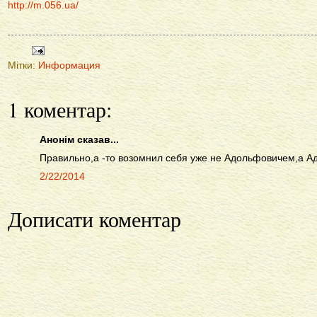
http://m.056.ua/
Мітки:
Информация
1 коментар:
Анонім сказав...
Правильно,а -то возомнил себя уже не Адольфовичем,а А
2/22/2014
Дописати коментар