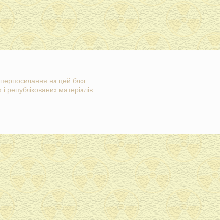
гіперпосилання на цей блог.
 і републікованих матеріалів..