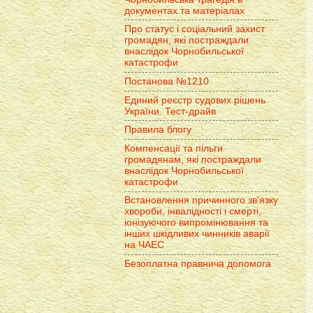
документах та матеріалах
Про статус і соціальний захист
громадян, які постраждали
внаслідок Чорнобильської
катастрофи
Постанова №1210
Единий реєстр судових рішень
України. Тест-драйв
Правила блогу
Компенсації та пільги
громадянам, які постраждали
внаслідок Чорнобильської
катастрофи
Встановлення причинного зв'язку
хвороби, інвалідності і смерті,
іонізуючого випромінювання та
інших шкідливих чинників аварії
на ЧАЕС
Безоплатна правнича допомога