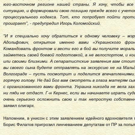
юго-восточном регионе нашей страны. Я хочу, чтобы вс
ситуацию, и формировали свою позицию прежде всего с учето
процессуального кодекса. Тот, кто попробует пойти прот
проиграет", - предупредил Игорь Коломойский.
"И я специально хочу обратиться к одному человеку – мэру
Адольфович, открытие именно вами «Украинского фро
Командовать фронтом и вести его в бой вы получите моральн
займетесь своей боевой подготовкой, а не велоспортом, и к
или своими близкими. А сепаратистские заявления вам стоит
вы своего сына будете отправлять на экскурсию не на Мальд
Волгограде – пусть посмотрит и поделится впечатлениями
горячую голову. Не дай Бог вам смотреть в глаза матерям с
с организованного вами фронта. Украина никогда не вела зах
ни пяди не отдаст. Г-н Кернес, если вы начинаете играть с
очень серьезно осложнить свою и так непростую собствен
заявил олигарх.
Напомним, в унисон с этим заявлением идейного вдохновителя 
Борис Филатов пригрозил линчеванием депутатам от ПР за попы