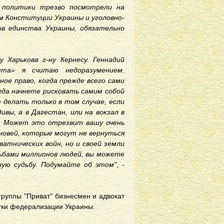
е политики трезво посмотрели на
м Конституции Украины и уголовно-
ив единства Украины, обязательно
 Харькова г-ну Кернесу. Геннадий
нта» я считаю недоразумением.
ое право, когда прежде всего сами
огда начнете рисковать самим собой
 делать только в том случае, если
ивы, а в Дагестан, или на вокзал в
. Может это отрезвит вашу очень
ыновей, которые могут не вернуться
ватнических войн, но и своей земли
удьбами миллионов людей, вы можете
ную судьбу. Подумайте об этом"
, -
группы "Приват" бизнесмен и адвокат
тки федерализации Украины.