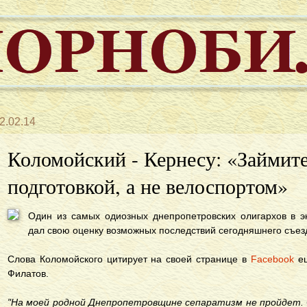
2.02.14
Коломойский - Кернесу: «Займит
подготовкой, а не велоспортом»
Один из самых одиозных днепропетровских олигархов в э
дал свою оценку возможных последствий сегодняшнего съезд
Слова Коломойского цитирует на своей странице в
Facebook
е
Филатов.
"На моей родной Днепропетровщине сепаратизм не пройдет. 