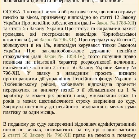
зобов
язання здійснити перерахунок пенсії, -- встановив:
ОСОБА_1 позовні вимоги обґрунтовує тим, що вона отримує
пенсію за віком, призначену відповідно до статті 12 Закону
України
Про пенсійне забезпечення
(далі --
Закон № 1788-XII
)
та статті 55 Закону України
Про статус та соціальний захист
громадян, які постраждали внаслідок Чорнобильської
катастрофи
(далі
Закон № 796-ХІІ
). При перерахунку їй пенсії,
збільшуючи її на 1%, відповідач керувався тільки Законом
України
Про загальнообов
язкове державне пенсійне
страхування
(далі
Закон № 1058-IV
), тобто порушив право
позивача на пільговий характер розрахункової величини,
визначений частиною 2 статті 56 Закону України Закону №
796-ХІІ. У зв
язку з наведеним просить визнати
протиправними дії управління Пенсійного фонду України в
Любешівському районі, зобов
язати відповідача провести
перерахунок та виплату пенсії з її збільшенням на 1 %
заробітку за кожен рік роботи понад мінімальний стаж 15
років в межах шестимісячного строку звернення до суду.
Звернути постанову до негайного виконання в межах суми
платежу за один місяць.
В поданому до суду запереченні відповідач адміністративний
позов не визнав, посилаючись на те, що згідно частини
2
статті 56 Закону № 796-ХІІ
право на пенсію в повному