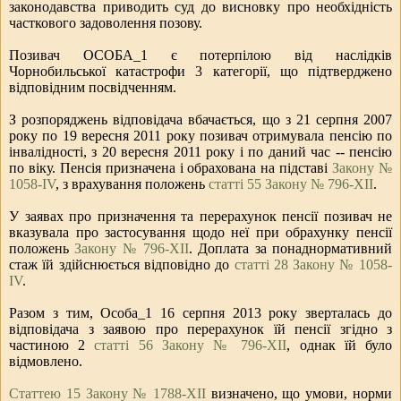
законодавства приводить суд до висновку про необхідність
часткового задоволення позову.
Позивач ОСОБА_1 є потерпілою від наслідків
Чорнобильської катастрофи 3 категорії, що підтверджено
відповідним посвідченням.
З розпоряджень відповідача вбачається, що з 21 серпня 2007
року по 19 вересня 2011 року позивач отримувала пенсію по
інвалідності, з 20 вересня 2011 року і по даний час -- пенсію
по віку. Пенсія призначена і обрахована на підставі
Закону №
1058-IV
, з врахування положень
статті 55 Закону № 796-ХІІ
.
У заявах про призначення та перерахунок пенсії позивач не
вказувала про застосування щодо неї при обрахунку пенсії
положень
Закону № 796-ХІІ
. Доплата за понаднормативний
стаж їй здійснюється відповідно до
статті 28 Закону № 1058-
IV
.
Разом з тим, Особа_1 16 серпня 2013 року зверталась до
відповідача з заявою про перерахунок їй пенсії згідно з
частиною 2
статті 56 Закону № 796-ХІІ
, однак їй було
відмовлено.
Статтею 15 Закону № 1788-XII
визначено, що умови, норми