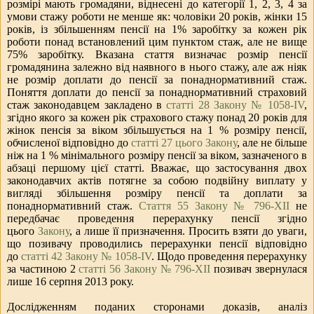
розмірі мають громадяни, віднесені до категорії 1, 2, 3, 4 за
умови стажу роботи не менше як: чоловіки
20 років, жінки
15
років, із збільшенням пенсії на 1% заробітку за кожен рік
роботи понад встановлений цим пунктом стаж, але не вище
75% заробітку. Вказана стаття визначає розмір пенсії
громадянина залежно від наявного в нього стажу, але аж ніяк
не розмір доплати до пенсії за понаднормативний стаж.
Поняття доплати до пенсії за понаднормативний страховий
стаж законодавцем закладено в
статті 28 Закону № 1058-IV
,
згідно якого за кожен рік страхового стажу понад 20 років для
жінок пенсія за віком збільшується на 1 % розміру пенсії,
обчисленої відповідно до
статті 27 цього Закону
, але не більше
ніж на 1 % мінімального розміру пенсії за віком, зазначеного в
абзаці першому цієї статті. Вважає, що застосування двох
законодавчих актів потягне за собою подвійну виплату у
вигляді збільшення розміру пенсії та доплати за
понаднормативний стаж.
Стаття 55 Закону № 796-ХІІ
не
передбачає проведення перерахунку пенсії згідно
цього
Закону
, а лише її призначення. Просить взяти до уваги,
що позивачу проводились перерахунки пенсії відповідно
до
статті 42 Закону № 1058-IV
. Щодо проведення перерахунку
за частиною 2
статті 56 Закону № 796-ХІІ
позивач звернулася
лише 16 серпня 2013 року.
Дослідженням поданих сторонами доказів, аналіз