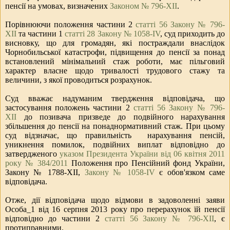
пенсії на умовах, визначених
Законом № 796-ХІІ
.
Порівнюючи положення частини 2
статті 56 Закону № 796-
ХІІ
та частини 1
статті 28 Закону № 1058-IV
, суд приходить до
висновку, що для громадян, які постраждали внаслідок
Чорнобильської катастрофи, підвищення до пенсії за понад
встановлений мінімальний стаж роботи, має пільговий
характер власне щодо тривалості трудового стажу та
величини, з якої проводиться розрахунок.
Суд вважає надуманим твердження відповідача, що
застосування положень частини 2
статті 56 Закону № 796-
ХІІ
до позивача призведе до подвійного нарахування
збільшення до пенсії на понаднормативний стаж. При цьому
суд відзначає, що правильність нарахування пенсій,
уникнення помилок, подвійних виплат відповідно до
затвердженого
указом Президента України від 06 квітня 2011
року № 384/2011
Положення про Пенсійний фонд України,
Закону № 1788-XII,
Закону № 1058-IV
є обов'язком саме
відповідача.
Отже, дії відповідача щодо відмови в задоволенні заяви
Особа_1
від 16 серпня 2013 року про перерахунок їй пенсії
відповідно до частини 2
статті 56 Закону № 796-ХІІ
, є
протиправними.