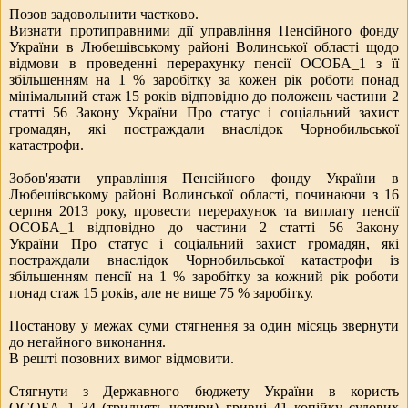
Позов задовольнити частково.
Визнати протиправними дії управління Пенсійного фонду
України в Любешівському районі Волинської області щодо
відмови в проведенні перерахунку пенсії ОСОБА_1 з її
збільшенням на 1 % заробітку за кожен рік роботи понад
мінімальний стаж 15 років відповідно до положень частини 2
статті 56 Закону України
Про статус і соціальний захист
громадян, які постраждали внаслідок Чорнобильської
катастрофи
.
Зобов'язати управління Пенсійного фонду України в
Любешівському районі Волинської області, починаючи з 16
серпня 2013 року, провести перерахунок та виплату пенсії
ОСОБА_1 відповідно до частини 2 статті 56 Закону
України
Про статус і соціальний захист громадян, які
постраждали внаслідок Чорнобильської катастрофи
із
збільшенням пенсії на 1 % заробітку за кожний рік роботи
понад стаж 15 років, але не вище 75 % заробітку.
Постанову у межах суми стягнення за один місяць звернути
до негайного виконання.
В решті позовних вимог відмовити.
Стягнути з Державного бюджету України в користь
ОСОБА_1 34 (тридцять чотири) гривні 41 копійку судових