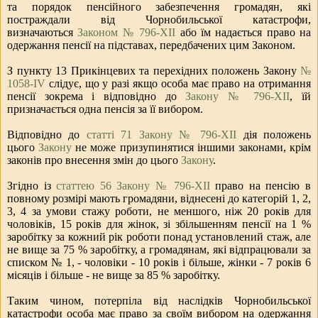
та порядок пенсійного забезпечення громадян, які
постраждали від Чорнобильської катастрофи,
визначаються
Законом № 796-ХІІ
або їм надається право на
одержання пенсії на підставах, передбачених цим Законом.
З пункту 13 Прикінцевих та перехідних положень Закону
№
1058-IV
слідує, що у разі якщо особа має право на отримання
пенсії зокрема і відповідно до
Закону № 796-ХІІ
, їй
призначається одна пенсія за її вибором.
Відповідно до
статті 71 Закону № 796-ХІІ
дія положень
цього
Закону
не може призупинятися іншими законами, крім
законів про внесення змін до цього
Закону
.
Згідно із
статтею 56 Закону № 796-ХІІ
право на пенсію в
повному розмірі мають громадяни, віднесені до категорій 1, 2,
3, 4 за умови стажу роботи, не меншого, ніж 20 років для
чоловіків, 15 років для жінок, зі збільшенням пенсії на 1 %
заробітку за кожний рік роботи понад установлений стаж, але
не вище за 75 % заробітку, а громадянам, які відпрацювали за
списком № 1, - чоловіки - 10 років і більше, жінки - 7 років 6
місяців і більше - не вище за 85 % заробітку.
Таким чином, потерпіла від наслідків Чорнобильської
катастрофи особа має право за своїм вибором на одержання