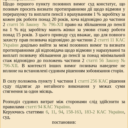
Щодо першого пункту позовних вимог суд констатує, що
позивач просить визнати протиправними дії щодо відмови у
перерахунку та виплати пенсії з врахуванням 1 % заробітку за
кожен рік роботи понад 20 років, хоча відповідно до частини
2
статті 56 Закону № 796-ХІІ
право на збільшення до пенсії
на 1 % від заробітку мають жінки за умови стажу роботи
понад 15 років. З цього приводу суд вважає, що для повного
захисту прав позивача відповідно до частини 2
статті 11 КАС
України
доцільно вийти за межі позовних вимог та визнати
протиправними дії відповідача щодо відмови у нарахуванні та
виплаті позивачу збільшення до пенсії за понад мінімальний
стаж відповідно до положень частини 2
статті 56 Закону №
796-ХІІ
. В контексті інших вимог позивача наведене не
вплине на встановлені судовим рішенням зобов
язання сторін.
В силу положень пункту 1 частини 1
статті 256 КАС
рішення
суду підлягає до негайного виконання у межах суми
стягнення за один місяць.
Розподіл судових витрат між сторонами слід здійснити за
правилами
статті 94 КАС України
.
Керуючись статтями
6
,
11
,
94
,
158-163
,
183-2 КАС України
,
суд,
постановив: