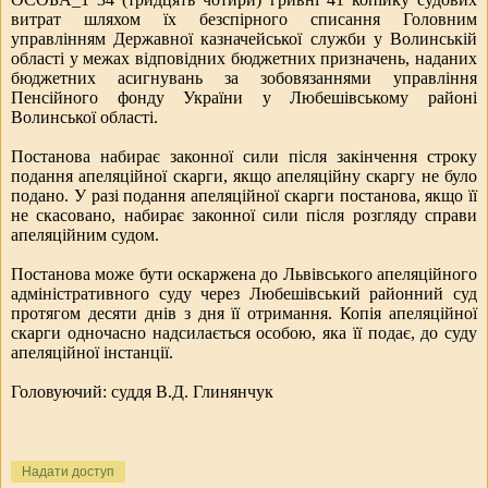
витрат шляхом їх безспірного списання Головним
управлінням Державної казначейської служби у Волинській
області у межах відповідних бюджетних призначень, наданих
бюджетних асигнувань за зобов
язаннями управління
Пенсійного фонду України у Любешівському районі
Волинської області.
Постанова набирає законної сили після закінчення строку
подання апеляційної скарги, якщо апеляційну скаргу не було
подано. У разі подання апеляційної скарги постанова, якщо її
не скасовано, набирає законної сили після розгляду справи
апеляційним судом.
Постанова може бути оскаржена до Львівського апеляційного
адміністративного суду через Любешівський районний суд
протягом десяти днів з дня її отримання. Копія апеляційної
скарги одночасно надсилається особою, яка її подає, до суду
апеляційної інстанції.
Головуючий: суддя
В.Д. Глинянчук
Надати доступ