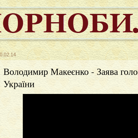
0.02.14
Володимир Макеєнко - Заява голо
України