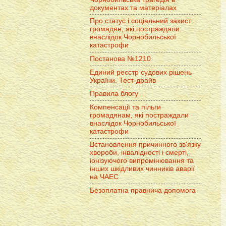
документах та матеріалах
Про статус і соціальний захист
громадян, які постраждали
внаслідок Чорнобильської
катастрофи
Постанова №1210
Единий реєстр судових рішень
України. Тест-драйв
Правила блогу
Компенсації та пільги
громадянам, які постраждали
внаслідок Чорнобильської
катастрофи
Встановлення причинного зв'язку
хвороби, інвалідності і смерті,
іонізуючого випромінювання та
інших шкідливих чинників аварії
на ЧАЕС
Безоплатна правнича допомога