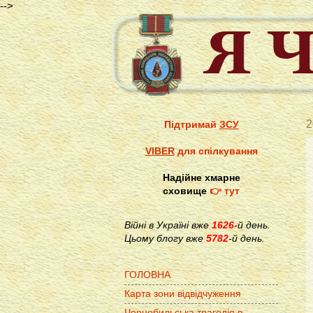
-->
2
Підтримай
ЗСУ
VIBER
для спілкування
Надійне хмарне
сховище
👉 тут
Війні в Україні вже
1626
-й день.
Цьому блогу вже
5782
-й день.
ГОЛОВНА
Карта зони відвідчуження
Чорнобильська трагедія в