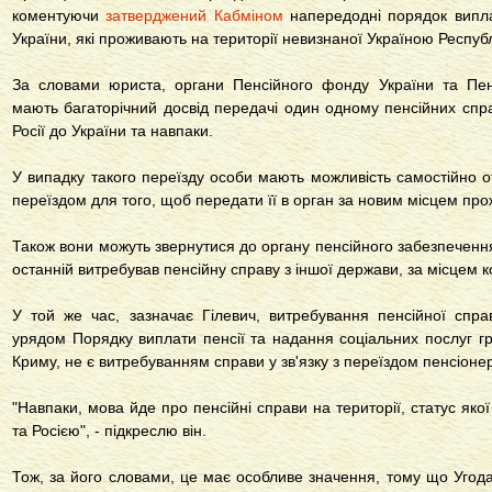
коментуючи
затверджений Кабміном
напередодні порядок випла
України, які проживають на території невизнаної Україною Респуб
За словами юриста, органи Пенсійного фонду України та Пен
мають багаторічний досвід передачі один одному пенсійних справ
Росії до України та навпаки.
У випадку такого переїзду особи мають можливість самостійно 
переїздом для того, щоб передати її в орган за новим місцем пр
Також вони можуть звернутися до органу пенсійного забезпечен
останній витребував пенсійну справу з іншої держави, за місцем
У той же час, зазначає Гілевич, витребування пенсійної спра
урядом Порядку виплати пенсії та надання соціальних послуг г
Криму, не є витребуванням справи у зв'язку з переїздом пенсіонер
"Навпаки, мова йде про пенсійні справи на території, статус яко
та Росією", - підкреслю він.
Тож, за його словами, це має особливе значення, тому що Угода