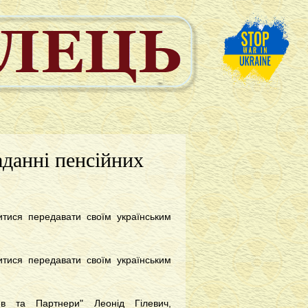
аданні пенсійних
итися передавати своїм українським
итися передавати своїм українським
в та Партнери" Леонід Гілевич,