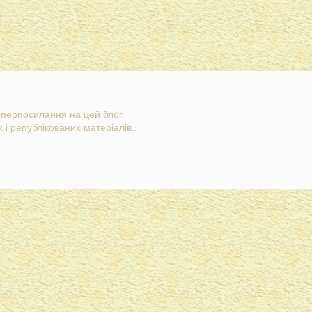
гіперпосилання на цей блог.
 і републікованих матеріалів..