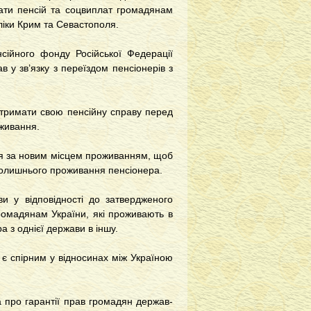
ти пенсій та соцвиплат громадянам
ліки Крим та Севастополя.
сійного фонду Російської Федерації
 у зв’язку з переїздом пенсіонерів з
отримати свою пенсійну справу перед
оживання.
ня за новим місцем проживанням, щоб
 колишнього проживання пенсіонера.
ви у відповідності до затвердженого
ромадянам України, які проживають в
а з однієї держави в іншу.
ї є спірним у відносинах між Україною
 про гарантії прав громадян держав-