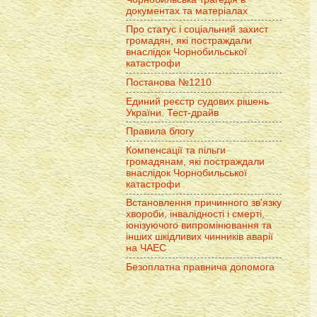
документах та матеріалах
Про статус і соціальний захист
громадян, які постраждали
внаслідок Чорнобильської
катастрофи
Постанова №1210
Единий реєстр судових рішень
України. Тест-драйв
Правила блогу
Компенсації та пільги
громадянам, які постраждали
внаслідок Чорнобильської
катастрофи
Встановлення причинного зв'язку
хвороби, інвалідності і смерті,
іонізуючого випромінювання та
інших шкідливих чинників аварії
на ЧАЕС
Безоплатна правнича допомога