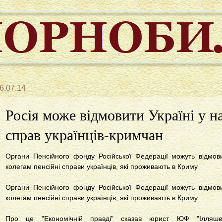
6.07.14
Росія може відмовити Україні у н
справ українців-кримчан
Органи Пенсійного фонду Російської Федерації можуть відмов
колегам пенсійні справи українців, які проживають в Криму
Органи Пенсійного фонду Російської Федерації можуть відмов
колегам пенсійні справи українців, які проживають в Криму.
Про це "Економічній правді" сказав юрист ЮФ "Ілляше