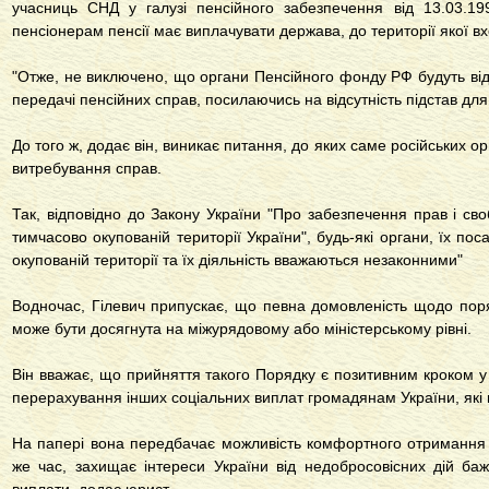
учасниць СНД у галузі пенсійного забезпечення від 13.03.1
пенсіонерам пенсії має виплачувати держава, до території якої в
"Отже, не виключено, що органи Пенсійного фонду РФ будуть від
передачі пенсійних справ, посилаючись на відсутність підстав для 
До того ж, додає він, виникає питання, до яких саме російських о
витребування справ.
Так, відповідно до Закону України "Про забезпечення прав і с
тимчасово окупованій території України", будь-які органи, їх по
окупованій території та їх діяльність вважаються незаконними"
Водночас, Гілевич припускає, що певна домовленість щодо поря
може бути досягнута на міжурядовому або міністерському рівні.
Він вважає, що прийняття такого Порядку є позитивним кроком у
перерахування інших соціальних виплат громадянам України, які
На папері вона передбачає можливість комфортного отримання 
же час, захищає інтереси України від недобросовісних дій ба