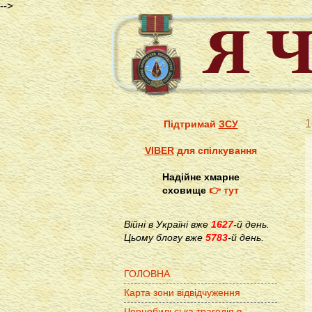
-->
1
Підтримай
ЗСУ
VIBER
для спілкування
Надійне хмарне
сховище
👉 тут
Війні в Україні вже
1627
-й день.
Цьому блогу вже
5783
-й день.
ГОЛОВНА
Карта зони відвідчуження
Чорнобильська трагедія в