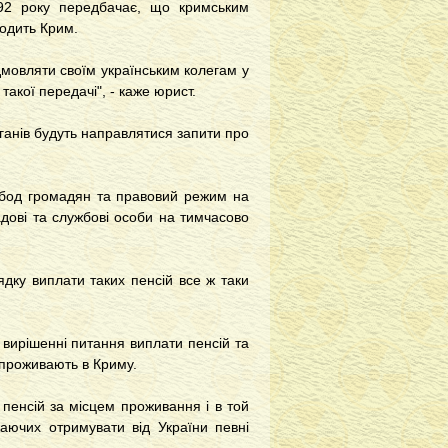
992 року передбачає, що кримським
ходить Крим.
мовляти своїм українським колегам у
такої передачі", - каже юрист.
рганів будуть направлятися запити про
вобод громадян та правовий режим на
садові та службові особи на тимчасово
дку виплати таких пенсій все ж таки
 вирішенні питання виплати пенсій та
 проживають в Криму.
пенсій за місцем проживання і в той
жаючих отримувати від України певні