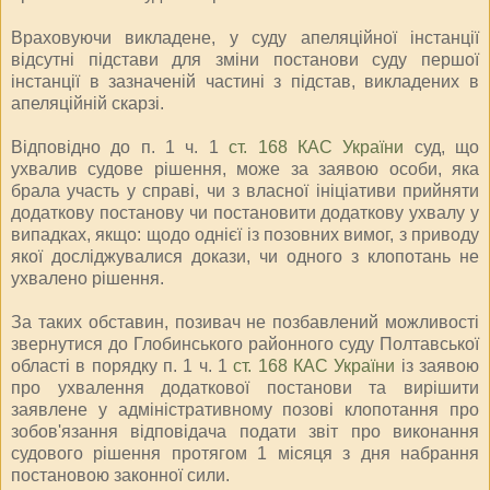
Враховуючи викладене, у суду апеляційної інстанції
відсутні підстави для зміни постанови суду першої
інстанції в зазначеній частині з підстав, викладених в
апеляційній скарзі.
Відповідно до п. 1 ч. 1
ст. 168 КАС України
суд, що
ухвалив судове рішення, може за заявою особи, яка
брала участь у справі, чи з власної ініціативи прийняти
додаткову постанову чи постановити додаткову ухвалу у
випадках, якщо: щодо однієї із позовних вимог, з приводу
якої досліджувалися докази, чи одного з клопотань не
ухвалено рішення.
За таких обставин, позивач не позбавлений можливості
звернутися до Глобинського районного суду Полтавської
області в порядку п. 1 ч. 1
ст. 168 КАС України
із заявою
про ухвалення додаткової постанови та вирішити
заявлене у адміністративному позові клопотання про
зобов'язання відповідача подати звіт про виконання
судового рішення протягом 1 місяця з дня набрання
постановою законної сили.