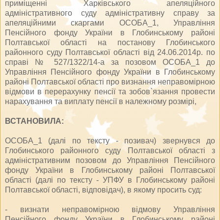
приміщенні Харківського апеляційного
адміністративного суду адміністративну справу за
апеляційними скаргами ОСОБА_1, Управління
Пенсійного фонду України в Глобинському районі
Полтавської області на постанову Глобинського
районного суду Полтавської області від 24.06.2014р. по
справі № 527/1322/14-а за позовом ОСОБА_1 до
Управління Пенсійного фонду України в Глобинському
районі Полтавської області про визнання неправомірною
відмови в перерахунку пенсії та зобов`язання провести
нарахування та виплату пенсії в належному розмірі,
ВСТАНОВИЛА:
ОСОБА_1 (далі по тексту - позивач) звернувся до
Глобинського районного суду Полтавської області з
адміністративним позовом до Управління Пенсійного
фонду України в Глобинському районі Полтавської
області (далі по тексту - УПФУ в Глобинському районі
Полтавської області, відповідач), в якому просить суд:
- визнати неправомірною відмову Управління
Пенсійного фонду України в Глобинському районі