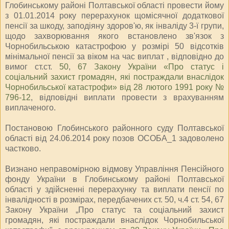
Глобинському районі Полтавської області провести йому
з 01.01.2014 року перерахунок щомісячної додаткової
пенсії за шкоду, заподіяну здоров'ю, як інваліду 3-ї групи,
щодо захворювання якого встановлено зв'язок з
Чорнобильською катастрофою у розмірі 50 відсотків
мінімальної пенсії за віком на час виплат , відповідно до
вимог ст.ст.
50
,
67 Закону України «Про статус і
соціальний захист громадян, які постраждали внаслідок
Чорнобильської катастрофи» від 28 лютого 1991 року №
796-12
, відповідні виплати провести з врахуванням
виплаченого.
Постановою Глобинського районного суду Полтавської
області від 24.06.2014 року позов ОСОБА_1 задоволено
частково.
Визнано неправомірною відмову Управління Пенсійного
фонду України в Глобинському районі Полтавської
області у здійсненні перерахунку та виплати пенсії по
інвалідності в розмірах, передбачених ст. 50, ч.4 ст. 54, 67
Закону України „Про статус та соціальний захист
громадян, які постраждали внаслідок Чорнобильської