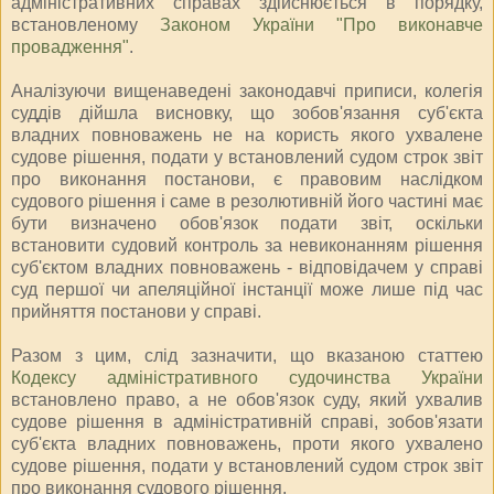
адміністративних справах здійснюється в порядку,
встановленому
Законом України "Про виконавче
провадження"
.
Аналізуючи вищенаведені законодавчі приписи, колегія
суддів дійшла висновку, що зобов'язання суб'єкта
владних повноважень не на користь якого ухвалене
судове рішення, подати у встановлений судом строк звіт
про виконання постанови, є правовим наслідком
судового рішення і саме в резолютивній його частині має
бути визначено обов'язок подати звіт, оскільки
встановити судовий контроль за невиконанням рішення
суб'єктом владних повноважень - відповідачем у справі
суд першої чи апеляційної інстанції може лише під час
прийняття постанови у справі.
Разом з цим, слід зазначити, що вказаною статтею
Кодексу адміністративного судочинства України
встановлено право, а не обов'язок суду, який ухвалив
судове рішення в адміністративній справі, зобов'язати
суб'єкта владних повноважень, проти якого ухвалено
судове рішення, подати у встановлений судом строк звіт
про виконання судового рішення.