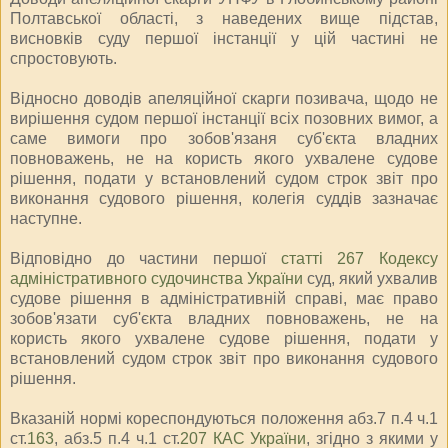
Полтавської області, з наведених вище підстав,
висновків суду першої інстанції у цій частині не
спростовують.
Відносно доводів апеляційної скарги позивача, щодо не
вирішення судом першої інстанції всіх позовних вимог, а
саме вимоги про зобов'язаня суб'єкта владних
повноважень, не на користь якого ухвалене судове
рішення, подати у встановлений судом строк звіт про
виконання судового рішення, колегія суддів зазначає
наступне.
Відповідно до частини першої
статті 267 Кодексу
адміністративного судочинства України
суд, який ухвалив
судове рішення в адміністративній справі, має право
зобов'язати суб'єкта владних повноважень, не на
користь якого ухвалене судове рішення, подати у
встановлений судом строк звіт про виконання судового
рішення.
Вказаній нормі кореспондуються положення абз.7 п.4 ч.1
ст.
163
, абз.5 п.4 ч.1 ст.
207 КАС України
, згідно з якими у