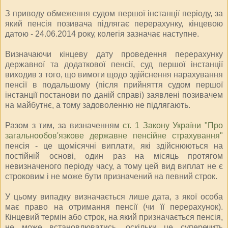
З приводу обмеження судом першої інстанції періоду, за
який пенсія позивача підлягає перерахунку, кінцевою
датою - 24.06.2014 року, колегія зазначає наступне.
Визначаючи кінцеву дату проведення перерахунку
державної та додаткової пенсії, суд першої інстанції
виходив з того, що вимоги щодо здійснення нарахування
пенсії в подальшому (після прийняття судом першої
інстанції постанови по даній справі) заявлені позивачем
на майбутнє, а тому задоволенню не підлягають.
Разом з тим, за визначенням
ст. 1 Закону України "Про
загальнообов'язкове державне пенсійне страхування"
пенсія - це щомісячні виплати, які здійснюються на
постійній основі, один раз на місяць протягом
невизначеного періоду часу, а тому цей вид виплат не є
строковим і не може бути призначений на певний строк.
У цьому випадку визначається лише дата, з якої особа
має право на отримання пенсії (чи її перерахунок).
Кінцевий термін або строк, на який призначається пенсія,
не може встановлюватись, оскільки це суперечить