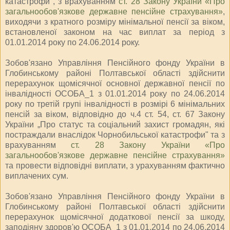
катастрофи", з врахуванням
ст. 28 Закону України «Про
загальнообов'язкове державне пенсійне страхування»
,
виходячи з кратного розміру мінімальної пенсії за віком,
встановленої законом на час виплат за період з
01.01.2014 року по 24.06.2014 року.
Зобов'язано Управління Пенсійного фонду України в
Глобинському районі Полтавської області здійснити
перерахунок щомісячної основної державної пенсії по
інвалідності ОСОБА_1 з 01.01.2014 року по 24.06.2014
року по третій групі інвалідності в розмірі 6 мінімальних
пенсій за віком, відповідно до ч.4 ст. 54, ст. 67 Закону
України „Про статус та соціальний захист громадян, які
постраждали внаслідок Чорнобильської катастрофи" та з
врахуванням
ст. 28 Закону України «Про
загальнообов'язкове державне пенсійне страхування»
та провести відповідні виплати, з урахуванням фактично
виплачених сум.
Зобов'язано Управління Пенсійного фонду України в
Глобинському районі Полтавської області здійснити
перерахунок щомісячної додаткової пенсії за шкоду,
заподіяну здоров'ю ОСОБА_1 з 01.01.2014 по 24.06.2014