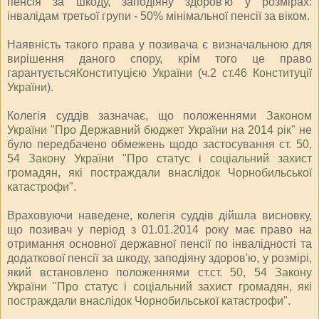
пенсія за шкоду, заподіяну здоров'ю у розмірах:
інвалідам третьої групи - 50% мінімальної пенсії за віком.
Наявність такого права у позивача є визначальною для
вирішення даного спору, крім того це право
гарантується
Конституцією України
(ч.2
ст.46 Конституції
України
).
Колегія суддів зазначає, що положеннями
Законом
України "Про Державний бюджет України на 2014 рік"
не
було передбачено обмежень щодо застосування ст.
50
,
54 Закону України "Про статус і соціальний захист
громадян, які постраждали внаслідок Чорнобильської
катастрофи"
.
Враховуючи наведене, колегія суддів дійшла висновку,
що позивач у період з 01.01.2014 року має право на
отримання основної державної пенсії по інвалідності та
додаткової пенсії за шкоду, заподіяну здоров'ю, у розмірі,
який встановлено положеннями ст.ст.
50
,
54 Закону
України "Про статус і соціальний захист громадян, які
постраждали внаслідок Чорнобильської катастрофи"
.