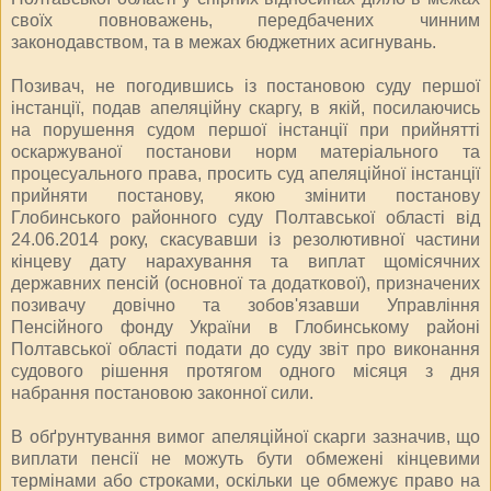
своїх повноважень, передбачених чинним
законодавством, та в межах бюджетних асигнувань.
Позивач, не погодившись із постановою суду першої
інстанції, подав апеляційну скаргу, в якій, посилаючись
на порушення судом першої інстанції при прийнятті
оскаржуваної постанови норм матеріального та
процесуального права, просить суд апеляційної інстанції
прийняти постанову, якою змінити постанову
Глобинського районного суду Полтавської області від
24.06.2014 року, скасувавши із резолютивної частини
кінцеву дату нарахування та виплат щомісячних
державних пенсій (основної та додаткової), призначених
позивачу довічно та зобов'язавши Управління
Пенсійного фонду України в Глобинському районі
Полтавської області подати до суду звіт про виконання
судового рішення протягом одного місяця з дня
набрання постановою законної сили.
В обґрунтування вимог апеляційної скарги зазначив, що
виплати пенсії не можуть бути обмежені кінцевими
термінами або строками, оскільки це обмежує право на