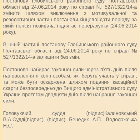
Постанову Глобинського районного суду Полтавської
області від 24.06.2014 року по справі № 527/1322/14-а
змінити шляхом виключення з мотивувальної та
резолютивної частин постанови кінцевої дати періоду, за
який пенсія позивача підлягає перерахунку (24.06.2014
року).
В іншій частині постанову Глобинського районного суду
Полтавської області від 24.06.2014 року по справі №
527/1322/14-а залишити без змін.
Постанова набирає законної сили через п'ять днів після
направлення її копії особам, які беруть участь у справі,
та може бути оскаржена шляхом подання касаційної
скарги безпосередньо до Вищого адміністративного суду
України протягом двадцяти днів після набрання законної
сили.
Головуючий суддя (підпис)Калиновський
В.А.Судді(підпис) (підпис) Бенедик А.П. Водолажська
Н.С.