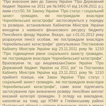
"Про внесення змін до Закону України "Про Державний
бюджет України на 2011 рік №3491-VI від 14.06.2011 р.),
яким ст.ст.
50
,
54 Закону України "Про статус і соціальний
захист громадян, які постраждали внаслідок
Чорнобильської катастрофи"
застосовуються у порядку
та розмірах, встановлених Кабінетом Міністрів України
виходячи з наявного фінансового ресурсу бюджету
Пенсійного фонду України. Вказує, що з 01.01.2012 року
розрахунок пенсії особам, які постраждали внаслідок
Чорнобильської катастрофи" урегульовано
Постановою
Кабінету Міністрів України від 23.11.2011 року № 1210
"Про підвищення рівня соціального захисту громадян,
які постраждали внаслідок Чорнобильської катастрофи"
.
Враховуючи те, що вищевказані
Закон України "Про
Державний бюджет України на 2011 рік"
та
Постанова
Кабінету Міністрів України від 23.11.2011 року № 1210
прийняті пізніше, ніж
Закон України "Про статус і
соціальний захист громадян, які постраждали внаслідок
Чорнобильської катастрофи"
, саме вони підлягають
застосуванню при визначенні розміру пенсійних виплат
вказаній категорії громадян. З огляду на викладене,
наполягає на тому, що УПФУ в Глобинському районі
Полтавської області у спірних відносинах діяло в межах