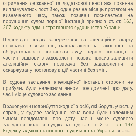
отримання державної та додаткової пенсії яка повинна
виплачуватись постійно, один раз на місяць протягом не
визначеного часу, також позивач посилається на
порушення судом першої інстанції приписів ст. ст.
163
,
267 Кодексу адміністративного судочинства України
.
Відповідач подав заперечення на апеляційну скаргу
позивача, в яких він, наполягаючи на законності та
обґрунтованості постанови суду першої інстанції в
частині відмови в задоволенні позову, просив залишити
апеляційну скаргу позивача без задоволення, а
оскаржувану постанову в цій частині без змін.
В судове засідання апеляційної інстанції сторони не
прибули, були належним чином повідомлені про дату,
час і місце судового засідання.
Враховуючи неприбуття жодної з осіб, які беруть участь у
справі, у судове засідання, хоча вони були належним
чином повідомлені про дату, час і місце судового
засідання, колегія суддів на підставі п. 2 ч. 1
ст. 197
Кодексу адміністративного судочинства України
вважає