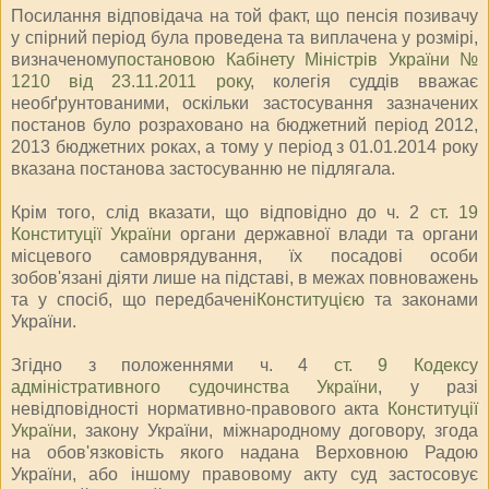
Посилання відповідача на той факт, що пенсія позивачу
у спірний період була проведена та виплачена у розмірі,
визначеному
постановою Кабінету Міністрів України №
1210 від 23.11.2011 року
, колегія суддів вважає
необґрунтованими, оскільки застосування зазначених
постанов було розраховано на бюджетний період 2012,
2013 бюджетних роках, а тому у період з 01.01.2014 року
вказана постанова застосуванню не підлягала.
Крім того, слід вказати, що відповідно до ч. 2
ст. 19
Конституції України
органи державної влади та органи
місцевого самоврядування, їх посадові особи
зобов'язані діяти лише на підставі, в межах повноважень
та у спосіб, що передбачені
Конституцією
та законами
України.
Згідно з положеннями ч. 4
ст. 9 Кодексу
адміністративного судочинства України
, у разі
невідповідності нормативно-правового акта
Конституції
України
, закону України, міжнародному договору, згода
на обов'язковість якого надана Верховною Радою
України, або іншому правовому акту суд застосовує