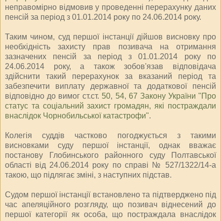
неправомірно відмовив у проведенні перерахунку даних
пенсій за період з 01.01.2014 року по 24.06.2014 року.
Таким чином, суд першої інстанції дійшов висновку про
необхідність захисту прав позивача на отримання
зазначених пенсій за період з 01.01.2014 року по
24.06.2014 року, а також зобов'язав відповідача
здійснити такий перерахунок за вказаний період та
забезпечити виплату державної та додаткової пенсій
відповідно до вимог ст.ст.
50
,
54
,
67 Закону України "Про
статус та соціальний захист громадян, які постраждали
внаслідок Чорнобильської катастрофи"
.
Колегія суддів частково погоджується з такими
висновками суду першої інстанції, однак вважає
постанову Глобинського районного суду Полтавської
області від 24.06.2014 року по справі № 527/1322/14-а
такою, що підлягає зміні, з наступних підстав.
Судом першої інстанції встановлено та підтверджено під
час апеляційного розгляду, що позивач віднесений до
першої категорії як особа, що постраждала внаслідок