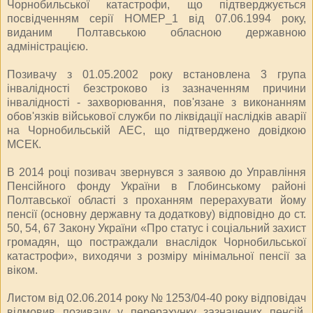
Чорнобильської катастрофи, що підтверджується
посвідченням серії НОМЕР_1 від 07.06.1994 року,
виданим Полтавською обласною державною
адміністрацією.
Позивачу з 01.05.2002 року встановлена 3 група
інвалідності безстроково із зазначенням причини
інвалідності - захворювання, пов'язане з виконанням
обов'язків військової служби по ліквідації наслідків аварії
на Чорнобильській АЕС, що підтверджено довідкою
МСЕК.
В 2014 році позивач звернувся з заявою до Управління
Пенсійного фонду України в Глобинському районі
Полтавської області з проханням перерахувати йому
пенсії (основну державну та додаткову) відповідно до ст.
50, 54, 67 Закону України «Про статус і соціальний захист
громадян, що постраждали внаслідок Чорнобильської
катастрофи», виходячи з розміру мінімальної пенсії за
віком.
Листом від 02.06.2014 року № 1253/04-40 року відповідач
відмовив позивачу у перерахунку зазначених пенсій,