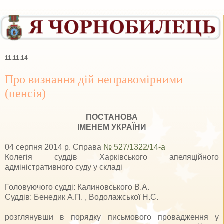
11.11.14
Про визнання дій неправомірними
(пенсія)
ПОСТАНОВА
ІМЕНЕМ УКРАЇНИ
04 серпня 2014 р. Справа
№ 527/1322/14-а
Колегія суддів Харківського апеляційного
адміністративного суду у складі
Головуючого судді: Калиновського В.А.
Суддів: Бенедик А.П. , Водолажської Н.С.
розглянувши в порядку письмового провадження у