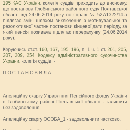
195 КАС України
, колегія суддів приходить до висновку,
що постанова Глобинського районного суду Полтавської
області від 24.06.2014 року по справі № 527/1322/14-а
підлягає зміні шляхом виключення з мотивувальної та
резолютивної частин постанови кінцевої дати періоду, за
який пенсія позивача підлягає перерахунку (24.06.2014
року).
Керуючись ст.ст.
160
,
167
,
195
,
196
, п. 1 ч. 1 ст.
201
,
205
,
207
,
209
,
254 Кодексу адміністративного судочинства
України
, колегія суддів, -
П О С Т А Н О В И Л А:
Апеляційну скаргу Управління Пенсійного фонду України
в Глобинському районі Полтавської області - залишити
без задоволення.
Апеляційну скаргу ОСОБА_1 - задовольнити частково.