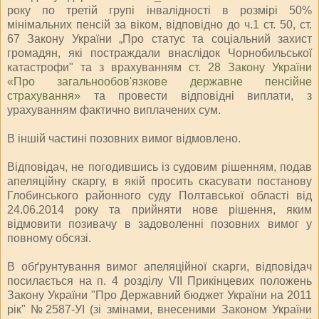
року по третій групі інвалідності в розмірі 50%
мінімальних пенсій за віком, відповідно до ч.1 ст. 50, ст.
67 Закону України „Про статус та соціальний захист
громадян, які постраждали внаслідок Чорнобильської
катастрофи" та з врахуванням
ст. 28 Закону України
«Про загальнообов'язкове державне пенсійне
страхування»
та провести відповідні виплати, з
урахуванням фактично виплачених сум.
В іншій частині позовних вимог відмовлено.
Відповідач, не погодившись із судовим рішенням, подав
апеляційну скаргу, в якій просить скасувати постанову
Глобинського районного суду Полтавської області від
24.06.2014 року та прийняти нове рішення, яким
відмовити позивачу в задоволенні позовних вимог у
повному обсязі.
В обґрунтування вимог апеляційної скарги, відповідач
посилається на п. 4 розділу VII Прикінцевих положень
Закону України "Про Державний бюджет України на 2011
рік" №2587-УІ (зі змінами, внесеними Законом України