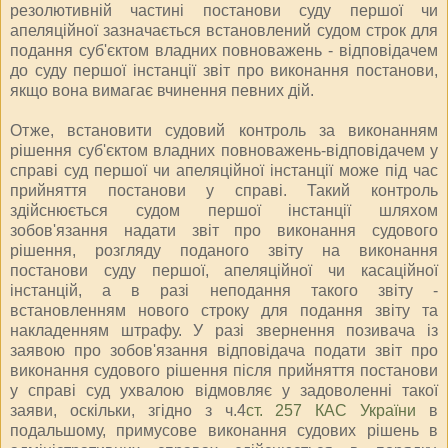
резолютивній частині постанови суду першої чи
апеляційної зазначається встановлений судом строк для
подання суб'єктом владних повноважень - відповідачем
до суду першої інстанції звіт про виконання постанови,
якщо вона вимагає вчинення певних дій.
Отже, встановити судовий контроль за виконанням
рішення суб'єктом владних повноважень-відповідачем у
справі суд першої чи апеляційної інстанції може під час
прийняття постанови у справі. Такий контроль
здійснюється судом першої інстанції шляхом
зобов'язання надати звіт про виконання судового
рішення, розгляду поданого звіту на виконання
постанови суду першої, апеляційної чи касаційної
інстанцій, а в разі неподання такого звіту -
встановленням нового строку для подання звіту та
накладенням штрафу. У разі звернення позивача із
заявою про зобов'язання відповідача подати звіт про
виконання судового рішення після прийняття постанови
у справі суд ухвалою відмовляє у задоволенні такої
заяви, оскільки, згідно з ч.4
ст. 257 КАС України
в
подальшому, примусове виконання судових рішень в