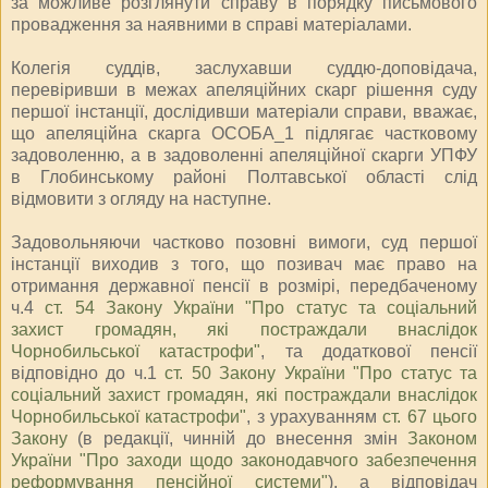
за можливе розглянути справу в порядку письмового
провадження за наявними в справі матеріалами.
Колегія суддів, заслухавши суддю-доповідача,
перевіривши в межах апеляційних скарг рішення суду
першої інстанції, дослідивши матеріали справи, вважає,
що апеляційна скарга ОСОБА_1 підлягає частковому
задоволенню, а в задоволенні апеляційної скарги УПФУ
в Глобинському районі Полтавської області слід
відмовити з огляду на наступне.
Задовольняючи частково позовні вимоги, суд першої
інстанції виходив з того, що позивач має право на
отримання державної пенсії в розмірі, передбаченому
ч.4
ст. 54 Закону України "Про статус та соціальний
захист громадян, які постраждали внаслідок
Чорнобильської катастрофи"
, та додаткової пенсії
відповідно до ч.1
ст. 50 Закону України "Про статус та
соціальний захист громадян, які постраждали внаслідок
Чорнобильської катастрофи"
, з урахуванням
ст. 67 цього
Закону
(в редакції, чинній до внесення змін
Законом
України "Про заходи щодо законодавчого забезпечення
реформування пенсійної системи"
), а відповідач