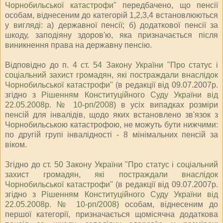
Чорнобильської катастрофи"
передбачено, що пенсії
особам, віднесеним до категорій 1,2,3,4 встановлюються
у вигляді: а) державної пенсії; б) додаткової пенсії за
шкоду, заподіяну здоров'ю, яка призначається після
виникнення права на державну пенсію.
Відповідно до п. 4
ст. 54 Закону України "Про статус і
соціальний захист громадян, які постраждали внаслідок
Чорнобильської катастрофи"
(в редакції від 09.07.2007р.
згідно з
Рішенням Конституційного Суду України від
22.05.2008р. № 10-рп/2008
) в усіх випадках розміри
пенсій для інвалідів, щодо яких встановлено зв'язок з
Чорнобильською катастрофою, не можуть бути нижчими:
по другій групі інвалідності - 8 мінімальних пенсій за
віком.
Згідно до
ст. 50 Закону України "Про статус і соціальний
захист громадян, які постраждали внаслідок
Чорнобильської катастрофи"
(в редакції від 09.07.2007р.
згідно з
Рішенням Конституційного Суду України від
22.05.2008р. № 10-рп/2008
) особам, віднесеним до
першої категорії, призначається щомісячна додаткова