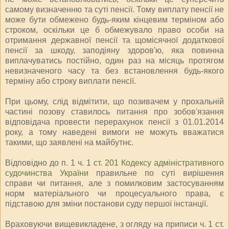
самому визначенню та суті пенсії. Тому виплату пенсії не
може бути обмежено будь-яким кінцевим терміном або
строком, оскільки це б обмежувало право особи на
отримання державної пенсії та щомісячної додаткової
пенсії за шкоду, заподіяну здоров'ю, яка повинна
виплачуватись постійно, один раз на місяць протягом
невизначеного часу та без встановлення будь-якого
терміну або строку виплати пенсії.
При цьому, слід відмітити, що позивачем у прохальній
частині позову ставилось питання про зобов'язання
відповідача провести перерахунок пенсії з 01.01.2014
року, а тому наведені вимоги не можуть вважатися
такими, що заявлені на майбутнє.
Відповідно до п. 1 ч. 1
ст. 201 Кодексу адміністративного
судочинства України
правильне по суті вирішення
справи чи питання, але з помилковим застосуванням
норм матеріального чи процесуального права, є
підставою для зміни постанови суду першої інстанції.
Враховуючи вищевикладене, з огляду на приписи ч. 1
ст.