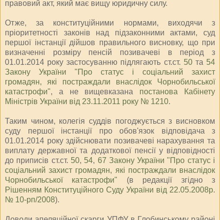
правовий акт, який має вищу юридичну силу.
Отже, за конституційними нормами, виходячи з
пріоритетності законів над підзаконними актами, суд
першої інстанції дійшов правильного висновку, що при
визначенні розміру пенсій позивачеві в період з
01.01.2014 року застосуванню підлягають ст.ст.
50
та
54
Закону України "Про статус і соціальний захист
громадян, які постраждали внаслідок Чорнобильської
катастрофи"
, а не вищевказана
постанова Кабінету
Міністрів України від 23.11.2011 року № 1210
.
Таким чином, колегія суддів погоджується з висновком
суду першої інстанції про обов'язок відповідача з
01.01.2014 року здійснювати позивачеві нарахування та
виплату державної та додаткової пенсії у відповідності
до приписів ст.ст.
50
,
54
,
67 Закону України "Про статус і
соціальний захист громадян, які постраждали внаслідок
Чорнобильської катастрофи"
(в редакції згідно з
Рішенням Конституційного Суду України від 22.05.2008р.
№ 10-рп/2008
).
Доводи апеляційної скарги УПФУ в Глобинському районі