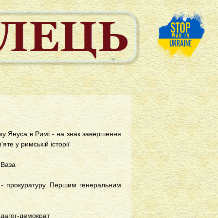
му Януса в Римі - на знак завершення
яте у римській історії
 Ваза
н - прокуратуру. Першим генеральним
едагог-демократ