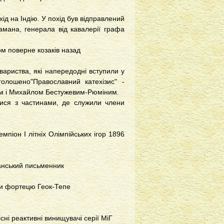
ід на Індію. У похід був відправлений
амана, генерала від кавалерії графа
м поверне козаків назад
вариства, які напередодні вступили у
олошено"Православний катехізис" -
ом і Михайлом Бестужевим-Рюміним.
тися з частинами, де служили члени
мпіон І літніх Олімпійських ігор 1896
анський письменник
вши фортецю Геок-Тепе
ні реактивні винищувачі серії МіГ