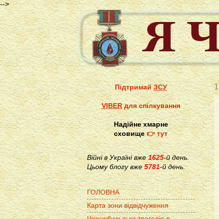
-->
1
Підтримай
ЗСУ
VIBER
для спілкування
Надійне хмарне
сховище
👉 тут
Війні в Україні вже
1625
-й день.
Цьому блогу вже
5781
-й день.
ГОЛОВНА
Карта зони відвідчуження
Чорнобильська трагедія в