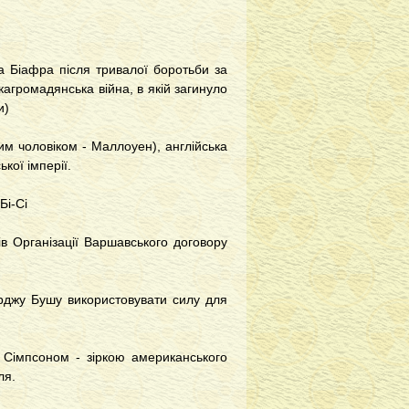
а Біафра після тривалої боротьби за
агромадянська війна, в якій загинуло
и)
им чоловіком - Маллоуен), англійська
кої імперії.
Бі-Сі
в Організації Варшавського договору
рджу Бушу використовувати силу для
 Сімпсоном - зіркою американського
ля.