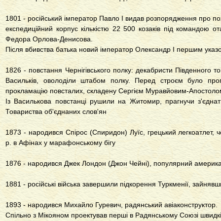
1801 - російський імператор Павло I видав розпорядження про пох
експедиційний корпус кількістю 22 500 козаків під командою от
Федора Орлова-Денисова.
Після вбивства батька новий імператор Олександр I першим указо
1826 - повстання Чернігівського полку: декабристи Південного то
Васильків, оволоділи штабом полку. Перед строєм було прог
прокламацію повсталих, складену Сергієм Муравйовим-Апостол
Із Василькова повстанці рушили на Житомир, прагнучи з'єдна
Товариства об'єднаних слов'ян
1873 - народився Спірос (Спиридон) Луїс, грецький легкоатлет, че
р. в Афінах у марафонському бігу
1876 - народився Джек Лондон (Джон Чейні), популярний америк
1881 - російські війська завершили підкорення Туркменії, зайня
1893 - народився Михайло Гуревич, радянський авіаконструктор.
Спільно з Мікояном проектував перші в Радянському Союзі швидкіс