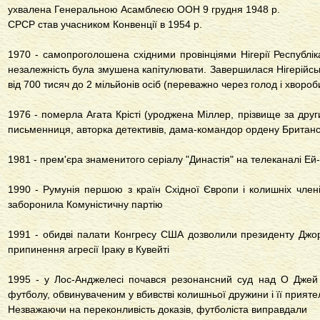
ухвалена Генеральною Асамблеєю ООН 9 грудня 1948 р.
СРСР став учасником Конвенції в 1954 р.
1970 - самопроголошена східними провінціями Нігерії Республік
незалежність була змушена капітулювати. Завершилася Нігерійськ
від 700 тисяч до 2 мільйонів осіб (переважно через голод і хвороб
1976 - померла Агата Крісті (уроджена Міллер, прізвище за друг
письменниця, авторка детективів, дама-командор ордену Британсь
1981 - прем'єра знаменитого серіалу "Династія" на телеканалі Ей-
1990 - Румунія першою з країн Східної Європи і колишніх члені
заборонила Комуністичну партію
1991 - обидві палати Конгресу США дозволили президенту Джо
припинення агресії Іраку в Кувейті
1995 - у Лос-Анджелесі почався резонансний суд над О Джей
футболу, обвинуваченим у вбивстві колишньої дружини і її прияте
Незважаючи на переконливість доказів, футболіста виправдали