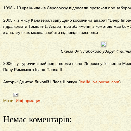
1998 - 19 країн-членів Євросоюзу підписали протокол про забор
2005 - із мису Канаверал запущено космічний апарат "Deep Impa
ядра комети Темпля-1. Апарат при зближенні з кометою мав бомб
з аналізу яких можна зробити відповідні висновки
Схема дії "Глибокого удару" 4 липня
2006 - у Туреччині вийшов з тюрми після 25 років ув'язнення Мех
Папу Римського Івана Павла ІІ
Автори: Дмитро Лиховій і Леся Шовкун (
ledilid.livejournal.com
)
Мітки:
Информация
Немає коментарів: