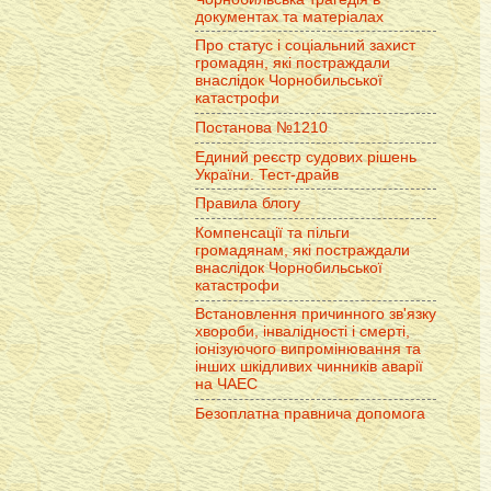
документах та матеріалах
Про статус і соціальний захист
громадян, які постраждали
внаслідок Чорнобильської
катастрофи
Постанова №1210
Единий реєстр судових рішень
України. Тест-драйв
Правила блогу
Компенсації та пільги
громадянам, які постраждали
внаслідок Чорнобильської
катастрофи
Встановлення причинного зв'язку
хвороби, інвалідності і смерті,
іонізуючого випромінювання та
інших шкідливих чинників аварії
на ЧАЕС
Безоплатна правнича допомога