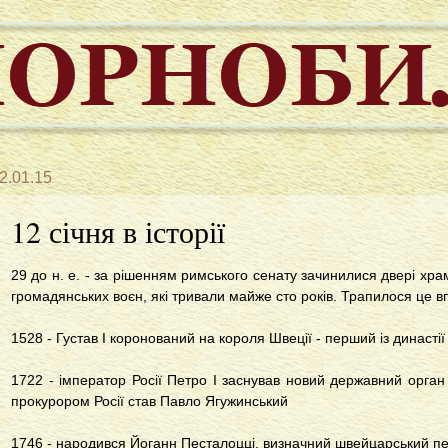
2.01.15
12 січня в історії
29 до н. е. - за рішенням римського сенату зачинилися двері хра
громадянських воєн, які тривали майже сто років. Трапилося це вп'
1528 - Густав I коронований на короля Швеції - перший із династії
1722 - імператор Росії Петро I заснував новий державний орга
прокурором Росії став Павло Ягужинський
1746 - народився Йоганн Песталоцці, визначний швейцарський п