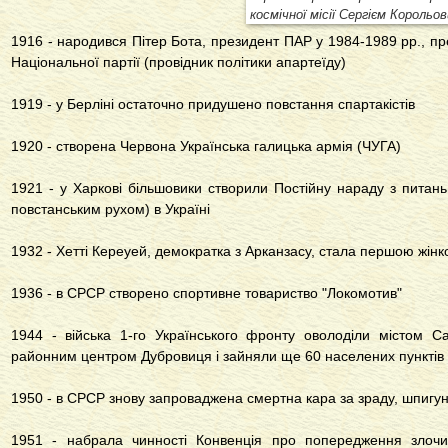
космічної місії Сергієм Корольо
1916 - народився Пітер Бота, президент ПАР у 1984-1989 рр., пре
Національної партії (провідник політики апартеїду)
1919 - у Берліні остаточно придушено повстання спартакістів
1920 - створена Червона Українська галицька армія (ЧУГА)
1921 - у Харкові більшовики створили Постійну нараду з питан
повстанським рухом) в Україні
1932 - Хетті Кереуей, демократка з Арканзасу, стала першою жін
1936 - в СРСР створено спортивне товариство "Локомотив"
1944 - війська 1-го Українського фронту оволоділи містом Са
районним центром Дубровиця і зайняли ще 60 населених пунктів
1950 - в СРСР знову запроваджена смертна кара за зраду, шпигун
1951 - набрала чинності Конвенція про попередження злочи