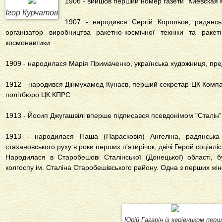
1906 - вийшов перший номер газети "Киевская
Ігор Курчатов
1907 - народився Сергій Корольов, радянськ
організатор виробництва ракетно-космічної техніки та раке
космонавтики
1909 - народилася Марія Примаченко, українська художниця, пре
1912 - народився Дінмухамед Кунаєв, перший секретар ЦК Компар
політбюро ЦК КПРС
1913 - Йосип Джугашвілі вперше підписався псевдонімом "Сталін"
1913 - народилася Паша (Парасковія) Ангеліна, радянська 
стахановського руху в роки перших п'ятирічок, двічі Герой соціаліс
Народилася в Старобешові Сталінської (Донецької) області, 
колгоспу ім. Сталіна Старобешівського району. Одна з перших жін
Юрій Гагарін із керівником перш