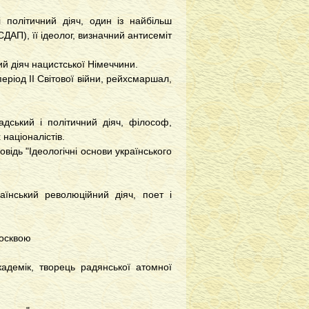
 політичний діяч, один із найбільш
СДАП), її ідеолог, визначний антисеміт
ий діяч нацистської Німеччини.
період ІІ Світової війни, рейхсмаршал,
адський і політичний діяч, філософ,
націоналістів.
відь "Ідеологічні основи українського
аїнський революційний діяч, поет і
Москвою
кадемік, творець радянської атомної