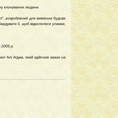
ону клонування людини
ct", розроблений для вивчення будови
ардувати її, щоб відкололися уламки,
 2005 р.
мет Алі Агджа, який здійснив замах на