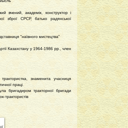
 мысль"
ий вчений, академік, конструктор і
тної зброї СРСР, батько радянської
дставниця "наївного мистецтва"
тії Казахстану у 1964-1986 рр., член
трактористка, знаменита учасниця
тичної праці.
була бригадиром тракторної бригади
ок-трактористів
ої