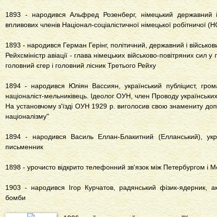
1893 - народився Альфред Розенберг, німецький державний і
впливових членів Націонал-соціалістичної німецької робітничої (Н
1893 - народився Герман Герінг, політичний, державний і військов
Рейхсміністр авіації - глава німецьких військово-повітряних сил у 
головний єгер і головний лісник Третього Рейху
1894 - народився Юліян Вассиян, український публіцист, гром
націоналіст-мельниківець. Ідеолог ОУН, член Проводу українських 
На установчому з'їзді ОУН 1929 р. виголосив свою знамениту допо
націоналізму"
1894 - народився Василь Еллан-Блакитний (Елланський), укр
письменник
1898 - урочисто відкрито телефонний зв'язок між Петербургом і 
1903 - народився Ігор Курчатов, радянський фізик-ядерник, а
бомби