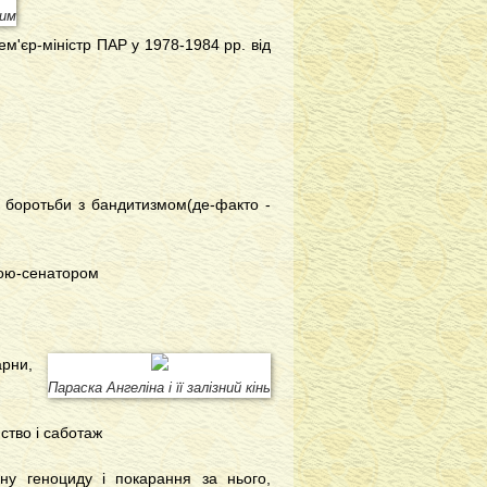
вим
м'єр-міністр ПАР у 1978-1984 рр. від
ь боротьби з бандитизмом(де-факто -
кою-сенатором
рни,
Параска Ангеліна і її залізний кінь
ство і саботаж
ну геноциду і покарання за нього,