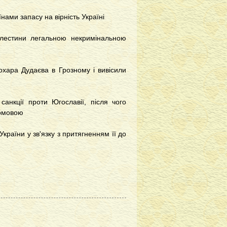
нами запасу на вірність Україні
алестини легальною некримінальною
охара Дудаєва в Грозному і вивісили
санкції проти Югославії, після чого
ромовою
країни у зв'язку з притягненням її до