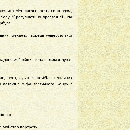
фаворита Меншикова, зазнали невдачі,
віспу. У результаті на престол зійшла
ербург
ник, механік, творець універсальної
мадянської війни, головнокомандувач
к, поет, один із найбільш значних
м детективно-фантастичного жанру в
іоніст
к, майстер портрету