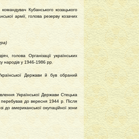
, командувач Кубанського козацького
нської армії, голова резерву козачих
ура)
яч, голова Організації українських
ку народів у 1946-1986 рр.
країнської Держави й був обраний
овлення Української Держави Стецька
 перебував до вересня 1944 р. Після
озі до американської окупаційної зони