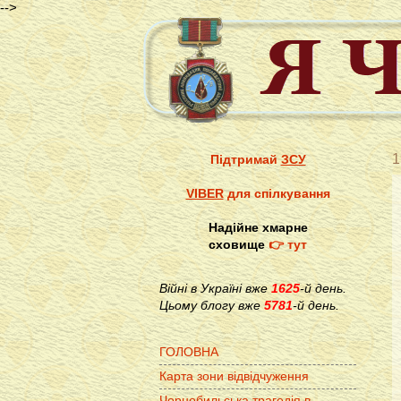
-->
1
Підтримай
ЗСУ
VIBER
для спілкування
Надійне хмарне
сховище
👉 тут
Війні в Україні вже
1625
-й день.
Цьому блогу вже
5781
-й день.
ГОЛОВНА
Карта зони відвідчуження
Чорнобильська трагедія в