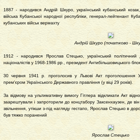
1887 - народився Андрій Шкуро, український кубанський козак
війська Кубанської народної республіки, генерал-лейтенант Куба
кубанських військ вермахту
Андрій Шкуро (початково - Шк
1912 - народився Ярослав Стецько, український політичний ді
націоналістів у 1968-1986 рр., президент Антибільшовицького бло
30 червня 1941 р. проголосив у Львові Акт проголошення У
прем'єром Українського Державного правління (у віці 29 років).
За відмову на ультимативну вимогу Гітлера відкликати Акт відн
заарештували і запроторили до концтабору Заксенхаузен, де він
звільнення, утікши з-під нагляду гестапо, Ярослав Стецько в дор
був тяжко поранений
Ярослав Стецько