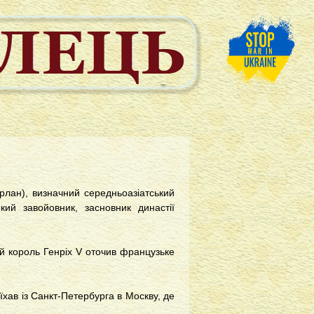
рлан), визначний середньоазіатський
кий завойовник, засновник династії
ий король Генріх V оточив французьке
їхав із Санкт-Петербурга в Москву, де