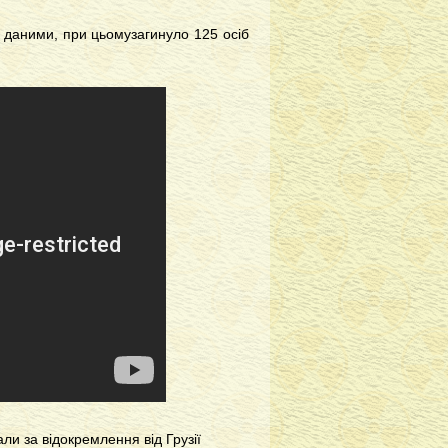
ми даними, при цьомузагинуло 125 осіб
ли за відокремлення від Грузії