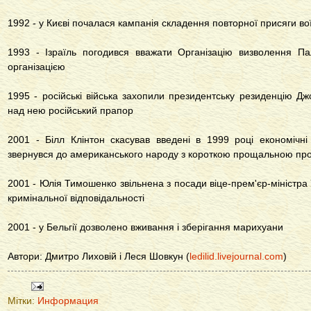
1992 - у Києві почалася кампанія складення повторної присяги вої
1993 - Ізраїль погодився вважати Організацію визволення П
організацією
1995 - російські війська захопили президентську резиденцію Дж
над нею російський прапор
2001 - Білл Клінтон скасував введені в 1999 році економічні 
звернувся до американського народу з короткою прощальною п
2001 - Юлія Тимошенко звільнена з посади віце-прем'єр-міністра У
кримінальної відповідальності
2001 - у Бельгії дозволено вживання і зберігання марихуани
Автори: Дмитро Лиховій і Леся Шовкун (
ledilid.livejournal.com
)
Мітки:
Информация