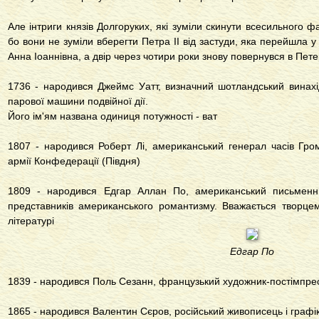
Але інтриги князів Долгоруких, які зуміли скинути всесильного 
бо вони не зуміли вберегти Петра II від застуди, яка перейшла у 
Анна Іоаннівна, а двір через чотири роки знову повернувся в Пет
1736 - народився Джеймс Уатт, визначний шотландський винахід
парової машини подвійної дії.
Його ім'ям названа одиниця потужності - ват
1807 - народився Роберт Лі, американський генерал часів Гро
армії Конфедерації (Півдня)
1809 - народився Едгар Аллан По, американський письменни
представників американського романтизму. Вважається творце
літературі
Едгар По
1839 - народився Поль Сезанн, французький художник-постімпрес
1865 - народився Валентин Сєров, російський живописець і графі