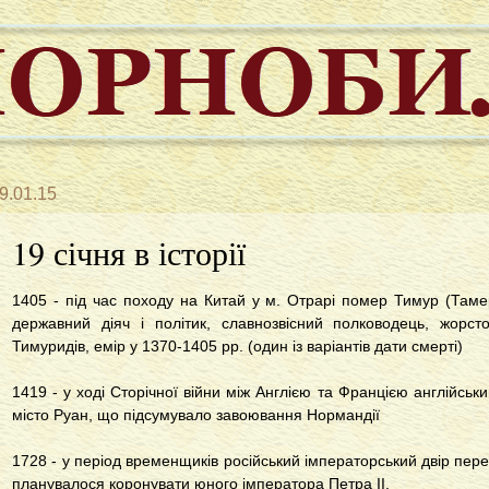
9.01.15
19 січня в історії
1405 - під час походу на Китай у м. Отрарі помер Тимур (Таме
державний діяч і політик, славнозвісний полководець, жорсто
Тимуридів, емір у 1370-1405 рр. (один із варіантів дати смерті)
1419 - у ході Сторічної війни між Англією та Францією англійськ
місто Руан, що підсумувало завоювання Нормандії
1728 - у період временщиків російський імператорський двір пере
планувалося коронувати юного імператора Петра II.