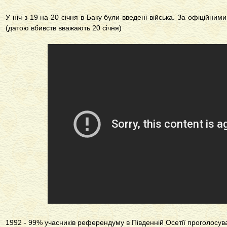
У ніч з 19 на 20 січня в Баку були введені війська. За офіційни
(датою вбивств вважають 20 січня)
1992 - 99% учасників референдуму в Південній Осетії проголосува