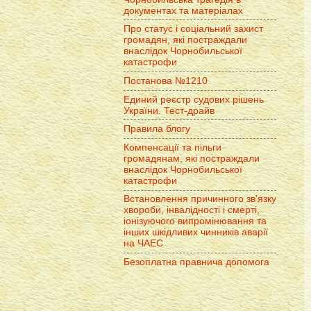
документах та матеріалах
Про статус і соціальний захист
громадян, які постраждали
внаслідок Чорнобильської
катастрофи
Постанова №1210
Единий реєстр судових рішень
України. Тест-драйв
Правила блогу
Компенсації та пільги
громадянам, які постраждали
внаслідок Чорнобильської
катастрофи
Встановлення причинного зв'язку
хвороби, інвалідності і смерті,
іонізуючого випромінювання та
інших шкідливих чинників аварії
на ЧАЕС
Безоплатна правнича допомога