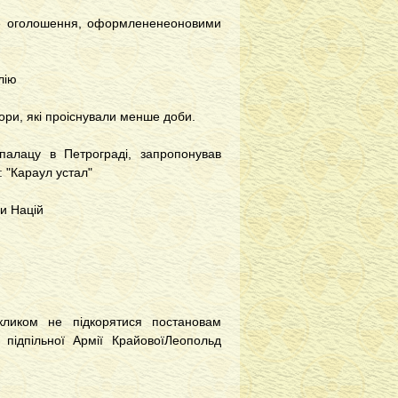
е оголошення, оформлененеоновими
лію
ори, які проіснували менше доби.
палацу в Петрограді, запропонував
 "Караул устал"
ги Націй
кликом не підкорятися постановам
 підпільної Армії КрайовоїЛеопольд