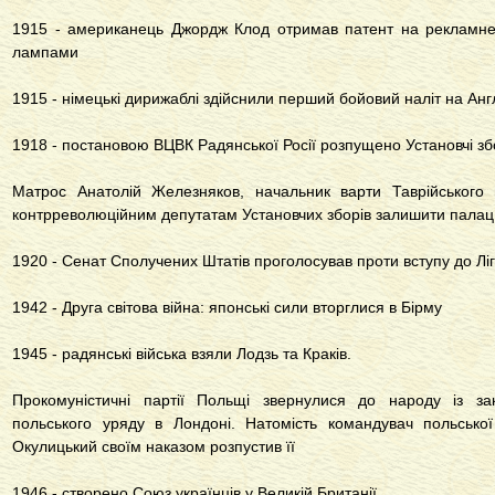
1915 - американець Джордж Клод отримав патент на рекламн
лампами
1915 - німецькі дирижаблі здійснили перший бойовий наліт на Анг
1918 - постановою ВЦВК Радянської Росії розпущено Установчі зб
Матрос Анатолій Железняков, начальник варти Таврійського 
контрреволюційним депутатам Установчих зборів залишити палац:
1920 - Сенат Сполучених Штатів проголосував проти вступу до Лі
1942 - Друга світова війна: японські сили вторглися в Бірму
1945 - радянські війська взяли Лодзь та Краків.
Прокомуністичні партії Польщі звернулися до народу із за
польського уряду в Лондоні. Натомість командувач польської
Окулицький своїм наказом розпустив її
1946 - створено Союз українців у Великій Британії