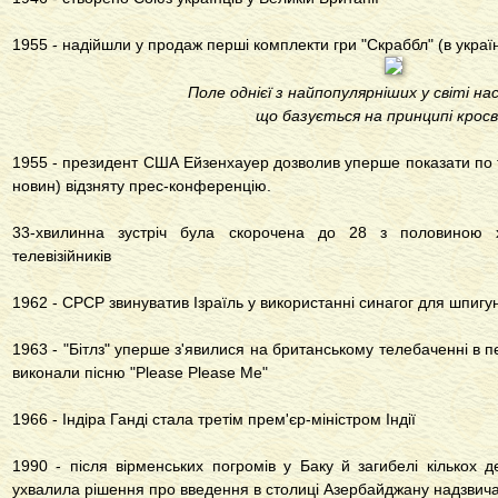
1955 - надійшли у продаж перші комплекти гри "Скраббл" (в україн
Поле однієї з найпопулярніших у світі на
що базується на принципі крос
1955 - президент США Ейзенхауер дозволив уперше показати по 
новин) відзняту прес-конференцію.
33-хвилинна зустріч була скорочена до 28 з половиною 
телевізійників
1962 - СРСР звинуватив Ізраїль у використанні синагог для шпигун
1963 - "Бітлз" уперше з'явилися на британському телебаченні в п
виконали пісню "Please Please Me"
1966 - Індіра Ганді стала третім прем'єр-міністром Індії
1990 - після вірменських погромів у Баку й загибелі кількох
ухвалила рішення про введення в столиці Азербайджану надзвич