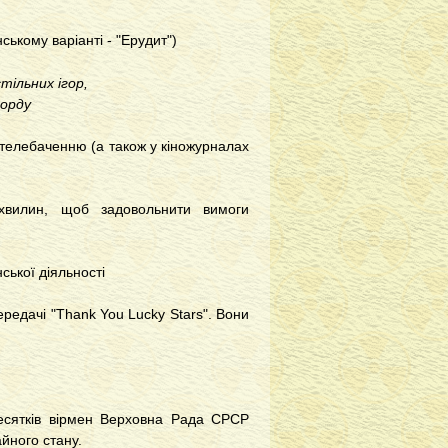
ському варіанті - "Ерудит")
стільних ігор,
ворду
телебаченню (а також у кіножурналах
хвилин, щоб задовольнити вимоги
ської діяльності
ередачі "Thank You Lucky Stars". Вони
 десятків вірмен Верховна Рада СРСР
айного стану.