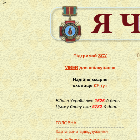
-->
0
Підтримай
ЗСУ
VIBER
для спілкування
Надійне хмарне
сховище
👉 тут
Війні в Україні вже
1626
-й день.
Цьому блогу вже
5782
-й день.
ГОЛОВНА
Карта зони відвідчуження
Чорнобильська трагедія в