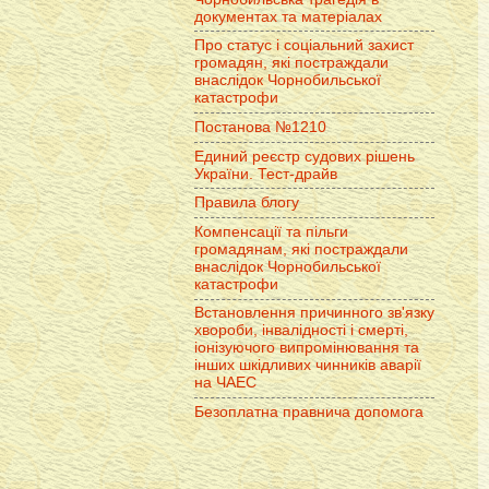
документах та матеріалах
Про статус і соціальний захист
громадян, які постраждали
внаслідок Чорнобильської
катастрофи
Постанова №1210
Единий реєстр судових рішень
України. Тест-драйв
Правила блогу
Компенсації та пільги
громадянам, які постраждали
внаслідок Чорнобильської
катастрофи
Встановлення причинного зв'язку
хвороби, інвалідності і смерті,
іонізуючого випромінювання та
інших шкідливих чинників аварії
на ЧАЕС
Безоплатна правнича допомога