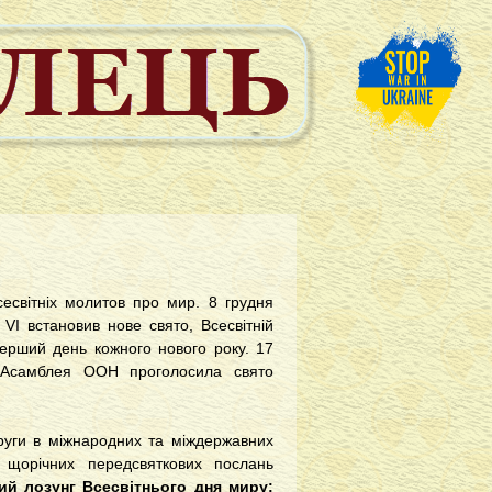
есвітніх молитов про мир. 8 грудня
VI встановив нове свято, Всесвітній
перший день кожного нового року. 17
 Асамблея ООН проголосила свято
руги в міжнародних та міждержавних
и щорічних передсвяткових послань
ий лозунг Всесвітнього дня миру: