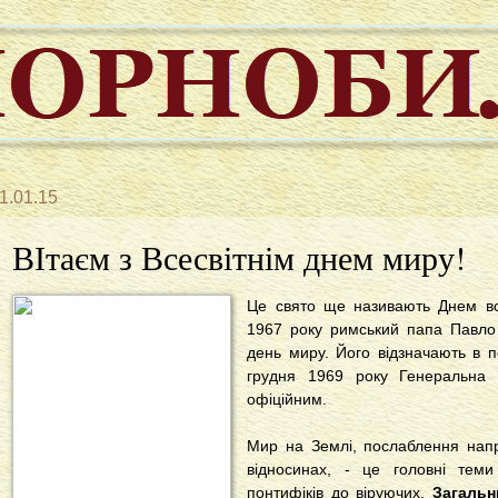
1.01.15
ВІтаєм з Всесвітнім днем миру!
Це свято ще називають Днем вс
1967 року римський папа Павло 
день миру. Його відзначають в 
грудня 1969 року Генеральна
офіційним.
Мир на Землі, послаблення нап
відносинах, - це головні тем
понтифіків до віруючих.
Загальн