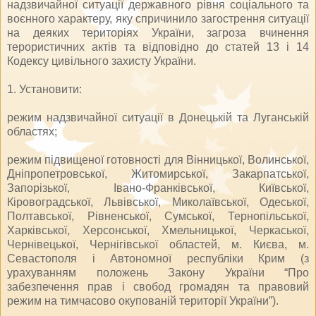
надзвичайної ситуації державного рівня соціального та
воєнного характеру, яку спричинило загострення ситуації
на деяких територіях України, загроза вчинення
терористичних актів та відповідно до статей 13 і 14
Кодексу цивільного захисту України.
1. Установити:
режим надзвичайної ситуації в Донецькій та Луганській
областях;
режим підвищеної готовності для Вінницької, Волинської,
Дніпропетровської, Житомирської, Закарпатської,
Запорізької, Івано-Франківської, Київської,
Кіровоградської, Львівської, Миколаївської, Одеської,
Полтавської, Рівненської, Сумської, Тернопільської,
Харківської, Херсонської, Хмельницької, Черкаської,
Чернівецької, Чернігівської областей, м. Києва, м.
Севастополя і Автономної республіки Крим (з
урахуванням положень Закону України “Про
забезпечення прав і свобод громадян та правовий
режим на тимчасово окупованій території України”).