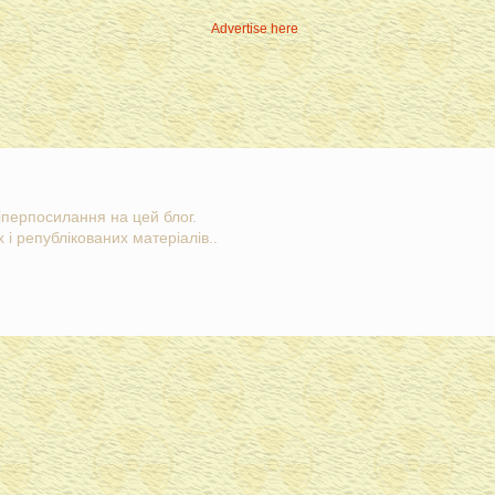
Advertise here
гіперпосилання на цей блог.
 і републікованих матеріалів..