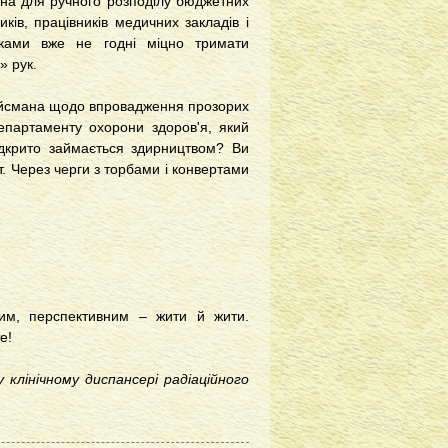
бна для ручного розподілу бюджетних
ків, працівників медичних закладів і
ками вже не годні міцно тримати
» рук.
ойсмана щодо впровадження прозорих
департаменту охорони здоров'я, який
ідкрито займається здирництвом? Ви
т. Через черги з торбами і конвертами
им, перспективним – жити й жити.
е!
у клінічному диспансері радіаційного