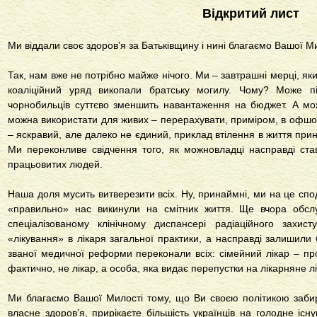
Відкритий лист
Ми віддали своє здоров’я за Батьківщину і нині благаємо Вашої Ми
Так, нам вже не потрібно майже нічого. Ми – завтрашні мерці, як
коаліційний уряд викопали братську могилу. Чому? Може п
чорнобильців суттєво зменшить навантаження на бюджет. А м
можна використати для живих – перерахувати, приміром, в офшор
– яскравий, але далеко не єдиний, приклад втілення в життя при
Ми переконливе свідчення того, як можновладці насправді став
працьовитих людей.
Наша доля мусить витверезити всіх. Ну, принаймні, ми на це спод
«правильно» нас викинули на смітник життя. Ще вчора обсл
спеціалізованому клінічному диспансері радіаційного захи
«лікування» в лікаря загальної практики, а насправді залишили
званої медичної реформи переконали всіх: сімейний лікар – пр
фактично, не лікар, а особа, яка видає перепустки на лікарняне л
Ми благаємо Вашої Милості тому, що Ви своєю політикою заби
власне здоров’я, прирікаєте більшість українців на голодне існ