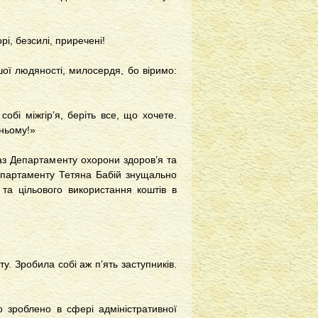
і, безсилі, приречені!
ої людяності, милосердя, бо віримо:
собі міжгір’я, беріть все, що хочете.
ньому!»
аз Департаменту охорони здоров’я та
департаменту Тетяна Бабій знущально
 та цільового використання коштів в
 Зробила собі аж п’ять заступників.
 зроблено в сфері адміністративної