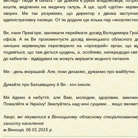
вигляді? Люди ж бачать - це довбня в руках владоможців, потрі
коштів, виділених на медичну галузь. А ще, щоб «доїти» керівни
хворих. Ми так розуміємо, що директор з двома заступни
адміністративну палицю. От їм додали ще кілька пар «мозолястих
Ви, пане Прем'єре, закликали переймати досвід Володимира Гр
офісів. А як Ви прокоментуєте досвід вінницького обласного 
нинішнє керівництво перетворило на «прозорий» орган, що в
подивіться, що там діється щодень, а, особливо, напередодні свя
до кабінетів - відвідувачі не можуть вирішити жодного питання.
Ми - день вчорашній. Але, поки дихаємо, думаємо про майбутнє.
Думайте про Батьківщину й Ви - хоч інколи.
Ми йдемо в небуття, але Вам, молодим, здоровим, заможн
Пожалійте ж Україну! Змилуйтесь над нині сущими… якщо зможет
Хворі, які лікувалися в Вінницькому обласному спеціалізованом
захисту населення
м.Вінниця, 06.01.2015 р.