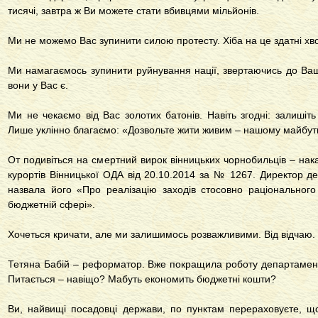
тисячі, завтра ж Ви можете стати вбивцями мільйонів.
Ми не можемо Вас зупинити силою протесту. Хіба на це здатні хвор
Ми намагаємось зупинити руйнування нації, звертаючись до Ваш
вони у Вас є.
Ми не чекаємо від Вас золотих батонів. Навіть згодні: залишіть 
Лише уклінно благаємо: «Дозвольте жити живим – нашому майбут
От подивіться на смертний вирок вінницьких чорнобильців – нак
курортів Вінницької ОДА від 20.10.2014 за № 1267. Директор 
назвала його «Про реалізацію заходів стосовно раціонального
бюджетній сфері».
Хочеться кричати, але ми залишимось розважливими. Від відчаю.
Тетяна Бабій – реформатор. Вже покращила роботу департаменту.
Питається – навіщо? Мабуть економить бюджетні кошти?
Ви, найвищі посадовці держави, по пунктам перераховуєте, що