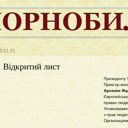
0.01.15
Відкритий лист
Президенту 
Прем’єр-міні
Арсенію Яц
Європейсько
правах люд
Уповноважен
з прав люди
Організаціям