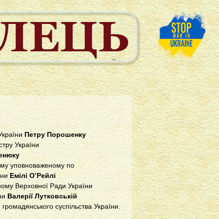
України
Петру Порошенку
стру України
енюку
му уповноваженому по
ини
Емілі О’Рейлі
ому Верховної Ради України
ни
Валерії Лутковській
 громадянського суспільства України.