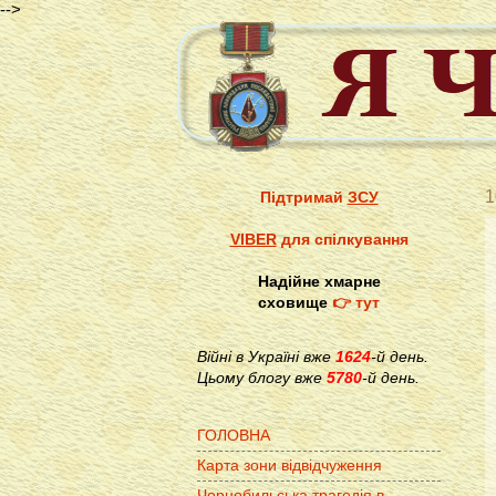
-->
1
Підтримай
ЗСУ
VIBER
для спілкування
Надійне хмарне
сховище
👉 тут
Війні в Україні вже
1624
-й день.
Цьому блогу вже
5780
-й день.
ГОЛОВНА
Карта зони відвідчуження
Чорнобильська трагедія в