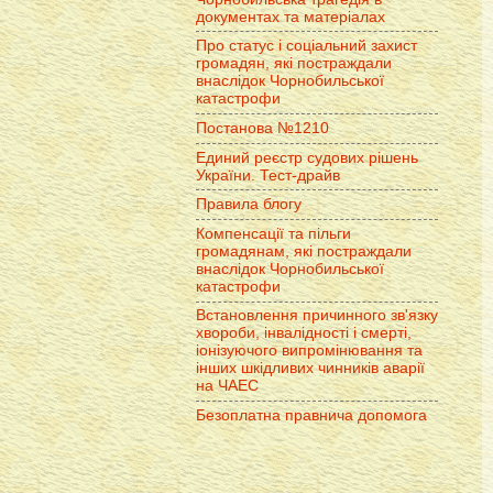
документах та матеріалах
Про статус і соціальний захист
громадян, які постраждали
внаслідок Чорнобильської
катастрофи
Постанова №1210
Единий реєстр судових рішень
України. Тест-драйв
Правила блогу
Компенсації та пільги
громадянам, які постраждали
внаслідок Чорнобильської
катастрофи
Встановлення причинного зв'язку
хвороби, інвалідності і смерті,
іонізуючого випромінювання та
інших шкідливих чинників аварії
на ЧАЕС
Безоплатна правнича допомога