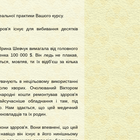
реальної практики Вашого курсу.
ров’я існує для вибивання десятків
Ірина Шевчук вимагала від головного
енка 100 000 $. Він ледь не плакав,
ся, мовляв, ти їх відіб'єш за кілька
вачують в нецільовому використанні
олю хворих. Очолюваний Віктором
ародні кошти ремонтував здоров'я
найсучасніше обладнання і там, під
тво. Нам здається, що цей медичний
новладців та їх родин.
рони здоров'я. Вони впевнені, що цей
навіщо він існує в його нинішньому