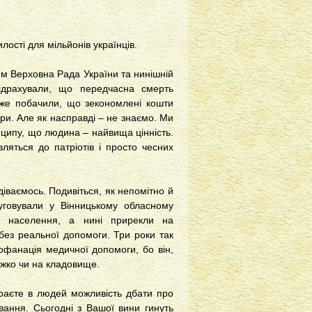
лості для мільйонів українців.
им Верховна Рада України та нинішній
ідрахували, що передчасна смерть
оже побачили, що зекономлені кошти
и. Але як насправді – не знаємо. Ми
нципу, що людина – найвища цінність.
ляться до патріотів і просто чесних
іваємось. Подивіться, як непомітно й
уговували у Вінницькому обласному
сту населення, а нині прирекли на
 без реальної допомоги. Три роки так
офанація медичної допомоги, бо він,
іжко чи на кладовище.
раєте в людей можливість дбати про
ування. Сьогодні з Вашої вини гинуть