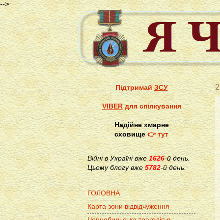
-->
2
Підтримай
ЗСУ
VIBER
для спілкування
Надійне хмарне
сховище
👉 тут
Війні в Україні вже
1626
-й день.
Цьому блогу вже
5782
-й день.
ГОЛОВНА
Карта зони відвідчуження
Чорнобильська трагедія в