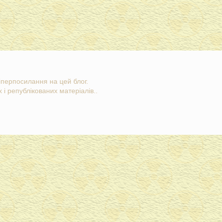
гіперпосилання на цей блог.
 і републікованих матеріалів..