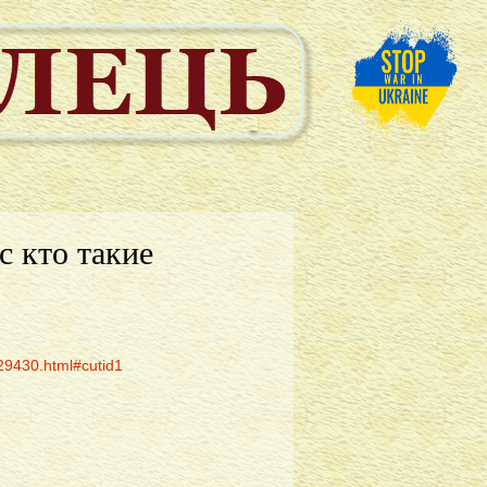
с кто такие
/29430.html#cutid1