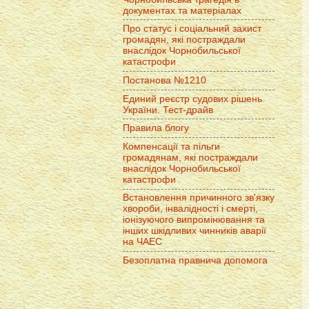
документах та матеріалах
Про статус і соціальний захист
громадян, які постраждали
внаслідок Чорнобильської
катастрофи
Постанова №1210
Единий реєстр судових рішень
України. Тест-драйв
Правила блогу
Компенсації та пільги
громадянам, які постраждали
внаслідок Чорнобильської
катастрофи
Встановлення причинного зв'язку
хвороби, інвалідності і смерті,
іонізуючого випромінювання та
інших шкідливих чинників аварії
на ЧАЕС
Безоплатна правнича допомога