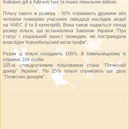
бойових дій в Афганістані та інших локальних війнах.
Пільгу такого ж розміру - 50% отримають дружини або
чоловіки померлих учасників ліквідації наслідків аварії
на ЧАЕС (І та ІІ категорій). Вона також надається понад
розмір пільги, що встановлена Законом України "Про
статус і соціальний захист громадян, які постраждали
внаслідок Чорнобильської катастрофи".
Разом ці пільги складають 100%. В Хмельницькому їх
отримає 104 особи.
105-м стовідсотковим пільговиком стане "Почесний
донор" України". По 25% пільги отримають ще двоє
"Почесних донорів".