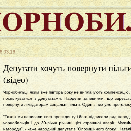
6.03.16
Депутати хочуть повернути пільг
(відео)
Чорнобильці, яким вже півтора року не виплачують компенсацію,
поспілкуватися з депутатами. Нардепи запевнили, що зареєстр
повернути ліквідаторам соціальні пільги. Один з них уже проголо
"Також ми написали лист президенту і його підписали ряд народ
чорнобильців і до 30-річчя річниці цієї страшної аварії. Муж
нагороди", - каже народний депутат з "Опозиційного блоку" Натал