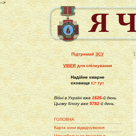
-->
1
Підтримай
ЗСУ
VIBER
для спілкування
Надійне хмарне
сховище
👉 тут
Війні в Україні вже
1626
-й день.
Цьому блогу вже
5782
-й день.
ГОЛОВНА
Карта зони відвідчуження
Чорнобильська трагедія в