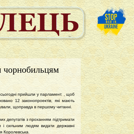
и чорнобильцям
 сьогодні прийшли у парламент. , щоб
овано 12 законопроектів, які мають
сували, щоправда в першому читанні.
них депутатів з проханням підтримати
нім і сильним людям видати державні
ія Королевська.