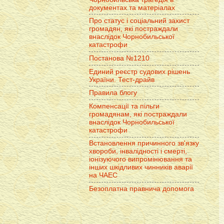
документах та матеріалах
Про статус і соціальний захист
громадян, які постраждали
внаслідок Чорнобильської
катастрофи
Постанова №1210
Единий реєстр судових рішень
України. Тест-драйв
Правила блогу
Компенсації та пільги
громадянам, які постраждали
внаслідок Чорнобильської
катастрофи
Встановлення причинного зв'язку
хвороби, інвалідності і смерті,
іонізуючого випромінювання та
інших шкідливих чинників аварії
на ЧАЕС
Безоплатна правнича допомога