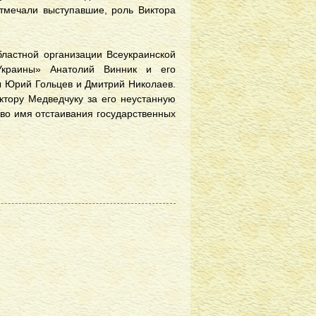
отмечали выступавшие, роль Виктора
бластной организации Всеукраинской
Украины» Анатолий Винник и его
ы Юрий Гольцев и Дмитрий Николаев.
тору Медведчуку за его неустанную
во имя отстаивания государственных