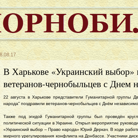
8.08.17
В Харькове «Украинский выбор» 
ветеранов-чернобыльцев с Днем 
22 августа в Харькове представители Гуманитарной группы Д
народа" поздравили ветеранов-чернобыльцев с Днём независимо
Также под эгидой Гуманитарной группы был проведён круг
политической ситуации в Украине. Открыл мероприятие руковод
«Украинский выбор – Право народа» Юрий Деркач. В ходе работы
мирного урегулирования конфликта на Донбассе. Участники дис