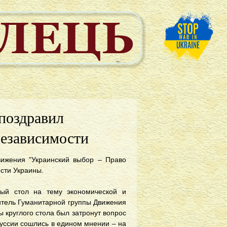
поздравил
независимости
вижения "Украинский выбор – Право
сти Украины.
лый стол на тему экономической и
итель Гуманитарной группы Движения
 круглого стола был затронут вопрос
куссии сошлись в едином мнении – на