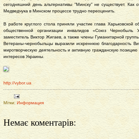
сегодняшний день альтернативы "Минску" не существует. Как 
Медведчука в Минском процессе трудно переоценить.
В работе круглого стола приняли участие глава Харьковской о
общественной организации инвалидов «Союз Чернобыль 
заместитель Виктор Жигаев, а также члены Гуманитарной групп
Ветераны-чернобыльцы выразили искреннюю благодарность Вик
миротворческую деятельность и активную гражданскую позицию 
интересов Украины.
http://vybor.ua
Мітки:
Информация
Немає коментарів: