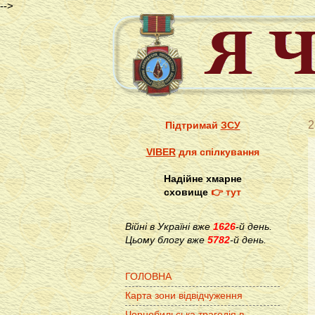
-->
2
Підтримай
ЗСУ
VIBER
для спілкування
Надійне хмарне
сховище
👉 тут
Війні в Україні вже
1626
-й день.
Цьому блогу вже
5782
-й день.
ГОЛОВНА
Карта зони відвідчуження
Чорнобильська трагедія в