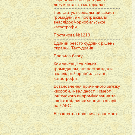
документах та матеріалах
Про статус і соціальний захист
громадян, які постраждали
внаслідок Чорнобильської
катастрофи
Постанова №1210
Единий реєстр судових рішень
України. Тест-драйв
Правила блогу
Компенсації та пільги
громадянам, які постраждали
внаслідок Чорнобильської
катастрофи
Встановлення причинного зв'язку
хвороби, інвалідності і смерті,
іонізуючого випромінювання та
інших шкідливих чинників аварії
на ЧАЕС
Безоплатна правнича допомога