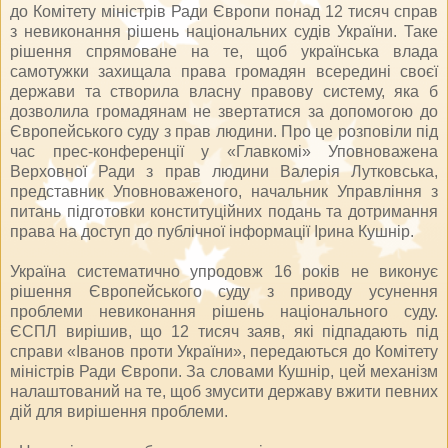
до Комітету міністрів Ради Європи понад 12 тисяч справ
з невиконання рішень національних судів України. Таке
рішення спрямоване на те, щоб українська влада
самотужки захищала права громадян всередині своєї
держави та створила власну правову систему, яка б
дозволила громадянам не звертатися за допомогою до
Європейського суду з прав людини. Про це розповіли під
час прес-конференції у «Главкомі» Уповноважена
Верховної Ради з прав людини Валерія Лутковська,
представник Уповноваженого, начальник Управління з
питань підготовки конституційних подань та дотримання
права на доступ до публічної інформації Ірина Кушнір.
Україна систематично упродовж 16 років не виконує
рішення Європейського суду з приводу усунення
проблеми невиконання рішень національного суду.
ЄСПЛ вирішив, що 12 тисяч заяв, які підпадають під
справи «Іванов проти України», передаються до Комітету
міністрів Ради Європи. За словами Кушнір, цей механізм
налаштований на те, щоб змусити державу вжити певних
дій для вирішення проблеми.