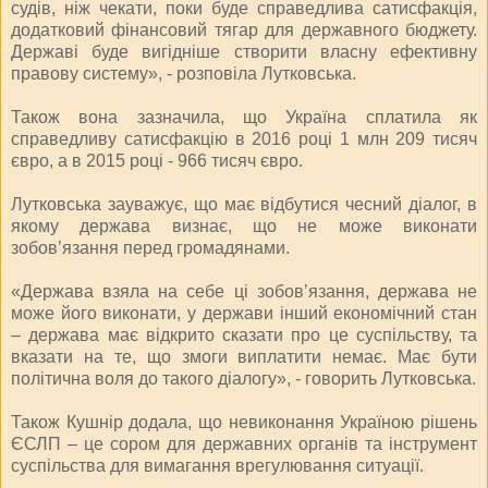
судів, ніж чекати, поки буде справедлива сатисфакція,
додатковий фінансовий тягар для державного бюджету.
Державі буде вигідніше створити власну ефективну
правову систему», - розповіла Лутковська.
Також вона зазначила, що Україна сплатила як
справедливу сатисфакцію в 2016 році 1 млн 209 тисяч
євро, а в 2015 році - 966 тисяч євро.
Лутковська зауважує, що має відбутися чесний діалог, в
якому держава визнає, що не може виконати
зобов’язання перед громадянами.
«Держава взяла на себе ці зобов’язання, держава не
може його виконати, у держави інший економічний стан
– держава має відкрито сказати про це суспільству, та
вказати на те, що змоги виплатити немає. Має бути
політична воля до такого діалогу», - говорить Лутковська.
Також Кушнір додала, що невиконання Україною рішень
ЄСЛП – це сором для державних органів та інструмент
суспільства для вимагання врегулювання ситуації.