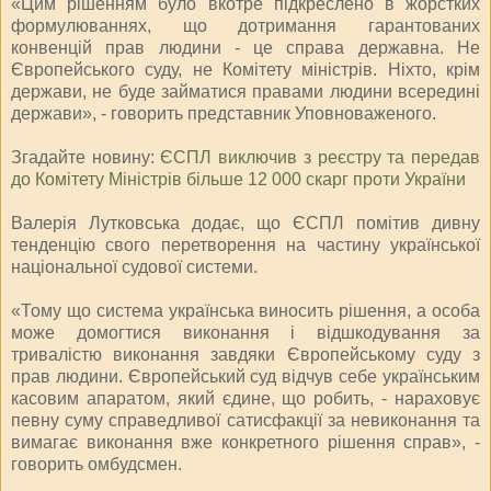
«Цим рішенням було вкотре підкреслено в жорстких
формулюваннях, що дотримання гарантованих
конвенцій прав людини - це справа державна. Не
Європейського суду, не Комітету міністрів. Ніхто, крім
держави, не буде займатися правами людини всередині
держави», - говорить представник Уповноваженого.
Згадайте новину:
ЄСПЛ виключив з реєстру та передав
до Комітету Міністрів більше 12 000 скарг проти України
Валерія Лутковська додає, що ЄСПЛ помітив дивну
тенденцію свого перетворення на частину української
національної судової системи.
«Тому що система українська виносить рішення, а особа
може домогтися виконання і відшкодування за
тривалістю виконання завдяки Європейському суду з
прав людини. Європейський суд відчув себе українським
касовим апаратом, який єдине, що робить, - нараховує
певну суму справедливої сатисфакції за невиконання та
вимагає виконання вже конкретного рішення справ», -
говорить омбудсмен.