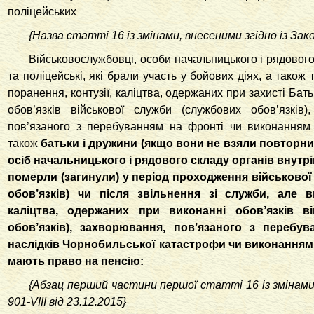
поліцейських
{Назва статті 16 із змінами, внесеними згідно із За
Військовослужбовці, особи начальницького і рядового
та поліцейські, які брали участь у бойових діях, а також 
поранення, контузії, каліцтва, одержаних при захисті Бат
обов’язків військової служби (службових обов’язків
пов’язаного з перебуванням на фронті чи виконанням і
також
батьки і дружини (якщо вони не взяли повторн
осіб начальницького і рядового складу органів внутрі
померли (загинули) у період проходження військово
обов’язків) чи після звільнення зі служби, але вн
каліцтва, одержаних при виконанні обов’язків в
обов’язків), захворювання, пов’язаного з перебув
наслідків Чорнобильської катастрофи чи виконанням 
мають право на пенсію:
{Абзац перший частини першої статті 16 із змінами
901-VIII від 23.12.2015
}