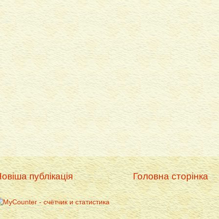
овіша публікація
Головна сторінка