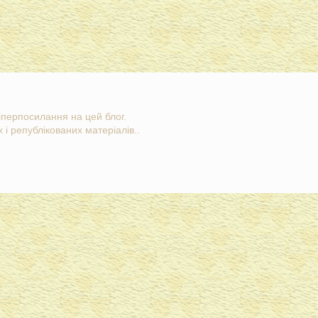
гіперпосилання на цей блог.
 і републікованих матеріалів..