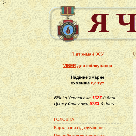
-->
0
Підтримай
ЗСУ
VIBER
для спілкування
Надійне хмарне
сховище
👉 тут
Війні в Україні вже
1627
-й день.
Цьому блогу вже
5783
-й день.
ГОЛОВНА
Карта зони відвідчуження
Чорнобильська трагедія в