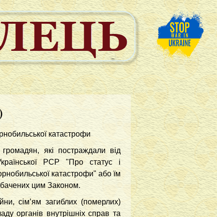
)
орнобильської катастрофи
 громадян, які постраждали від
країнської РСР
"Про статус і
орнобильської катастрофи" або їм
дбачених цим Законом.
йни, сім’ям загиблих (померлих)
ладу органів внутрішніх справ та