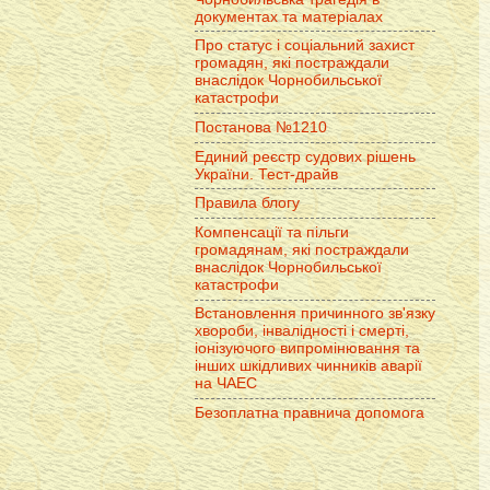
документах та матеріалах
Про статус і соціальний захист
громадян, які постраждали
внаслідок Чорнобильської
катастрофи
Постанова №1210
Единий реєстр судових рішень
України. Тест-драйв
Правила блогу
Компенсації та пільги
громадянам, які постраждали
внаслідок Чорнобильської
катастрофи
Встановлення причинного зв'язку
хвороби, інвалідності і смерті,
іонізуючого випромінювання та
інших шкідливих чинників аварії
на ЧАЕС
Безоплатна правнича допомога