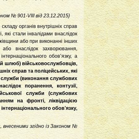
коном
№ 901-VIII від 23.12.2015
}
 складу органів внутрішніх справ
ті, які стали інвалідами внаслідок
ьківщини або при виконанні інших
), або внаслідок захворювання,
нтернаціонального обов’язку, а
ий шлюб) військовослужбовців,
шніх справ та поліцейських, які
ї служби (виконання службових
аслідок поранення, контузії,
ійськової служби (службових
анням на фронті, ліквідацією
інтернаціонального обов’язку,
, внесеними згідно із Законом
№