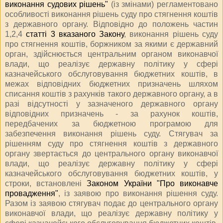
виконання судових рішень"
(із змінами) регламентовано
особливості виконання рішень суду про стягнення коштів
з державного органу. Відповідно до положень частин
1,2,4
статті 3 вказаного Закону
, виконання рішень суду
про стягнення коштів, боржником за якими є державний
орган, здійснюється центральним органом виконавчої
влади, що реалізує державну політику у сфері
казначейського обслуговування бюджетних коштів, в
межах відповідних бюджетних призначень шляхом
списання коштів з рахунків такого державного органу, а в
разі відсутності у зазначеного державного органу
відповідних призначень - за рахунок коштів,
передбачених за бюджетною програмою для
забезпечення виконання рішень суду. Стягувач за
рішенням суду про стягнення коштів з державного
органу звертається до центрального органу виконавчої
влади, що реалізує державну політику у сфері
казначейського обслуговування бюджетних коштів, у
строки, встановлені
Законом України "Про виконавче
провадження"
, із заявою про виконання рішення суду.
Разом із заявою стягувач подає до центрального органу
виконавчої влади, що реалізує державну політику у