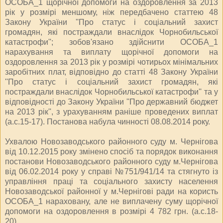
ОСОБА_1 щорічної допомоги на оздоровлення за 2013
рік у розмірі меншому, ніж передбачено статтею 48
Закону України ''Про статус і соціальний захист
громадян, які постраждали внаслідок Чорнобильської
катастрофи''; зобов'язано здійснити ОСОБА_1
нарахування та виплату щорічної допомоги на
оздоровлення за 2013 рік у розмірі чотирьох мінімальних
заробітних плат, відповідно до статті 48 Закону України
''Про статус і соціальний захист громадян, які
постраждали внаслідок Чорнобильської катастрофи'' та у
відповідності до Закону України ''Про державний бюджет
на 2013 рік'', з урахуванням раніше проведених виплат
(а.с.15-17). Постанова набула чинності 08.08.2014 року.
Ухвалою Новозаводського районного суду м. Чернігова
від 10.12.2015 року змінено спосіб та порядок виконання
постанови Новозаводського районного суду м.Чернігова
від 06.02.2014 року у справі №751/941/14 та стягнуто із
управління праці та соціального захисту населення
Новозаводської районної у м.Чернігові ради на користь
ОСОБА_1 нараховану, але не виплачену суму щорічної
допомоги на оздоровлення в розмірі 4 782 грн. (а.с.18-
20).