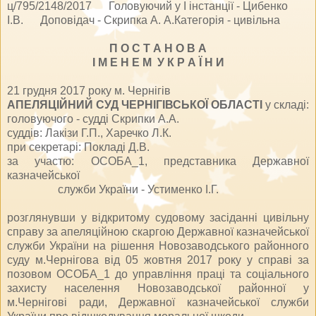
ц/795/2148/2017 Головуючий у I інстанції - Цибенко
І.В. Доповідач - Скрипка А. А.Категорія - цивільна
П О С Т А Н О В А
І М Е Н Е М У К Р А Ї Н И
21 грудня 2017 року м. Чернігів
АПЕЛЯЦІЙНИЙ СУД ЧЕРНІГІВСЬКОЇ ОБЛАСТІ
у складі:
головуючого - судді Скрипки А.А.
суддів: Лакізи Г.П., Харечко Л.К.
при секретарі: Покладі Д.В.
за участю: ОСОБА_1, представника Державної
казначейської
служби України - Устименко І.Г.
розглянувши у відкритому судовому засіданні цивільну
справу за апеляційною скаргою Державної казначейської
служби України на рішення Новозаводського районного
суду м.Чернігова від 05 жовтня 2017 року у справі за
позовом ОСОБА_1 до управління праці та соціального
захисту населення Новозаводської районної у
м.Чернігові ради, Державної казначейської служби