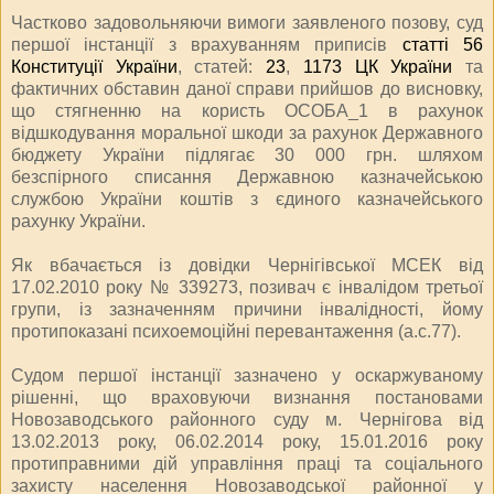
Частково задовольняючи вимоги заявленого позову, суд
першої інстанції з врахуванням приписів
статті 56
Конституції України
, статей:
23
,
1173 ЦК України
та
фактичних обставин даної справи прийшов до висновку,
що стягненню на користь ОСОБА_1 в рахунок
відшкодування моральної шкоди за рахунок Державного
бюджету України підлягає 30 000 грн. шляхом
безспірного списання Державною казначейською
службою України коштів з єдиного казначейського
рахунку України.
Як вбачається із довідки Чернігівської МСЕК від
17.02.2010 року № 339273, позивач є інвалідом третьої
групи, із зазначенням причини інвалідності, йому
протипоказані психоемоційні перевантаження (а.с.77).
Судом першої інстанції зазначено у оскаржуваному
рішенні, що враховуючи визнання постановами
Новозаводського районного суду м. Чернігова від
13.02.2013 року, 06.02.2014 року, 15.01.2016 року
протиправними дій управління праці та соціального
захисту населення Новозаводської районної у