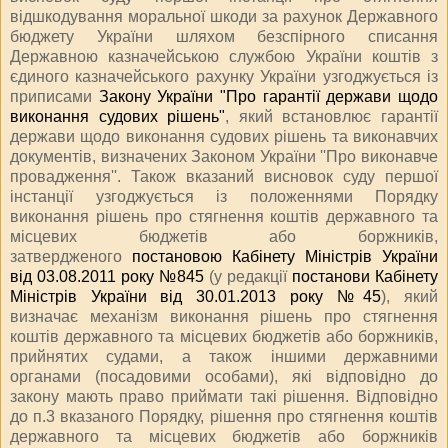
відшкодування моральної шкоди за рахунок Державного
бюджету України шляхом безспірного списання
Державною казначейською службою України коштів з
єдиного казначейського рахунку України узгоджується із
приписами
Закону України "Про гарантії держави щодо
виконання судових рішень"
, який встановлює гарантії
держави щодо виконання судових рішень та виконавчих
документів, визначених Законом України ''Про виконавче
провадження''. Також вказаний висновок суду першої
інстанції узгоджується із положеннями Порядку
виконання рішень про стягнення коштів державного та
місцевих бюджетів або боржників,
затвердженого
постановою Кабінету Міністрів України
від 03.08.2011 року №845
(у редакції
постанови Кабінету
Міністрів України від 30.01.2013 року №45
), який
визначає механізм виконання рішень про стягнення
коштів державного та місцевих бюджетів або боржників,
прийнятих судами, а також іншими державними
органами (посадовими особами), які відповідно до
закону мають право приймати такі рішення. Відповідно
до п.3 вказаного Порядку, рішення про стягнення коштів
державного та місцевих бюджетів або боржників