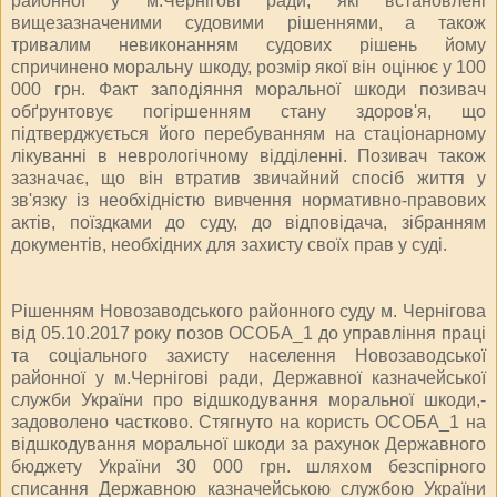
районної у м.Чернігові ради, які встановлені
вищезазначеними судовими рішеннями, а також
тривалим невиконанням судових рішень йому
спричинено моральну шкоду, розмір якої він оцінює у 100
000 грн. Факт заподіяння моральної шкоди позивач
обґрунтовує погіршенням стану здоров'я, що
підтверджується його перебуванням на стаціонарному
лікуванні в неврологічному відділенні. Позивач також
зазначає, що він втратив звичайний спосіб життя у
зв'язку із необхідністю вивчення нормативно-правових
актів, поїздками до суду, до відповідача, зібранням
документів, необхідних для захисту своїх прав у суді.
Рішенням Новозаводського районного суду м. Чернігова
від 05.10.2017 року позов ОСОБА_1 до управління праці
та соціального захисту населення Новозаводської
районної у м.Чернігові ради, Державної казначейської
служби України про відшкодування моральної шкоди,-
задоволено частково. Стягнуто на користь ОСОБА_1 на
відшкодування моральної шкоди за рахунок Державного
бюджету України 30 000 грн. шляхом безспірного
списання Державною казначейською службою України