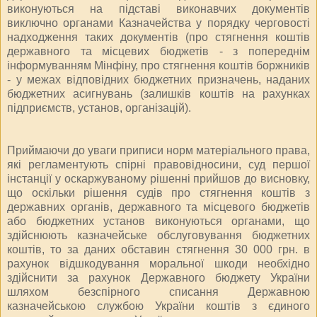
виконуються на підставі виконавчих документів
виключно органами Казначейства у порядку черговості
надходження таких документів (про стягнення коштів
державного та місцевих бюджетів - з попереднім
інформуванням Мінфіну, про стягнення коштів боржників
- у межах відповідних бюджетних призначень, наданих
бюджетних асигнувань (залишків коштів на рахунках
підприємств, установ, організацій).
Приймаючи до уваги приписи норм матеріального права,
які регламентують спірні правовідносини, суд першої
інстанції у оскаржуваному рішенні прийшов до висновку,
що оскільки рішення судів про стягнення коштів з
державних органів, державного та місцевого бюджетів
або бюджетних установ виконуються органами, що
здійснюють казначейське обслуговування бюджетних
коштів, то за даних обставин стягнення 30 000 грн. в
рахунок відшкодування моральної шкоди необхідно
здійснити за рахунок Державного бюджету України
шляхом безспірного списання Державною
казначейською службою України коштів з єдиного