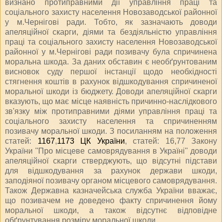
визнано протиправними дії управління праці та
соціального захисту населення Новозаводської районної
у м.Чернігові ради. Тобто, як зазначають доводи
апеляційної скарги, діями та бездіяльністю управління
праці та соціального захисту населення Новозаводської
районної у м.Чернігові ради позивачу була спричинена
моральна шкода. За даних обставин є необґрунтованим
висновок суду першої інстанції щодо необхідності
стягнення коштів в рахунок відшкодування спричиненої
моральної шкоди із бюджету. Доводи апеляційної скарги
вказують, що має місце наявність причинно-наслідкового
зв'язку між протиправними діями управління праці та
соціального захисту населення та спричиненням
позивачу моральної шкоди. З посиланням на положення
статей:
1167
,
1173 ЦК України
, статей: 16,77 Закону
України ''Про місцеве самоврядування в Україні'' доводи
апеляційної скарги стверджують, що відсутні підстави
для відшкодування за рахунок держави шкоди,
заподіяної позивачу органом місцевого самоврядування.
Також Державна казначейська служба України вважає,
що позивачем не доведено факту спричинення йому
моральної шкоди, а також відсутнє відповідне
обґрунтування розміру моральної шкоди.