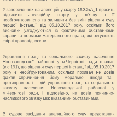
У запереченнях на апеляційну скаргу ОСОБА_1 просить
відхилити апеляційну скаргу у зв'язку з її
необгрунтованістю та залишити без змін рішення суду
першої інстанції від 05.10.2017 року, оскільки його
висновки узгоджуються із фактичними обставинами
справи та нормами матеріального права, які регулюють
спірні правовідносини.
Управління праці та соціального захисту населення
Новозаводської районної у м.Чернігові ради вважає
(а.с.191), що рішення суду першої інстанції від 05.10.2017
року є необґрунтованим, оскільки позивач не довів
фактів спричинення йому моральної шкоди та
протиправності дій управління праці та соціального
захисту населення Новозаводської районної у
м.Чернігові ради, і відповідно, не довів причинно-
наслідкового зв'язку між вказаними обставинами.
В судове засідання апеляційного суду представник