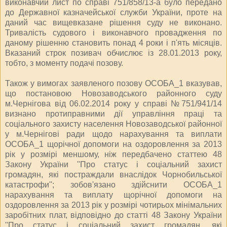
виконавчий лист по справі 751/858/13-а було передано
до Державної казначейської служби України, проте на
даний час вищевказане рішення суду не виконано.
Тривалість судового і виконавчого провадження по
даному рішенню становить понад 4 роки і п'ять місяців.
Вказаний строк позивач обчислює із 28.01.2013 року,
тобто, з моменту подачі позову.
Також у вимогах заявленого позову ОСОБА_1 вказував,
що постановою Новозаводського районного суду
м.Чернігова від 06.02.2014 року у справі №751/941/14
визнано протиправними дії управління праці та
соціального захисту населення Новозаводської районної
у м.Чернігові ради щодо нарахування та виплати
ОСОБА_1 щорічної допомоги на оздоровлення за 2013
рік у розмірі меншому, ніж передбачено статтею 48
Закону України ''Про статус і соціальний захист
громадян, які постраждали внаслідок Чорнобильської
катастрофи''; зобов'язано здійснити ОСОБА_1
нарахування та виплату щорічної допомоги на
оздоровлення за 2013 рік у розмірі чотирьох мінімальних
заробітних плат, відповідно до статті 48 Закону України
''Про статус і соціальний захист громадян, які