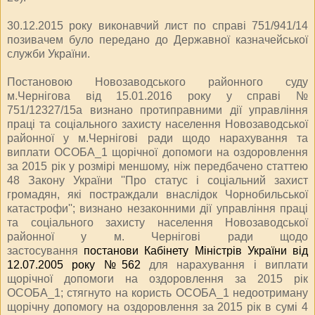
30.12.2015 року виконавчий лист по справі 751/941/14
позивачем було передано до Державної казначейської
служби України.
Постановою Новозаводського районного суду
м.Чернігова від 15.01.2016 року у справі №
751/12327/15а визнано протиправними дії управління
праці та соціального захисту населення Новозаводської
районної у м.Чернігові ради щодо нарахування та
виплати ОСОБА_1 щорічної допомоги на оздоровлення
за 2015 рік у розмірі меншому, ніж передбачено статтею
48 Закону України ''Про статус і соціальний захист
громадян, які постраждали внаслідок Чорнобильської
катастрофи''; визнано незаконними дії управління праці
та соціального захисту населення Новозаводської
районної у м. Чернігові ради щодо
застосування
постанови Кабінету Міністрів України від
12.07.2005 року №562
для нарахування і виплати
щорічної допомоги на оздоровлення за 2015 рік
ОСОБА_1; стягнуто на користь ОСОБА_1 недоотриману
щорічну допомогу на оздоровлення за 2015 рік в сумі 4