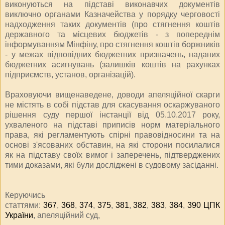
виконуються на підставі виконавчих документів
виключно органами Казначейства у порядку черговості
надходження таких документів (про стягнення коштів
державного та місцевих бюджетів - з попереднім
інформуванням Мінфіну, про стягнення коштів боржників
- у межах відповідних бюджетних призначень, наданих
бюджетних асигнувань (залишків коштів на рахунках
підприємств, установ, організацій).
Враховуючи вищенаведене, доводи апеляційної скарги
не містять в собі підстав для скасування оскаржуваного
рішення суду першої інстанції від 05.10.2017 року,
ухваленого на підставі приписів норм матеріального
права, які регламентують спірні правовідносини та на
основі з'ясованих обставин, на які сторони посилалися
як на підставу своїх вимог і заперечень, підтверджених
тими доказами, які були досліджені в судовому засіданні.
Керуючись
статтями:
367
,
368
,
374
,
375
,
381
,
382
,
383
,
384
,
390 ЦПК
України
, апеляційний суд,