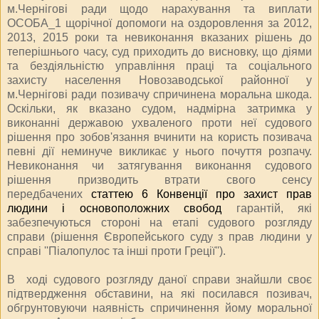
м.Чернігові ради щодо нарахування та виплати
ОСОБА_1 щорічної допомоги на оздоровлення за 2012,
2013, 2015 роки та невиконання вказаних рішень до
теперішнього часу, суд приходить до висновку, що діями
та бездіяльністю управління праці та соціального
захисту населення Новозаводської районної у
м.Чернігові ради позивачу спричинена моральна шкода.
Оскільки, як вказано судом, надмірна затримка у
виконанні державою ухваленого проти неї судового
рішення про зобов'язання вчинити на користь позивача
певні дії неминуче викликає у нього почуття розпачу.
Невиконання чи затягування виконання судового
рішення призводить втрати свого сенсу
передбачених
статтею 6 Конвенції про захист прав
людини і основоположних свобод
гарантій, які
забезпечуються стороні на етапі судового розгляду
справи (рішення Європейського суду з прав людини у
справі ''Піалопулос та інші проти Греції'').
В ході судового розгляду даної справи знайшли своє
підтвердження обставини, на які посилався позивач,
обгрунтовуючи наявність спричинення йому моральної