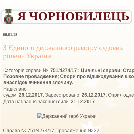
09.01.18
З Єдиного державного реєстру судових
рішень України
Категорія справи №
751/4274/17
: Цивільні справи; Старі
Позовне провадження; Спори про відшкодування шко
внаслідок вчинення злочину.
Надіслано
судом:
26.12.2017.
Зареєстровано:
26.12.2017.
Оприлюдне
Дата набрання законної сили:
21.12.2017
Справа № 751/4274/17 Провадження № 22-