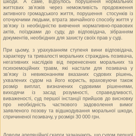
шкоди. А саме, відбулось порушення нормальних
життєвих зв'язків через неможливість продовження
активного громадського життя, порушення стосунків із
оточуючими людьми, втрата звичайного способу життя у
зв'язку із необхідністю вивчення нормативно-правових
актів, поїздками до суду, до відповідача, зібранням
документів, необхідних для захисту своїх прав у суді.
При цьому, з урахуванням ступеня вини відповідача,
характеру та тривалості моральних страждань позивача,
негативних наслідків від перенесених моральних та
психоемоційних травм, які настали для позивача у
зв'язку із невиконанням вказаних судових рішень,
ухвалених судом на його користь, враховуючи також
розмір виплат, визначених судовими рішеннями,
виходячи із засад розумності, справедливості,
виваженості, суд першої інстанції прийшов до висновку
про необхідність часткового задоволення вимог
заявленого позову та відшкодування моральної шкоди,
спричиненої позивачу, у розмірі 30 000 грн.
Доводи апеляційної скарги зазначають, що судом першої