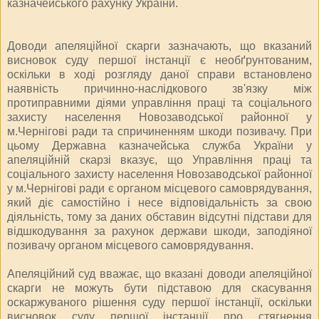
казначейського рахунку України.
Доводи апеляційної скарги зазначають, що вказаний
висновок суду першої інстанції є необґрунтованим,
оскільки в ході розгляду даної справи встановлено
наявність причинно-наслідкового зв'язку між
протиправними діями управління праці та соціального
захисту населення Новозаводської районної у
м.Чернігові ради та спричиненням шкоди позивачу. При
цьому Державна казначейська служба України у
апеляційній скарзі вказує, що Управління праці та
соціального захисту населення Новозаводської районної
у м.Чернігові ради є органом місцевого самоврядування,
який діє самостійно і несе відповідальність за свою
діяльність, тому за даних обставин відсутні підстави для
відшкодування за рахунок держави шкоди, заподіяної
позивачу органом місцевого самоврядування.
Апеляційний суд вважає, що вказані доводи апеляційної
скарги не можуть бути підставою для скасування
оскаржуваного рішення суду першої інстанції, оскільки
висновок суду першої інстанції про стягнення