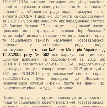
751/12327/15а визнано протиправними дії управління
праці та соціального захисту населення Новозаводської
районної у м.Чернігові ради щодо нарахування та
виплати ОСОБА_1 щорічної допомоги на оздоровлення
за 2015 рік у розмірі меншому, ніж передбачено статтею
48 Закону України ''Про статус і соціальний захист
громадян, які постраждали внаслідок Чорнобильської
катастрофи''; визнано незаконними дії управління праці
та соціального захисту населення Новозаводської
районної у м.Чернігові ради щодо
застосування
постанови Кабінету Міністрів України від
12.07.2005 року № 562
для нарахування і виплати
щорічної допомоги на оздоровлення за 2015 рік
ОСОБА_1; стягнуто на користь ОСОБА_1 недоотриману
щорічну допомогу на оздоровлення за 2015 рік в сумі 4
782 грн. 26.04.2016 року виконавчий лист по справі
751/12327/15-а було передано до Державної
казначейської служби України, проте на даний час
вищевказане рішення суду не виконано.
Позивач вказує, що протиправними діями управління
праці та соціального захисту населення Новозаводської