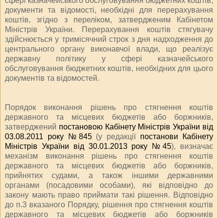
сфері казначейського обслуговування бюджетних коштів,
документи та відомості, необхідні для перерахування
коштів, згідно з переліком, затвердженим Кабінетом
Міністрів України. Перерахування коштів стягувачу
здійснюється у тримісячний строк з дня надходження до
центрального органу виконавчої влади, що реалізує
державну політику у сфері казначейського
обслуговування бюджетних коштів, необхідних для цього
документів та відомостей.
Порядок виконання рішень про стягнення коштів
державного та місцевих бюджетів або боржників,
затверджений
постановою Кабінету Міністрів України від
03.08.2011 року №845
(у редакції
постанови Кабінету
Міністрів України від 30.01.2013 року №45
), визначає
механізм виконання рішень про стягнення коштів
державного та місцевих бюджетів або боржників,
прийнятих судами, а також іншими державними
органами (посадовими особами), які відповідно до
закону мають право приймати такі рішення. Відповідно
до п.3 вказаного Порядку, рішення про стягнення коштів
державного та місцевих бюджетів або боржників