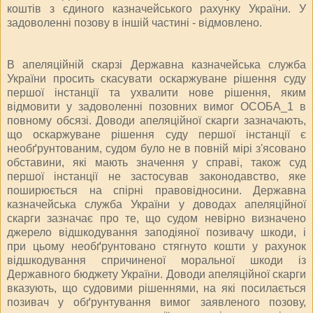
коштів з єдиного казначейського рахунку України. У
задоволенні позову в іншій частині - відмовлено.
В апеляційній скарзі Державна казначейська служба
України просить скасувати оскаржуване рішення суду
першої інстанції та ухвалити нове рішення, яким
відмовити у задоволенні позовних вимог ОСОБА_1 в
повному обсязі. Доводи апеляційної скарги зазначають,
що оскаржуване рішення суду першої інстанції є
необґрунтованим, судом було не в повній мірі з'ясовано
обставини, які мають значення у справі, також суд
першої інстанції не застосував законодавство, яке
поширюється на спірні правовідносини. Державна
казначейська служба України у доводах апеляційної
скарги зазначає про те, що судом невірно визначено
джерело відшкодування заподіяної позивачу шкоди, і
при цьому необґрунтовано стягнуто кошти у рахунок
відшкодування спричиненої моральної шкоди із
Державного бюджету України. Доводи апеляційної скарги
вказують, що судовими рішеннями, на які посилається
позивач у обґрунтування вимог заявленого позову,