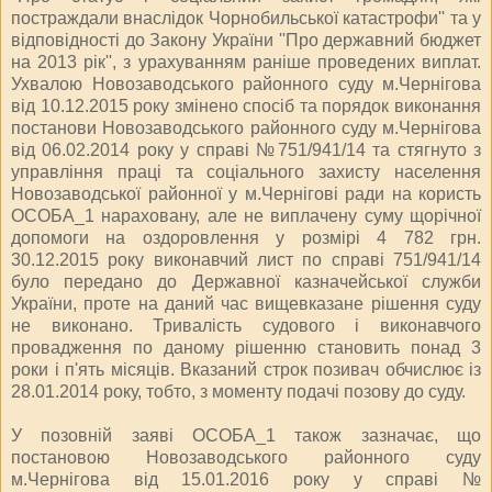
постраждали внаслідок Чорнобильської катастрофи'' та у
відповідності до Закону України ''Про державний бюджет
на 2013 рік'', з урахуванням раніше проведених виплат.
Ухвалою Новозаводського районного суду м.Чернігова
від 10.12.2015 року змінено спосіб та порядок виконання
постанови Новозаводського районного суду м.Чернігова
від 06.02.2014 року у справі №751/941/14 та стягнуто з
управління праці та соціального захисту населення
Новозаводської районної у м.Чернігові ради на користь
ОСОБА_1 нараховану, але не виплачену суму щорічної
допомоги на оздоровлення у розмірі 4 782 грн.
30.12.2015 року виконавчий лист по справі 751/941/14
було передано до Державної казначейської служби
України, проте на даний час вищевказане рішення суду
не виконано. Тривалість судового і виконавчого
провадження по даному рішенню становить понад 3
роки і п'ять місяців. Вказаний строк позивач обчислює із
28.01.2014 року, тобто, з моменту подачі позову до суду.
У позовній заяві ОСОБА_1 також зазначає, що
постановою Новозаводського районного суду
м.Чернігова від 15.01.2016 року у справі №