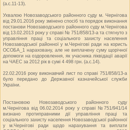
(а.с.11-13).
Ухвалою Новозаводського районного суду м. Чернігова
від 29.01.2016 року змінено спосіб та порядок виконання
постанови Новозаводського районного суду м.Чернігова
від 13.02.2013 року у справі № 751/858/13-а та стягнуто з
управління праці та соціального захисту населення
Новозаводської районної у м.Чернігові ради на користь
ОСОБА_1 нараховану, але не виплачену суму щорічної
допомоги на оздоровлення, як учасника ліквідації аварії
на ЧАЕС за 2012 рік в сумі 4 498 грн. (а.с.14).
22.02.2016 року виконавчий лист по справі 751/858/13-а
було передано до Державної казначейської служби
України.
Постановою Новозаводського районного суду
м.Чернігова від 06.02.2014 року у справі №751/941/14
визнано протиправними дії управління праці та
соціального захисту населення Новозаводської районної
у м.Чернігові ради щодо нарахування та виплати