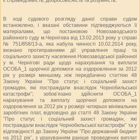
є справедливість, добросовісність та розумність.
В ході судового розгляду даної справи судом
встановлено, і вказані обставини підтверджуються її
матеріалами, що постановою Новозаводського
районного суду м.Чернігова від 13.02.2013 року у справі
№ 751/858/13-а, яка набула чинності 10.02.2014 року,
визнано протиправними дії управління праці та
соціального захисту населення Новозаводської районної
у м. Чернігові ради щодо нарахування та виплати
ОСОБА_1 щорічної допомоги на оздоровлення за 2012
рік у розмірі меншому, ніж передбачено статтею 48
Закону України ''Про статус і соціальний захист
громадян, які постраждали внаслідок Чорнобильської
катастрофи''; зобов'язано здійснити ОСОБА_1
нарахування та виплату щорічної допомоги на
оздоровлення за 2012 рік у розмірі чотирьох мінімальних
заробітних плат, відповідно до статті 48 Закону України
''Про статус і соціальний захист громадян, які
постраждали внаслідок Чорнобильської катастрофи'' та у
відповідності до Закону України ''Про державний бюджет
на 2012 рік'', з урахуванням раніше проведених виплат