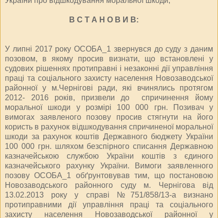
України про відшкодування моральної шкоди,
В С Т А Н О В И В:
У липні 2017 року ОСОБА_1 звернувся до суду з даним
позовом, в якому просив визнати, що встановлені у
судових рішеннях протиправні і незаконні дії управління
праці та соціального захисту населення Новозаводської
районної у м.Чернігові ради, які вчинялись протягом
2012- 2016 років, призвели до спричинення йому
моральної шкоди у розмірі 100 000 грн. Позивач у
вимогах заявленого позову просив стягнути на його
користь в рахунок відшкодування спричиненої моральної
шкоди за рахунок коштів Державного бюджету України
100 000 грн. шляхом безспірного списання Державною
казначейською службою України коштів з єдиного
казначейського рахунку України. Вимоги заявленного
позову ОСОБА_1 обґрунтовував тим, що постановою
Новозаводського районного суду м. Чернігова від
13.02.2013 року у справі №751/858/13-а визнано
протиправними дії управління праці та соціального
захисту населення Новозаводської районної у