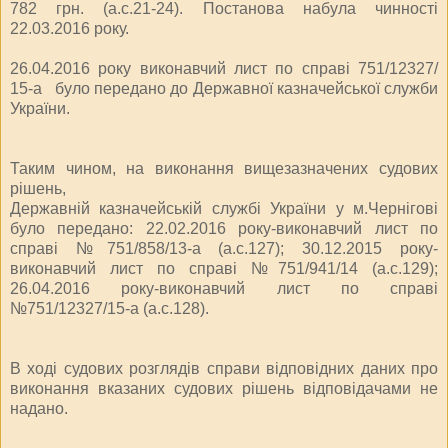
782 грн. (а.с.21-24). Постанова набула чинності
22.03.2016 року.
26.04.2016 року виконавчий лист по справі 751/12327/
15-а було передано до Державної казначейської служби
України.
Таким чином, на виконання вищезазначених судових
рішень,
Державній казначейській службі України у м.Чернігові
було передано: 22.02.2016 року-виконавчий лист по
справі №751/858/13-а (а.с.127); 30.12.2015 року-
виконавчий лист по справі №751/941/14 (а.с.129);
26.04.2016 року-виконавчий лист по справі
№751/12327/15-а (а.с.128).
В ході судових розглядів справи відповідних даних про
виконання вказаних судових рішень відповідачами не
надано.