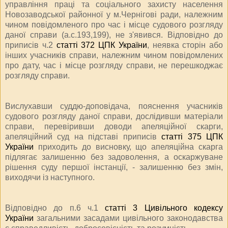
управління праці та соціального захисту населення
Новозаводської районної у м.Чернігові ради, належним
чином повідомленого про час і місце судового розгляду
даної справи (а.с.193,199), не з'явився. Відповідно до
приписів ч.2
статті 372 ЦПК України
, неявка сторін або
інших учасників справи, належним чином повідомлених
про дату, час і місце розгляду справи, не перешкоджає
розгляду справи.
Вислухавши суддю-доповідача, пояснення учасників
судового розгляду даної справи, дослідивши матеріали
справи, перевіривши доводи апеляційної скарги,
апеляційний суд на підставі приписів
статті 375 ЦПК
України
приходить до висновку, що апеляційна скарга
підлягає залишенню без задоволення, а оскаржуване
рішення суду першої інстанції, - залишенню без змін,
виходячи із наступного.
Відповідно до п.6 ч.1
статті 3 Цивільного кодексу
України
загальними засадами цивільного законодавства