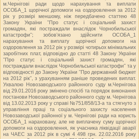
м.Чернігові ради щодо нарахування та виплати
ОСОБА_1 щорічної допомоги на оздоровлення за 2012
рік у розмірі меншому, ніж передбачено статтею 48
Закону України ''Про статус і соціальний захист
громадян, які постраждали внаслідок Чорнобильської
катастрофи''; зобов'язано здійснити ОСОБА_1
нарахування та виплату щорічної допомоги на
оздоровлення за 2012 рік у розмірі чотирьох мінімальних
заробітних плат, відповідно до статті 48 Закону України
''Про статус і соціальний захист громадян, які
постраждали внаслідок Чорнобильської катастрофи'' та у
відповідності до Закону України ''Про державний бюджет
на 2012 рік'', з урахуванням раніше проведених виплат.
Ухвалою Новозаводського районного суду м.Чернігова
від 29.01.2016 року змінено спосіб та порядок виконання
постанови Новозаводського районного суду м. Чернігова
від 13.02.2013 року у справі №751/858/13-а та стягнуто з
управління праці та соціального захисту населення
Новозаводської районної у м. Чернігові ради на користь
ОСОБА_1 нараховану, але не виплачену суму щорічної
допомоги на оздоровлення, як учасника ліквідації аварії
на ЧАЕС за 2012 рік в сумі 4 498 грн. 22.02.2016 року