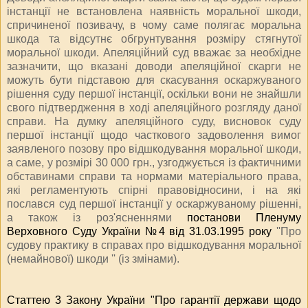
інстанції не встановлена наявність моральної шкоди,
спричиненої позивачу, в чому саме полягає моральна
шкода та відсутнє обгрунтування розміру стягнутої
моральної шкоди. Апеляційний суд вважає за необхідне
зазначити, що вказані доводи апеляційної скарги не
можуть бути підставою для скасування оскаржуваного
рішення суду першої інстанції, оскільки вони не знайшли
свого підтвердження в ході апеляційного розгляду даної
справи. На думку апеляційного суду, висновок суду
першої інстанції щодо часткового задоволення вимог
заявленого позову про відшкодування моральної шкоди,
а саме, у розмірі 30 000 грн., узгоджується із фактичними
обставинами справи та нормами матеріального права,
які регламентують спірні правовідносини, і на які
послався суд першої інстанції у оскаржуваному рішенні,
а також із роз'ясненнями
постанови Пленуму
Верховного Суду України №4 від 31.03.1995 року
''Про
судову практику в справах про відшкодування моральної
(немайнової) шкоди '' (із змінами).
Статтею 3 Закону України "Про гарантії держави щодо