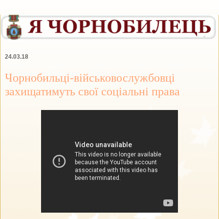
24.03.18
Чорнобильці-військовослужбовці
захищатимуть свої соціальні права