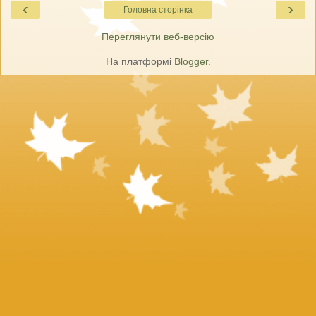
‹
›
Головна сторінка
Переглянути веб-версію
На платформі
Blogger
.