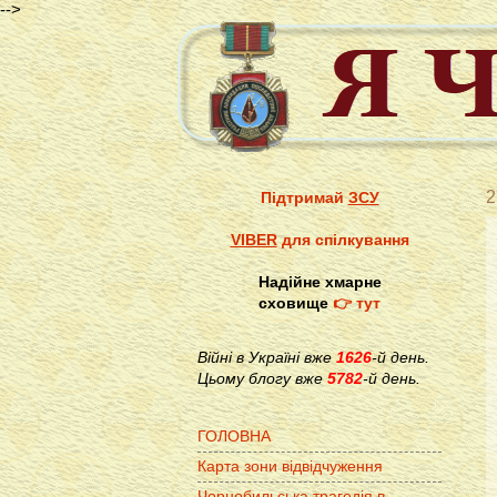
-->
2
Підтримай
ЗСУ
VIBER
для спілкування
Надійне хмарне
сховище
👉 тут
Війні в Україні вже
1626
-й день.
Цьому блогу вже
5782
-й день.
ГОЛОВНА
Карта зони відвідчуження
Чорнобильська трагедія в