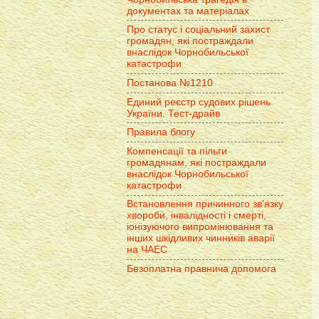
документах та матеріалах
Про статус і соціальний захист
громадян, які постраждали
внаслідок Чорнобильської
катастрофи
Постанова №1210
Единий реєстр судових рішень
України. Тест-драйв
Правила блогу
Компенсації та пільги
громадянам, які постраждали
внаслідок Чорнобильської
катастрофи
Встановлення причинного зв'язку
хвороби, інвалідності і смерті,
іонізуючого випромінювання та
інших шкідливих чинників аварії
на ЧАЕС
Безоплатна правнича допомога