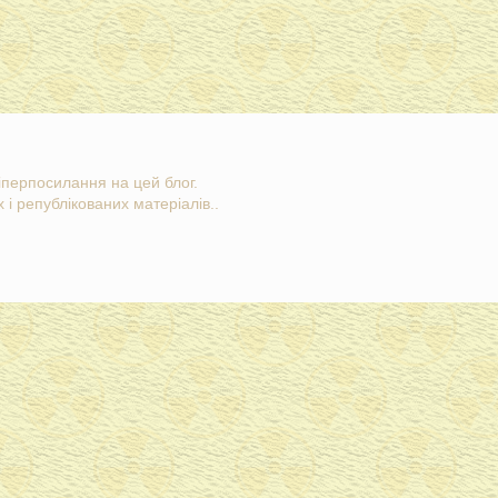
гіперпосилання на цей блог.
 і републікованих матеріалів..