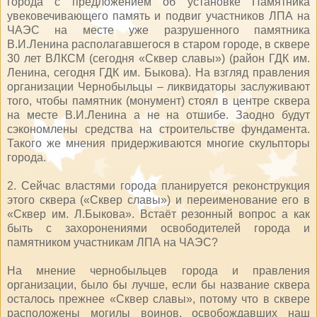
города с предложением об установке Памятника
увековечивающего память и подвиг участников ЛПА на
ЧАЭС на месте уже разрушенного памятника
В.И.Ленина располагавшегося в старом городе, в сквере
30 лет ВЛКСМ (сегодня «Сквер славы») (район ГДК им.
Ленина, сегодня ГДК им. Быкова). На взгляд правления
организации Чернобыльцы – ликвидаторы заслуживают
того, чтобы памятник (монумент) стоял в центре сквера
на месте В.И.Ленина а не на отшибе. Заодно будут
сэкономлены средства на строительстве фундамента.
Такого же мнения придерживаются многие скульпторы
города.
2. Сейчас властями города планируется реконструкция
этого сквера («Сквер славы») и переименование его в
«Сквер им. Л.Быкова». Встаёт резонный вопрос а как
быть с захоронениями освободителей города и
памятником участникам ЛПА на ЧАЭС?
На мнение чернобыльцев города и правления
организации, было бы лучше, если бы название сквера
осталось прежнее «Сквер славы», потому что в сквере
расположены могилы воинов, освобождавших наш