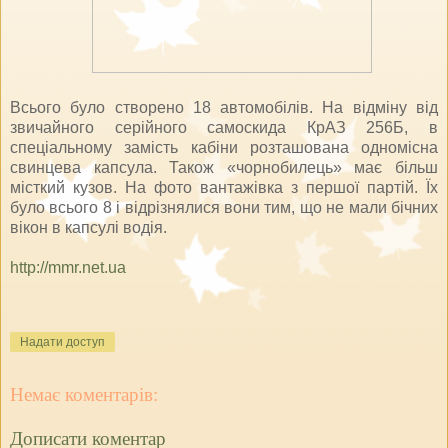
Всього було створено 18 автомобілів. На відміну від
звичайного серійного самоскида КрАЗ 256Б, в
спеціальному замість кабіни розташована одномісна
свинцева капсула. Також «чорнобилець» має більш
місткий кузов. На фото вантажівка з першої партій. Їх
було всього 8 і відрізнялися вони тим, що не мали бічних
вікон в капсулі водія.
http://mmr.net.ua
Надати доступ
Немає коментарів:
Дописати коментар