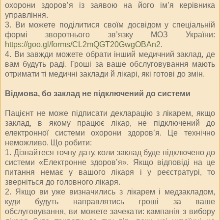
охорони здоров’я із заявою на його ім’я керівника
управління.
3. Ви можете поділитися своїм досвідом у спеціальній
формі зворотнього зв’язку МОЗ України:
https://goo.gl/forms/CL2mQGT20GwgOBAn2
.
4. Ви завжди можете обрати інший медичний заклад, де
вам будуть раді. Гроші за ваше обслуговування мають
отримати ті медичні заклади й лікарі, які готові до змін.
Відмова, бо заклад не підключений до системи
Пацієнт не може підписати декларацію з лікарем, якщо
заклад, в якому працює лікар, не підключений до
електронної системи охорони здоров’я. Це технічно
неможливо. Що робити:
1. Дізнайтеся точну дату, коли заклад буде підключено до
системи «Електронне здоров’я». Якщо відповіді на це
питання немає у вашого лікаря і у реєстратурі, то
зверніться до головного лікаря.
2. Якщо ви уже визначились з лікарем і медзакладом,
куди будуть направлятись гроші за ваше
обслуговування, ви можете зачекати: кампанія з вибору