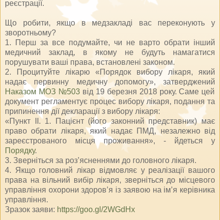
реєстрації.
Що робити, якщо в медзакладі вас переконують у
зворотньому?
1. Перш за все подумайте, чи не варто обрати інший
медичний заклад, в якому не будуть намагатися
порушувати ваші права, встановлені законом.
2. Процитуйте лікарю «Порядок вибору лікаря, який
надає первинну медичну допомогу», затверджений
Наказом МОЗ №503
від 19 березня 2018 року. Саме цей
документ регламентує процес вибору лікаря, подання та
припинення дії декларації з вибору лікаря:
«Пункт II. 1. Пацієнт (його законний представник) має
право обрати лікаря, який надає ПМД, незалежно від
зареєстрованого місця проживання», - йдеться у
Порядку
.
3. Зверніться за роз’ясненнями до головного лікаря.
4. Якщо головний лікар відмовляє у реалізації вашого
права на вільний вибір лікаря, зверніться до місцевого
управління охорони здоров’я із заявою на ім’я керівника
управління.
Зразок заяви:
https://goo.gl/2WGdHx