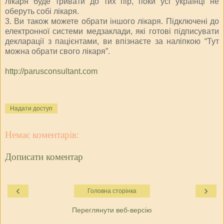
лікаря буде тривати до тих пір, поки усі українці не
оберуть собі лікаря.
3. Ви також можете обрати іншого лікаря. Підключені до
електронної системи медзаклади, які готові підписувати
декларації з пацієнтами, ви впізнаєте за наліпкою “Тут
можна обрати свого лікаря”.
http://parusconsultant.com
Надати доступ
Немає коментарів:
Дописати коментар
‹
›
Головна сторінка
Переглянути веб-версію