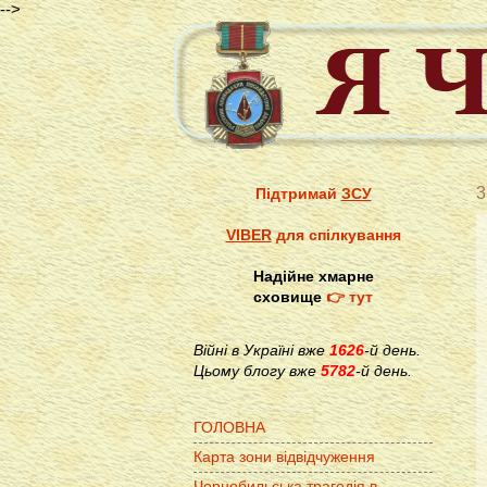
-->
3
Підтримай
ЗСУ
VIBER
для спілкування
Надійне хмарне
сховище
👉 тут
Війні в Україні вже
1626
-й день.
Цьому блогу вже
5782
-й день.
ГОЛОВНА
Карта зони відвідчуження
Чорнобильська трагедія в