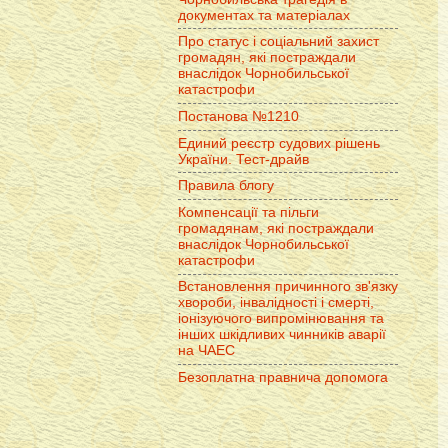
документах та матеріалах
Про статус і соціальний захист
громадян, які постраждали
внаслідок Чорнобильської
катастрофи
Постанова №1210
Единий реєстр судових рішень
України. Тест-драйв
Правила блогу
Компенсації та пільги
громадянам, які постраждали
внаслідок Чорнобильської
катастрофи
Встановлення причинного зв'язку
хвороби, інвалідності і смерті,
іонізуючого випромінювання та
інших шкідливих чинників аварії
на ЧАЕС
Безоплатна правнича допомога