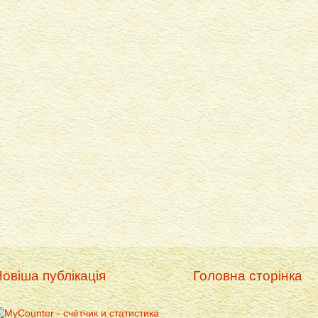
овіша публікація
Головна сторінка