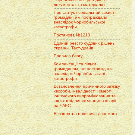
документах та матеріалах
Про статус і соціальний захист
громадян, які постраждали
внаслідок Чорнобильської
катастрофи
Постанова №1210
Единий реєстр судових рішень
України. Тест-драйв
Правила блогу
Компенсації та пільги
громадянам, які постраждали
внаслідок Чорнобильської
катастрофи
Встановлення причинного зв'язку
хвороби, інвалідності і смерті,
іонізуючого випромінювання та
інших шкідливих чинників аварії
на ЧАЕС
Безоплатна правнича допомога