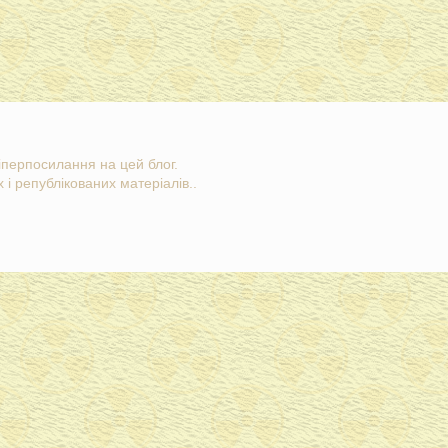
гіперпосилання на цей блог.
 і републікованих матеріалів..