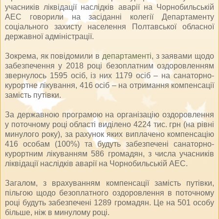
учасників ліквідації наслідків аварії на Чорнобильській
АЕС говорили на засіданні колегії Департаменту
соціального захисту населення Полтавської обласної
державної адміністрації.
Зокрема, як повідомили в
департаменті,
з заявами щодо
забезпечення у 2018 році безоплатним оздоровленням
звернулось 1595 осіб, із них 1179 осіб – на санаторно-
курортне лікування, 416 осіб – на отримання компенсації
замість путівки.
За державною програмою на організацію оздоровлення
у поточному році області виділено 4224 тис. грн (на рівні
минулого року), за рахунок яких виплачено компенсацію
416 особам (100%) та будуть забезпечені санаторно-
курортним лікуванням 586 громадян, з числа учасників
ліквідації наслідків аварії на Чорнобильській АЕС.
Загалом, з врахуванням компенсації замість путівки,
пільгою щодо безоплатного оздоровлення в поточному
році будуть забезпечені 1289 громадян. Це на 501 особу
більше, ніж в минулому році.