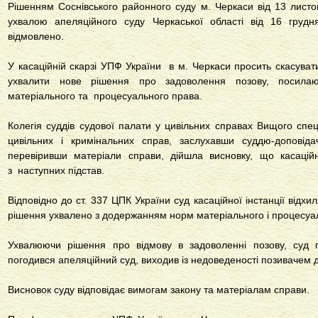
Рішенням Соснівського районного суду м. Черкаси від 13 лист
ухвалою апеляційного суду Черкаської області від 16 грудн
відмовлено.
У касаційній скарзі УПФ України в м. Черкаси просить скасувати
ухвалити нове рішення про задоволення позову, посил
матеріального та процесуального права.
Колегія суддів судової палати у цивільних справах Вищого спец
цивільних і кримінальних справ, заслухавши суддю-доповід
перевіривши матеріали справи, дійшла висновку, що касацій
з наступних підстав.
Відповідно до
ст. 337 ЦПК України
суд касаційної інстанції відхи
рішення ухвалено з додержанням норм матеріального і процесуа
Ухвалюючи рішення про відмову в задоволенні позову, суд п
погодився апеляційний суд, виходив із недоведеності позивачем 
Висновок суду відповідає вимогам закону та матеріалам справи.