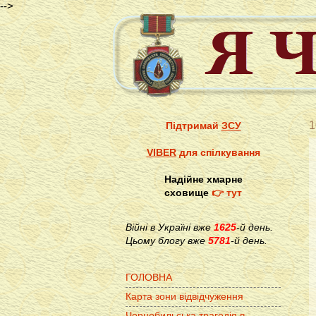
-->
1
Підтримай
ЗСУ
VIBER
для спілкування
Надійне хмарне
сховище
👉 тут
Війні в Україні вже
1625
-й день.
Цьому блогу вже
5781
-й день.
ГОЛОВНА
Карта зони відвідчуження
Чорнобильська трагедія в