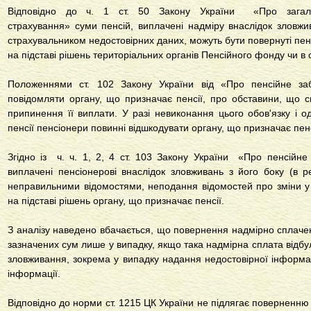
Відповідно до ч. 1
ст. 50 Закону України «Про загаль
страхування»
суми пенсій, виплачені надміру внаслідок зловжи
страхувальником недостовірних даних, можуть бути повернуті пе
на підставі рішень територіальних органів Пенсійного фонду чи в
Положеннями
ст. 102 Закону України від «Про пенсійне за
повідомляти органу, що призначає пенсії, про обставини, що с
припинення її виплати. У разі невиконання цього обов'язку і о
пенсії пенсіонери повинні відшкодувати органу, що призначає пенс
Згідно із ч. ч. 1, 2, 4
ст. 103 Закону України «Про пенсійне
виплачені пенсіонерові внаслідок зловживань з його боку (в р
неправильними відомостями, неподання відомостей про зміни у с
на підставі рішень органу, що призначає пенсії.
З аналізу наведено вбачається, що повернення надмірно сплаче
зазначених сум лише у випадку, якщо така надмірна сплата відбул
зловживання, зокрема у випадку надання недостовірної інформац
інформації.
Відповідно до норми
ст. 1215 ЦК України
не підлягає поверненню б