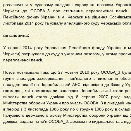
розглянувши у судовому засіданні справу за позовом Управл
Черкаси до ОСОБА_3 про стягнення переплаченої пенсії з
Пенсійного фонду України в м. Черкаси на рішення Соснівсько
листопада 2014 року та ухвалу апеляційного суду Черкаської облас
встановила:
У серпні 2014 року Управління Пенсійного фонду України в
м
Черкаси) звернулося до суду з указаним позовом, у якому проси
переплаченої пенсії.
Позов мотивовано тим, що 27 жовтня 2010 року ОСОБА_3 була п
групи внаслідок захворювання, пов'язаного з виконання обов'яз
наслідків аварії на Чорнобильській АЕС, відповідно до
Закону Укр
громадян, які постраждали внаслідок Чорнобильської катастр
виплати пенсії стала довідка від 8 серпня 2007 року, ви
Міністерства оборони України про участь ОСОБА_3 в ліквідації на
в період з 3 листопада 1986 року по 8 грудня 1986 року в складі
Галузевого державного архіву Міністерства оборони України від 
довідка, видана на ім'я ОСОБА_3, архівом не видавалась та є пі