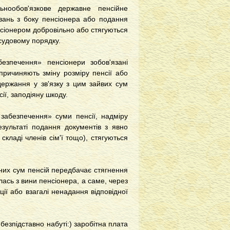
нообов'язкове державне пенсійне
вань з боку пенсіонера або подання
нсіонером добровільно або стягуються
 судовому порядку.
безпечення»
пенсіонери зобов'язані
причиняють зміну розміру пенсії або
держання у зв'язку з цим зайвих сум
ії, заподіяну шкоду.
 забезпечення»
суми пенсії, надміру
езультаті подання документів з явно
кладі членів сім'ї тощо), стягуються
них сум пенсій передбачає стягнення
ась з вини пенсіонера, а саме, через
ії або взагалі ненадання відповідної
езпідставно набуті:) заробітна плата