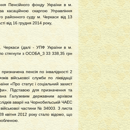
іння Пенсійного фонду України в м.
а касаційною скаргою Управління
го районного суду м. Черкаси від 13
ті від 16 грудня 2014 року,
. Черкаси (далі - УПФ України в м.
ло стягнути з ОСОБА_3 33 338,35 грн
ризначена пенсія по інвалідності 2
ків військової служби по ліквідації
аїни «Про статус і соціальний захист
офи»
. Підставою для призначення та
дана Галузевим державним архівом
слідків аварії на Чорнобильській ЧАЕС
 військової частини № 34003. З листа
28 квітня 2012 року стало відомо, що
дробленою.