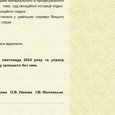
орми матеріального й процесуального
 тому суд касаційної інстанції згідно
аційної скарги.
ї палати у цивільних справах Вищого
х справ
аси відхилити.
3 листопада 2014 року та ухвалу
у залишити без змін.
ідова
О.В. Умнова
І.М. Фаловська