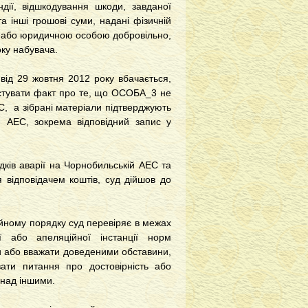
ндії, відшкодування шкоди, завданої
 інші грошові суми, надані фізичній
ою або юридичною особою добровільно,
оку набувача.
 від 29 жовтня 2012 року вбачається,
остувати факт про те, що ОСОБА_3 не
ЕС, а зібрані матеріали підтверджують
ій АЕС, зокрема відповідний запис у
ків аварії на Чорнобильській АЕС та
відповідачем коштів, суд дійшов до
ійному порядку суд перевіряє в межах
ї або апеляційної інстанції норм
и або вважати доведеними обставини,
вати питання про достовірність або
 над іншими.