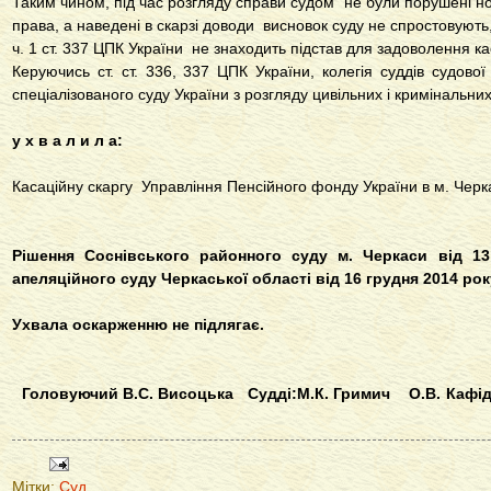
Таким чином, під час розгляду справи судом не були порушені н
права, а наведені в скарзі доводи висновок суду не спростовують,
ч. 1
ст. 337 ЦПК України
не знаходить підстав для задоволення кас
Керуючись ст. ст.
336
,
337 ЦПК України
, колегія суддів судово
спеціалізованого суду України з розгляду цивільних і кримінальни
у х в а л и л а:
Касаційну скаргу Управління Пенсійного фонду України в м. Черк
Рішення Соснівського районного суду м. Черкаси від 1
апеляційного суду Черкаської області від 16 грудня 2014 рок
Ухвала оскарженню не підлягає.
Головуючий В.С. Висоцька
Судді:М.К. Гримич
О.В. Каф
Мітки:
Суд