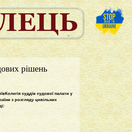
дових рішень
їв
Колегія суддів судової палати у
раїни з розгляду цивільних
ді: