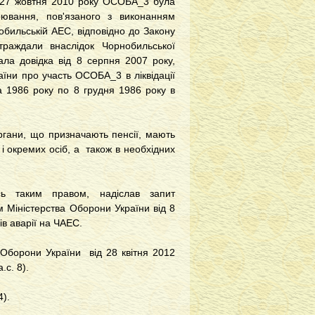
27 жовтня 2010 року ОСОБА_3 була
рювання, пов'язаного з виконанням
рнобильській АЕС, відповідно до
Закону
траждали внаслідок Чорнобильської
ала довідка від 8 серпня 2007 року,
їни про участь ОСОБА_3 в ліквідації
а 1986 року по 8 грудня 1986 року в
гани, що призначають пенсії, мають
 і окремих осіб, а також в необхідних
сь таким правом, надіслав запит
 Міністерства Оборони України від 8
ів аварії на ЧАЕС.
 Оборони України від 28 квітня 2012
с. 8).
4).