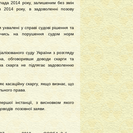
опада 2014 року, залишеним без змін
я 2014 року, в задоволенні позову
 ухвалені у справі судові рішення та
аючись на порушення судом норм
іалізованого суду України з розгляду
ача, обговоривши доводи скарги та
на скарга не підлягає задоволенню
ляє касаційну скаргу, якщо визнає, що
льного права.
ершої інстанції, з висновком якого
доводів позовної заяви.