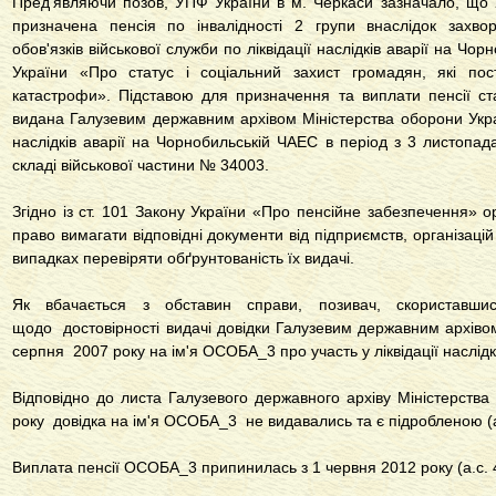
Пред'являючи позов, УПФ України в м. Черкаси зазначало, що
призначена пенсія по інвалідності 2 групи внаслідок захво
обов'язків військової служби по ліквідації наслідків аварії на Чо
України «Про статус і соціальний захист громадян, які пос
катастрофи»
. Підставою для призначення та виплати пенсії ст
видана Галузевим державним архівом Міністерства оборони Укра
наслідків аварії на Чорнобильській ЧАЕС в період з 3 листопад
складі військової частини № 34003.
Згідно із
ст. 101 Закону України «Про пенсійне забезпечення»
ор
право вимагати відповідні документи від підприємств, організацій
випадках перевіряти обґрунтованість їх видачі.
Як вбачається з обставин справи, позивач, скориставши
щодо достовірності видачі довідки Галузевим державним архівом
серпня 2007 року на ім'я ОСОБА_3 про участь у ліквідації наслідк
Відповідно до листа Галузевого державного архіву Міністерства
року довідка на ім'я ОСОБА_3 не видавались та є підробленою (а.
Виплата пенсії ОСОБА_3 припинилась з 1 червня 2012 року (а.с. 