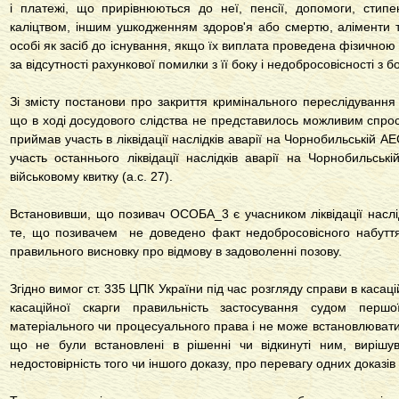
і платежі, що прирівнюються до неї, пенсії, допомоги, стипе
каліцтвом, іншим ушкодженням здоров'я або смертю, аліменти та
особі як засіб до існування, якщо їх виплата проведена фізичн
за відсутності рахункової помилки з її боку і недобросовісності з б
Зі змісту постанови про закриття кримінального переслідування
що в ході досудового слідства не представилось можливим спр
приймав участь в ліквідації наслідків аварії на Чорнобильській А
участь останнього ліквідації наслідків аварії на Чорнобильськ
військовому квитку (а.с. 27).
Встановивши, що позивач ОСОБА_3 є учасником ліквідації наслід
те, що позивачем не доведено факт недобросовісного набуття 
правильного висновку про відмову в задоволенні позову.
Згідно вимог
ст. 335 ЦПК України
під час розгляду справи в касац
касаційної скарги правильність застосування судом першо
матеріального чи процесуального права і не може встановлюват
що не були встановлені в рішенні чи відкинуті ним, вирішу
недостовірність того чи іншого доказу, про перевагу одних доказів