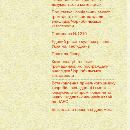
документах та матеріалах
Про статус і соціальний захист
громадян, які постраждали
внаслідок Чорнобильської
катастрофи
Постанова №1210
Единий реєстр судових рішень
України. Тест-драйв
Правила блогу
Компенсації та пільги
громадянам, які постраждали
внаслідок Чорнобильської
катастрофи
Встановлення причинного зв'язку
хвороби, інвалідності і смерті,
іонізуючого випромінювання та
інших шкідливих чинників аварії
на ЧАЕС
Безоплатна правнича допомога