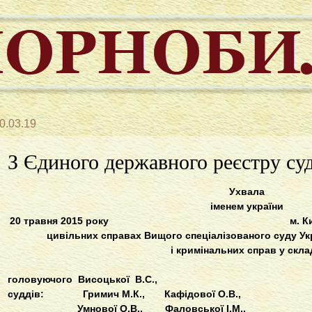
0.03.19
З Єдиного державного реєстру су
Ухвала
іменем україни
20 травня 2015 року м. Ки
цивільних справах Вищого спеціалізованого суду Ук
і кримінальних справ у скла
головуючого Висоцької В.С.,
суддів: Гримич М.К., Кафідової О.В.,
Умнової О.В., Фаловської І.М.,