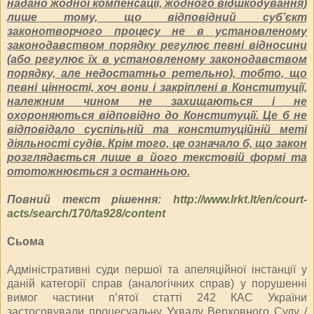
надано жодної компенсації, жодного відшкодування)
лише тому, що відповідний суб’єкт
законотворчого процесу не в установленому
законодавством порядку регулює певні відносини
(або регулює їх в установленому законодавством
порядку, але недостатньо ретельно), тобто, що
певні цінності, хоч вони і закріплені в Конституції,
належним чином не захищаються і не
охороняються відповідно до Конституції. Це б не
відповідало суспільній та конституційній меті
діяльності судів. Крім того, це означало б, що закон
розглядається лише в його текстовій формі та
ототожнюється з останньою.
Повний текст рішення:
http://www.lrkt.lt/en/court-
acts/search/170/ta928/content
Сьома
Адміністративні суди першої та апеляційної інстанції у
даній категорії справ (аналогічних справ) у порушенні
вимог частини п’ятої статті 242 КАС України
застосовували процесуальну Ухвалу Верховного Суду /