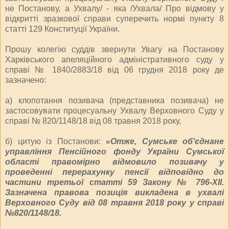
не Постанову, а Ухвалу/ - яка /Ухвала/ Про відмову у
відкритті зразкової справи суперечить нормі пункту 8
статті 129 Конституції України.
Прошу колегію суддів звернути Увагу на Постанову
Харківського апеляційного адміністративного суду у
справі № 1840/2883/18 від 06 грудня 2018 року де
зазначено:
а) клопотання позивача (представника позивача) не
застосовувати процесуальну Ухвалу Верховного Суду у
справі № 820/1148/18 від 08 травня 2018 року,
б) цитую із Постанови:
«Отже, Сумське об'єднане
управління Пенсійного фонду України Сумської
області правомірно відмовило позивачу у
проведенні перерахунку пенсії відповідно до
частини третьої статті 59 Закону № 796-XII.
Зазначена правова позиція викладена в ухвалі
Верховного Суду від 08 травня 2018 року у справі
№820/1148/18.