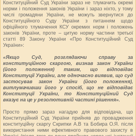
Конституційний Суд України зараз не тлумачить окремі
норми і положення законів України і зараз ніхто, у тому
числі громадяни України, не можуть звернутися до
Конституційного Суду України з питанням щодо
офіційного тлумачення КСУ окремих норм і положень
законів України, проте – цитую норму частини третьої
статті 89 Закону України «Про Конституційний Суд
України»:
«Якщо Суд, розглядаючи справу за
конституційною скаргою, визнав закон України
(його положення) таким, що відповідає
Конституції України, але одночасно виявив, що суд
застосував закон України (його положення),
витлумачивши його у спосіб, що не відповідає
Конституції України, то Конституційний Суд
вказує на це у резолютивній частині рішення».
Просто прямо зараз нагадую для відповідача, що
Конституційний Суд України прийняв до провадження
конституційну скаргу Скрипки А.В та Бобира О.Я. після
використання ними ефективного правового захисту в