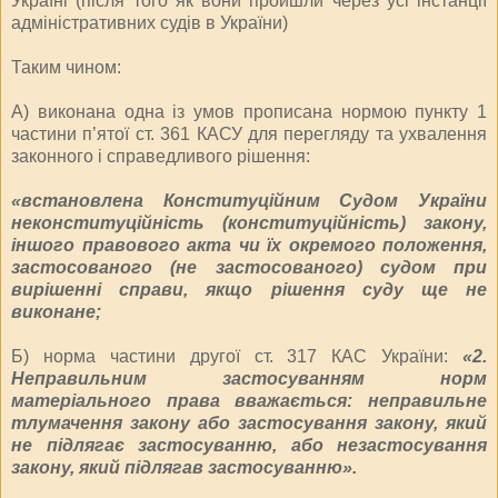
Україні (після того як вони пройшли через усі інстанції
адміністративних судів в України)
Таким чином:
А) виконана одна із умов прописана нормою пункту 1
частини п’ятої ст. 361 КАСУ для перегляду та ухвалення
законного і справедливого рішення:
«встановлена Конституційним Судом України
неконституційність (конституційність) закону,
іншого правового акта чи їх окремого положення,
застосованого (не застосованого) судом при
вирішенні справи, якщо рішення суду ще не
виконане;
Б) норма частини другої ст. 317 КАС України:
«2.
Неправильним застосуванням норм
матеріального права вважається: неправильне
тлумачення закону або застосування закону, який
не підлягає застосуванню, або незастосування
закону, який підлягав застосуванню».