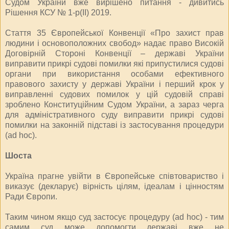
Судом України вже вирішено питання - дивитись
Рішення КСУ № 1-р(ІІ) 2019.
Стаття 35 Європейської Конвенції «Про захист прав
людини і основоположних свобод» надає право Високій
Договірній Стороні Конвенції – державі України
виправити прикрі судові помилки які припустилися судові
органи при використання особами ефективного
правового захисту у державі України і перший крок у
виправленні судових помилок у цій судовій справі
зроблено Конституційним Судом України, а зараз черга
для адміністративного суду виправити прикрі судові
помилки на законній підставі із застосування процедури
(ad hoc).
Шоста
Україна прагне увійти в Європейське співтовариство і
виказує (декларує) вірність цілям, ідеалам і цінностям
Ради Європи.
Таким чином якщо суд застосує процедуру (ad hoc) - тим
самим суд може допомогти державі вже не