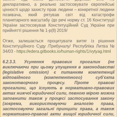
декларативно, а реально застосовувати європейські
цінності щодо захисту прав людини – конкретної людини
позивача, який рятував світ від катастрофи
планетарного масштабу /до речі норму ст. 16 Конституції
України застосовував Конституційний Суд України при
прийнятті рішення № 1-р(ІІ) 2019/
Отже, залишається процитувати витяг із рішення
Конституційного Суду /Трибуналу/ Республіка Литва №
34/03 -
https://edera.gitbooks.io/human-rights/1/vytyag.html
6.2.3.3. Усунення правових прогалин (не
виключаючи при цьому упущення в законодавстві
(legislative omission) є питанням компетенції
відповідного (компетентного) суб’єкта
законотворчого процесу. Проте правові
прогалини, що існують в нормативно-правових
актах нижчої юридичної сили, певною мірою можна
заповнити також у процесі застосування закону
(зокрема, використовуючи аналогію права,
застосовуючи загальні принципи права, а також
нормативно-правові акти вищої юридичної сили,