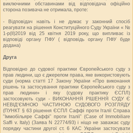
виключними обставинами від відповідача офіційно
сторона позивача не отримала, проте:
- Відповідач навіть і не думає у законний спосіб
реагувати на рішення Конституційного Суду України « №
1-р(ІІ)2019 від 25 квітня 2019 року, що випливає із
відповіді органу ПФУ ( відповідь органу ПФУ буде
додана)
Друга
Відповідно до судової практики Європейського суду з
прав людини, що є джерелом права, яке використовують
суди (норма статті 17 Закону України «Про виконання
рішень та застосування практики Європейського суду з
прав людини» і яку (судову практику ЄСПЛ)
застосовують суди - ВИКОНАННЯ РІШЕННЯ СУДУ Є
НЕВІД’ЄМНОЮ ЧАСТИНОЮ СУДОВОГО РОЗГЛЯДУ
(ПУНКТ § 63 рішення ЄСПЛ Саффі проти Італії Справа
"Іммобільяре Саффі" проти Італії" (Case of Immobiliare
Saffi v. Italy) (Заява N 22774/93) і ніщо не заважає суду
порядку частини другої ст. 6 КАС України застосувати