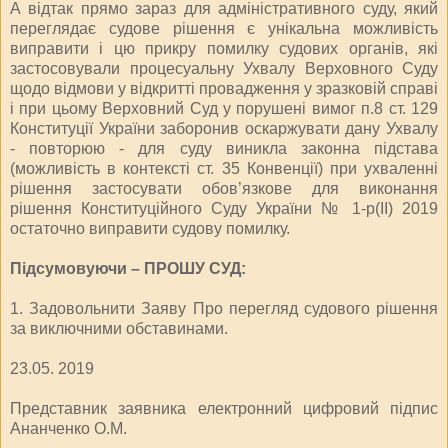
А відтак прямо зараз для адміністративного суду, який
переглядає судове рішення є унікальна можливість
виправити і цю прикру помилку судових органів, які
застосовували процесуальну Ухвалу Верховного Суду
щодо відмови у відкритті провадження у зразковій справі
і при цьому Верховний Суд у порушені вимог п.8 ст. 129
Конституції України заборонив оскаржувати дану Ухвалу
- повторюю - для суду виникла законна підстава
(можливість в контексті ст. 35 Конвенції) при ухваленні
рішення застосувати обов’язкове для виконання
рішення Конституційного Суду України № 1-р(ІІ) 2019
остаточно виправити судову помилку.
Підсумовуючи – ПРОШУ СУД:
1. Задовольнити Заяву Про перегляд судового рішення
за виключними обставинами.
23.05. 2019
Представник заявника електронний цифровий підпис
Ананченко О.М.