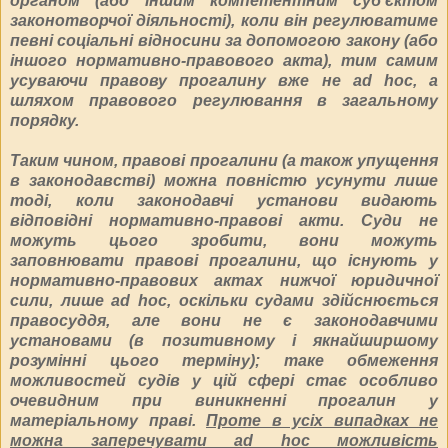
органом (або іншим компетентним суб’єктом
законотворчої діяльності), коли він регулюватиме
певні соціальні відносини за допомогою закону (або
іншого нормативно-правового акта), тим самим
усуваючи правову прогалину вже не ad hoc, а
шляхом правового регулювання в загальному
порядку.
Таким чином, правові прогалини (а також упущення
в законодавстві) можна повністю усунути лише
тоді, коли законодавчі установи видають
відповідні нормативно-правові акти. Суди не
можуть цього зробити, вони можуть
заповнювати правові прогалини, що існують у
нормативно-правових актах нижчої юридичної
сили, лише ad hoc, оскільки судами здійснюється
правосуддя, але вони не є законодавчими
установами (в позитивному і якнайширшому
розумінні цього терміну); таке обмеження
можливостей судів у цій сфері стає особливо
очевидним при виникненні прогалин у
матеріальному праві.
Проте в усіх випадках не
можна заперечувати ad hoc можливість