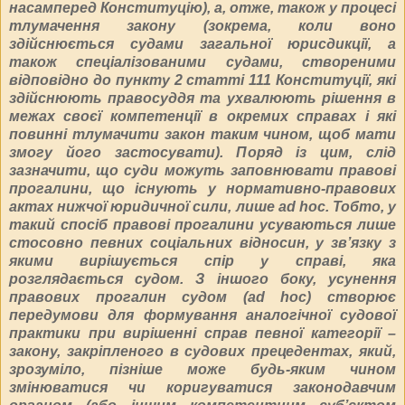
насамперед Конституцію), а, отже, також у процесі
тлумачення закону (зокрема, коли воно
здійснюється судами загальної юрисдикції, а
також спеціалізованими судами, створеними
відповідно до пункту 2 статті 111 Конституції, які
здійснюють правосуддя та ухвалюють рішення в
межах своєї компетенції в окремих справах і які
повинні тлумачити закон таким чином, щоб мати
змогу його застосувати). Поряд із цим, слід
зазначити, що суди можуть заповнювати правові
прогалини, що існують у нормативно-правових
актах нижчої юридичної сили, лише ad hoc. Тобто, у
такий спосіб правові прогалини усуваються лише
стосовно певних соціальних відносин, у зв’язку з
якими вирішується спір у справі, яка
розглядається судом. З іншого боку, усунення
правових прогалин судом (ad hoc) створює
передумови для формування аналогічної судової
практики при вирішенні справ певної категорії –
закону, закріпленого в судових прецедентах, який,
зрозуміло, пізніше може будь-яким чином
змінюватися чи коригуватися законодавчим