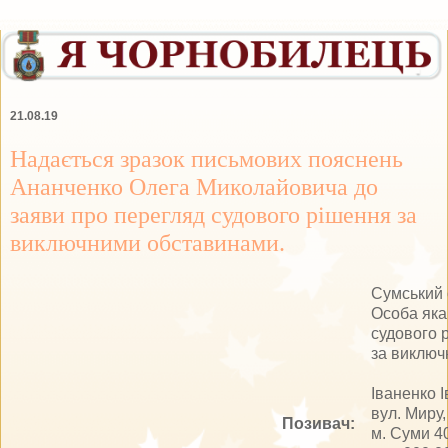
21.08.19
Надається зразок письмових пояснень
Ананченко Олега Миколайовича до
заяви про перегляд судового рішення за
виключними обставинами.
Сумський 
Особа яка
судового 
за виклю
Іваненко І
вул. Миру,
Позивач:
м. Суми 4