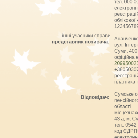
тел. 000 
електронн
реєстраці
облікової 
12345678
інші учасники справи
Ананченк
представник позивача:
вул. Інтерн
Суми, 400
офіційна 
209950023
+3805030
реєстраці
платника 
Сумське о
Відповідач:
пенсійног
області
місцезнах
43 а, м. С
тел.. 0542
код ЄДРП
електронн