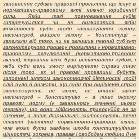
заповнення судами правової прогалини, що існує в
нормативно-правовому акті нижчої юридичної
сили. Якби такі повноваження судів
заперечувалися чи не визнавалися, якби
можливості судів щодо застосування закону,
насамперед, вищого закону – Конституції –
залежали від того, чи не залишив певний суб’єкт
законотворчого процесу прогалини у нормативно-
правовому регулюванні (нормативно-правових
актах), існування яких було встановлено судом, і
якби суди мали змогу вирішувати справи лише
після того, як ці правові прогалини будуть
заповнені шляхом законотворчої діяльності, тоді
слід було б визнати, що суди при вирішенні справ
застосовують не закон, не вищий закон
насамперед – Конституцію – а лише окрему
правову норму (у загальному значенні цього
терміну), що вони здійснюють правосуддя не за
законом, а лише формально застосовують певні
статті (частини) нормативно-правових актів,
чим може бути завдана шкода конституційним
цінностям, зокрема, правам і свободам людини (і не