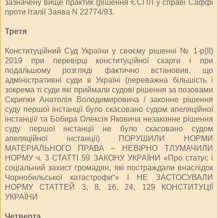
зазначену вище практик (рішення ЄСПЛ у справі Саффі
проти Італії Заява N 22774/93.
Третя
Конституційний Суд України у своєму рішенні № 1-р(ІІ)
2019 при перевірці конституційної скарги і при
подальшому розгляді фактично встановив, що
адміністративні суди в Україні (переважна більшість і
зокрема ті суди які приймали судові рішення за позовами
Скрипки Анатолія Володимировича / законне рішення
суду першої інстанції було скасовано судом апеляційної
інстанції/ та Бобира Олексія Яковича незаконне рішення
суду першої інстанції не було скасовано судом
апеляційної інстанції) ПОРУШИЛИ НОРМИ
МАТЕРІАЛЬНОГО ПРАВА – НЕВІРНО ТЛУМАЧИЛИ
НОРМУ ч. 3 СТАТТІ 59 ЗАКОНУ УКРАЇНИ «Про статус і
соціальний захист громадян, які постраждали внаслідок
Чорнобильської катастрофи“» І НЕ ЗАСТОСУВАЛИ
НОРМУ СТАТТЕЙ 3, 8, 16, 24, 129 КОНСТИТУЦІЇ
УКРАЇНИ
Четверта