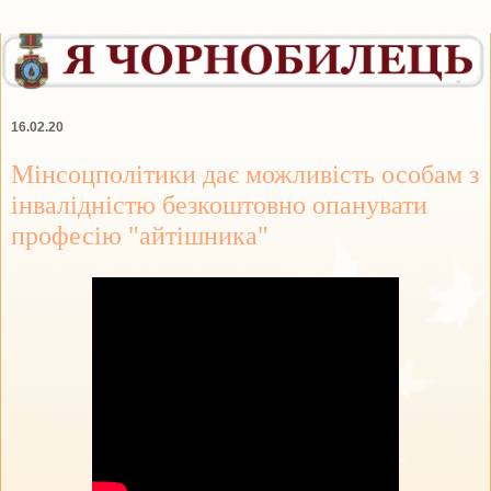
16.02.20
Мінсоцполітики дає можливість особам з
інвалідністю безкоштовно опанувати
професію "айтішника"