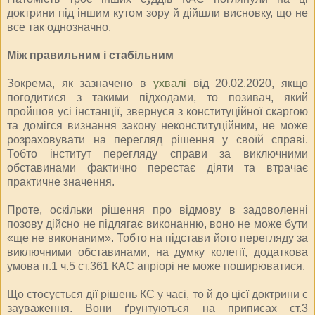
доктрини під іншим кутом зору й дійшли висновку, що не
все так однозначно.
Між правильним і стабільним
Зокрема, як зазначено в
ухвалі
від 20.02.2020, якщо
погодитися з такими підходами, то позивач, який
пройшов усі інстанції, звернуся з конституційної скаргою
та домігся визнання закону неконституційним, не може
розраховувати на перегляд рішення у своїй справі.
Тобто інститут перегляду справи за виключними
обставинами фактично перестає діяти та втрачає
практичне значення.
Проте, оскільки рішення про відмову в задоволенні
позову дійсно не підлягає виконанню, воно не може бути
«ще не виконаним». Тобто на підстави його перегляду за
виключними обставинами, на думку колегії, додаткова
умова п.1 ч.5 ст.361 КАС апріорі не може поширюватися.
Що стосується дії рішень КС у часі, то й до цієї доктрини є
зауваження. Вони ґрунтуються на приписах ст.3