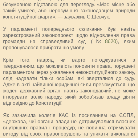
безумовною підставою для перегляду. «Має місце або
такий умисел, або нерозуміння законодавцем природи
конституційної скарги», — зауважив С.Шевчук.
У парламенті попереднього скликання був навіть
зареєстрований законопроект щодо відновлення права
громадян на справедливий суд (№
8620
), яким
пропонувалося прибрати цю умову.
Крім того, навряд чи варто погоджуватися з
твердженням, що можливість поновити права, порушені
парламентом через ухвалення неконституційного закону,
слід надавати тільки особам, які зверталися до суду.
Адже в акті найвищої юридичної сили презюмується, що
жоден державний орган, навіть законодавчий, не може
ігнорувати волю народу, який зобов’язав владу діяти
відповідно до Конституції.
Як зазначила колегія КАС із посиланням на ЄСПЛ,
«держава, чиї органи влади не дотримувалися власних
внутрішніх правил і процедур, не повинна отримувати
вигоду від своїх правопорушень та уникати виконання