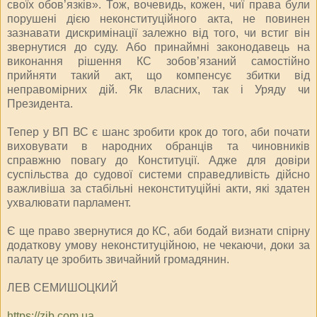
своїх обов’язків». Тож, вочевидь, кожен, чиї права були
порушені дією неконституційного акта, не повинен
зазнавати дискримінації залежно від того, чи встиг він
звернутися до суду. Або принаймні законодавець на
виконання рішення КС зобов’язаний самостійно
прийняти такий акт, що компенсує збитки від
неправомірних дій. Як власних, так і Уряду чи
Президента.
Тепер у ВП ВС є шанс зробити крок до того, аби почати
виховувати в народних обранців та чиновників
справжню повагу до Конституції. Адже для довіри
суспільства до судової системи справедливість дійсно
важливіша за стабільні неконституційні акти, які здатен
ухвалювати парламент.
Є ще право звернутися до КС, аби бодай визнати спірну
додаткову умову неконституційною, не чекаючи, доки за
палату це зробить звичайний громадянин.
ЛЕВ СЕМИШОЦКИЙ
https://zib.com.ua