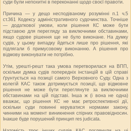
суди були непохитні в переконанні щодо своєї правоти.
Причина — у дещо несподіваному розумінні п.1 ч.5
ст.361 Кодексу адміністративного судочинства. Точніше
— додаткової умови, коли рішення КС може бути
підставою для перегляду за виключними обставинами,
якщо судове рішення ще не було виконане. На думку
судів, у цьому випадку йдеться лише про рішення, які
підлягали б примусовому виконанню. А рішення про
відмову виконувати не потрібно.
Утім, урешті-решт така умова перетворилася на ВПП,
оскільки думка судів попередніх інстанцій в цій справі
ґрунтується на позиції самого Верховного Суду. Одна з
колегій КАС також дотримується позиції, що відмовне
рішення не може бути переглянуте за виключними
обставинами на цій підставі. Інша ж (і вона не одна)
вважає, що рішення КС не має ретроспективної дії,
оскільки суди повинні керуватися нормами закону,
чинними на момент виникнення спірних правовідносин.
Інакше буде порушений принцип res judicata.
Натомість троє інших суддів КАС поглянули на ці