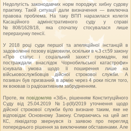
Недолугість законодавчих норм породжує хибну судову
практику. Такій ситуації дали визначення — виключна
правова проблема. На таку ВПП наразилася колегія
Касаційного адміністративного суду у справі
№808/1628/18, яка спочатку стосувалася лише
перерахунку пенсії.
У 2018 році суди першої та апеляційної інстанцій в
задоволенні позову відмовили, оскільки в ч.3 ст.59 закону
«Про статус і соціальний захист громадян, які
постраждали внаслідок Чорнобильської катастрофи»
існувала умова щодо її поширення лише на
військовослужбовців дійсної строкової служби. А
позивач був призваний в армію через 4 роки після того,
як воював із радіоактивним забрудненням.
Проте, як
повідомляв
«ЗіБ», рішенням Конституційного
Суду від 25.04.2019 №1-р(II)/2019 уточнення щодо
дійсної строкової служби було визнане таким, яке не
відповідає Основному Закону. Спираючись на цей акт
КС, ліквідатор звернувся із заявою про перегляд
попереднього рішення за виключними обставинами. Але