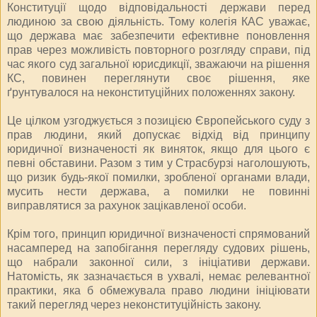
Конституції щодо відповідальності держави перед
людиною за свою діяльність. Тому колегія КАС уважає,
що держава має забезпечити ефективне поновлення
прав через можливість повторного розгляду справи, під
час якого суд загальної юрисдикції, зважаючи на рішення
КС, повинен переглянути своє рішення, яке
ґрунтувалося на неконституційних положеннях закону.
Це цілком узгоджується з позицією Європейського суду з
прав людини, який допускає відхід від принципу
юридичної визначеності як виняток, якщо для цього є
певні обставини. Разом з тим у Страсбурзі наголошують,
що ризик будь-якої помилки, зробленої органами влади,
мусить нести держава, а помилки не повинні
виправлятися за рахунок зацікавленої особи.
Крім того, принцип юридичної визначеності спрямований
насамперед на запобігання перегляду судових рішень,
що набрали законної сили, з ініціативи держави.
Натомість, як зазначається в ухвалі, немає релевантної
практики, яка б обмежувала право людини ініціювати
такий перегляд через неконституційність закону.