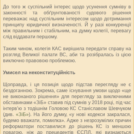
До того ж суспільний інтерес щодо усунення сумніву в
законності та обґрунтованості судового рішення
переважає над суспільним інтересом щодо дотримання
принципу юридичної визначеності. Й у разі конкуренції
між правильним і стабільним, на думку колегії, перевагу
слід віддавати першому.
Таким чином, колегія КАС вирішила передати справу на
розгляд Великої палати ВС, аби та розібралась із цією
виключно правовою проблемою.
Умисел на неконституційність
Щоправда, і ця позиція щодо підстав перегляду не є
бездоганною. Зокрема, саме існування умови щодо «ще
не виконаного рішення» для перегляду за виключними
обставинами «ЗіБ» ставив під сумнів у 2018 році, під час
інтерв’ю з тодішнім Головою КС Станіславом Шевчуком
(див.
«ЗіБ»
). На його думку, «у нові кодекси закралася,
будемо вважати, помилка». Адже з незрозумілих причин
реформатори поставилися до рішень КС із меншою
повагою, ніж до прецедентів ЄСПЛ, які визнаються