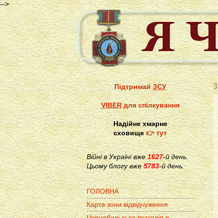
-->
3
Підтримай
ЗСУ
VIBER
для спілкування
Надійне хмарне
сховище
👉 тут
Війні в Україні вже
1627
-й день.
Цьому блогу вже
5783
-й день.
ГОЛОВНА
Карта зони відвідчуження
Чорнобильська трагедія в