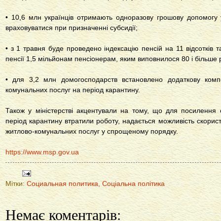
• 10,6 млн українців отримають одноразову грошову допомогу 
враховуватися при призначенні субсидії;
• з 1 травня буде проведено індексацію пенсій на 11 відсотків
пенсії 1,5 мільйонам пенсіонерам, яким виповнилося 80 і більше р
• для 3,2 млн домогосподарств встановлено додаткову комп
комунальних послуг на період карантину.
Також у міністерстві акцентували на тому, що для посилення с
період карантину втратили роботу, надається можливість скорис
житлово-комунальних послуг у спрощеному порядку.
https://www.msp.gov.ua
Мітки:
Социальная политика
,
Соціальна політика
Немає коментарів: