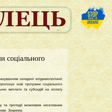
и соціального
ахуванням складної епідеміологічної
 пропонує нові програми соціального
ьних виплати та субсидій на оплату
ту та протидії можливим негативним
тиви. Зокрема: