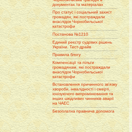
документах та матеріалах
Про статус і соціальний захист
громадян, які постраждали
внаслідок Чорнобильської
катастрофи
Постанова №1210
Единий реєстр судових рішень
України. Тест-драйв
Правила блогу
Компенсації та пільги
громадянам, які постраждали
внаслідок Чорнобильської
катастрофи
Встановлення причинного зв'язку
хвороби, інвалідності і смерті,
іонізуючого випромінювання та
інших шкідливих чинників аварії
на ЧАЕС
Безоплатна правнича допомога