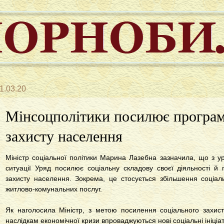
1.03.20
Мінсоцполітики посилює програм
захисту населення
Міністр соціальної політики Марина Лазебна зазначила, що з ур
ситуації Уряд посилює соціальну складову своєї діяльності й
захисту населення. Зокрема, це стосується збільшення соціал
житлово-комунальних послуг.
Як наголосила Міністр, з метою посилення соціального захис
наслідкам економічної кризи впроваджуються нові соціальні ініціа