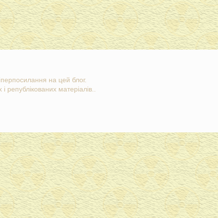
гіперпосилання на цей блог.
 і републікованих матеріалів..