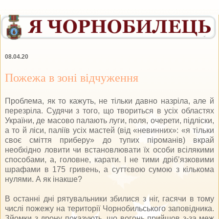
08.04.20
Пожежа в зоні відчуження
Проблема, як то кажуть, не тільки давно назріла, але й
перезріла. Судячи з того, що твориться в усіх областях
України, де масово палають луги, поля, очерети, підліски,
а то й ліси, паліїв усіх мастей (від «невинних»: «я тільки
своє сміття приберу» до тупих піроманів) вкрай
необхідно ловити чи встановлювати їх особи всілякими
способами, а, головне, карати. І не тими дріб’язковими
шрафами в 175 гривень, а суттєвою сумою з кількома
нулями. А як інакше?
В останні дні рятувальники збилися з ніг, гасячи в тому
числі пожежу на території Чорнобильського заповідника.
Зйомки з дрону показують, що вогонь прийшов з-за меж