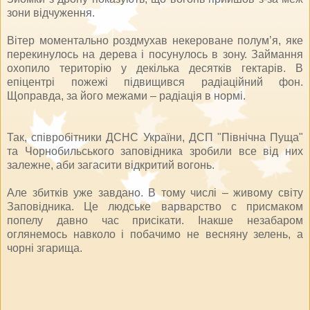
зони відчуження.
Вітер моментально роздмухав некероване полум’я, яке
перекинулось на дерева і посунулось в зону. Займання
охопило територію у декілька десятків гектарів. В
епіцентрі пожежі підвищився радіаційний фон.
Щоправда, за його межами – радіація в нормі.
Так, співробітники ДСНС України, ДСП "Північна Пуща"
та Чорнобильського заповідника зробили все від них
залежне, аби загасити відкритий вогонь.
Але збитків уже завдано. В тому числі – живому світу
Заповідника. Це людське варварство с присмаком
попелу давно час присікати. Інакше незабаром
оглянемось навколо і побачимо не весняну зелень, а
чорні згарища.