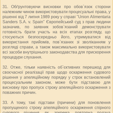
31. Обґрунтовуючи висновки про обов`язок сторони
належним чином використовувати процесуальні права, у
рішенні від 7 липня 1989 року у справі "Union Alimentaria
Sanders S.A. v. Spain" Європейський суд з прав людини
зазначив, по заявник зобов`язаний демонструвати
готовність брати участь на всіх етапах розгляду, що
стосуються безпосередньо його, утримуватися від
використання прийомів, пов`язаних зі зволіканням у
розгляді справи, а також максимально використовувати
всі засоби внутрішнього законодавства для прискорення
процедури слухання.
32. Отже, тільки наявність об`єктивних перешкод для
своєчасної реалізації прав щодо оскарження судового
рішення у апеляційному порядку у строк встановлений
процесуальним законом, може бути підставою для
висновку про пропуск строку апеляційного оскарження з
поважних причин.
33. А тому, такі підстави (причини) для поновлення
пропущеного строку апеляційного оскарження спірного
судового рішення, як, зокрема, повторна подача