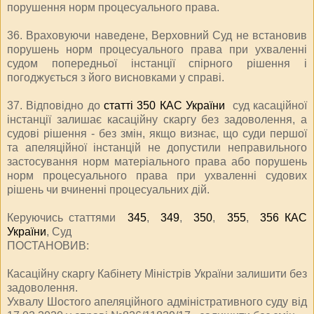
порушення норм процесуального права.
36. Враховуючи наведене, Верховний Суд не встановив
порушень норм процесуального права при ухваленні
судом попередньої інстанції спірного рішення і
погоджується з його висновками у справі.
37. Відповідно до
статті 350 КАС України
суд касаційної
інстанції залишає касаційну скаргу без задоволення, а
судові рішення - без змін, якщо визнає, що суди першої
та апеляційної інстанцій не допустили неправильного
застосування норм матеріального права або порушень
норм процесуального права при ухваленні судових
рішень чи вчиненні процесуальних дій.
Керуючись статтями
345
,
349
,
350
,
355
,
356 КАС
України
, Суд
ПОСТАНОВИВ:
Касаційну скаргу Кабінету Міністрів України залишити без
задоволення.
Ухвалу Шостого апеляційного адміністративного суду від