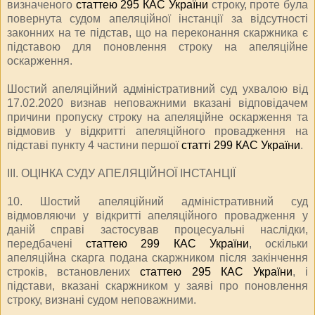
визначеного
статтею 295 КАС України
строку, проте була
повернута судом апеляційної інстанції за відсутності
законних на те підстав, що на переконання скаржника є
підставою для поновлення строку на апеляційне
оскарження.
Шостий апеляційний адміністративний суд ухвалою від
17.02.2020 визнав неповажними вказані відповідачем
причини пропуску строку на апеляційне оскарження та
відмовив у відкритті апеляційного провадження на
підставі пункту 4 частини першої
статті 299 КАС України
.
ІІІ. ОЦІНКА СУДУ АПЕЛЯЦІЙНОЇ ІНСТАНЦІЇ
10. Шостий апеляційний адміністративний суд
відмовляючи у відкритті апеляційного провадження у
даній справі застосував процесуальні наслідки,
передбачені
статтею 299 КАС України
, оскільки
апеляційна скарга подана скаржником після закінчення
строків, встановлених
статтею 295 КАС України
, і
підстави, вказані скаржником у заяві про поновлення
строку, визнані судом неповажними.