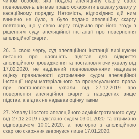
чином особою, яка подала апеляційну скаргу, своїх
повноважень, він мав право оскаржити вказану ухвалу у
касаційному порядку. Натомість, відповідних дій ним
вчинено не було, а було подано апеляційну скаргу
повторно, що у свою чергу свідчило про його згоду з
рішенням суду апеляційної інстанції про повернення
апеляційної скарги.
26. В свою чергу, суд апеляційної інстанції вирішуючи
питання про наявність підстав для відкриття
апеляційного провадження та постановляючи ухвалу від
17.02.2020, не наділений повноваженнями надавати
оцінку правильності дотримання судом апеляційної
інстанції норм матеріального та процесуального права
при постановленні ухвали від 27.12.2019 про
повернення апеляційної скарги з наведених вище
підстав, а відтак не надавав оцінку таким.
27. Ухвалу Шостого апеляційного адміністративного суду
від 27.12.2019 надіслано судом 03.01.2020 та отримано
відповідачем 10.01.2020, а повторно з апеляційною
скаргою скаржник звернувся лише 17.01.2020.