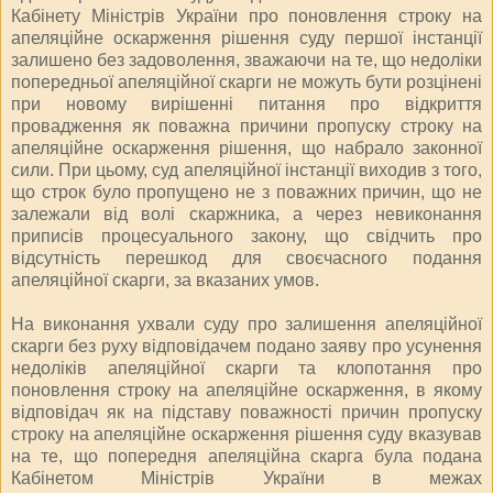
Кабінету Міністрів України про поновлення строку на
апеляційне оскарження рішення суду першої інстанції
залишено без задоволення, зважаючи на те, що недоліки
попередньої апеляційної скарги не можуть бути розцінені
при новому вирішенні питання про відкриття
провадження як поважна причини пропуску строку на
апеляційне оскарження рішення, що набрало законної
сили. При цьому, суд апеляційної інстанції виходив з того,
що строк було пропущено не з поважних причин, що не
залежали від волі скаржника, а через невиконання
приписів процесуального закону, що свідчить про
відсутність перешкод для своєчасного подання
апеляційної скарги, за вказаних умов.
На виконання ухвали суду про залишення апеляційної
скарги без руху відповідачем подано заяву про усунення
недоліків апеляційної скарги та клопотання про
поновлення строку на апеляційне оскарження, в якому
відповідач як на підставу поважності причин пропуску
строку на апеляційне оскарження рішення суду вказував
на те, що попередня апеляційна скарга була подана
Кабінетом Міністрів України в межах