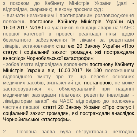
з позовом до Кабінету Міністрів України (далі -
відповідач, скаржник), в якому просили суд :
- визнати незаконним і протиправним розповсюдження
положень
постанови Кабінету Міністрів України від
16.03.2017 №180
на учасників ліквідації аварії на ЧАЕС
першої категорії в процесі реалізації пільг щодо
безплатного забезпечення їх ліками за рецептами
лікарів, встановлених
статтею 20 Закону України «Про
статус і соціальний захист громадян, які постраждали
внаслідок Чорнобильської катастрофи»
;
- зобов`язати відповідача доповнити
постанову Кабінету
Міністрів України від 16.03.2017 №180
положенням
відповідного змісту про те, що перелік основних
медичних засобів, визначений цієї
постановою
, не може
застосовуватися як обмежувальний при наданні
медичними закладами пільгових рецептів інвалідам -
ліквідаторам аварії на ЧАЕС відповідно до положень
частини першої
статті 20 Закону України «Про статус і
соціальний захист громадян, які постраждали внаслідок
Чорнобильської катастрофи»
.
2. Позовна заява була обґрунтована незгодою