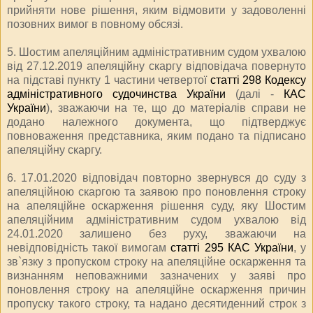
прийняти нове рішення, яким відмовити у задоволенні
позовних вимог в повному обсязі.
5. Шостим апеляційним адміністративним судом ухвалою
від 27.12.2019 апеляційну скаргу відповідача повернуто
на підставі пункту 1 частини четвертої
статті 298 Кодексу
адміністративного судочинства України
(далі -
КАС
України
), зважаючи на те, що до матеріалів справи не
додано належного документа, що підтверджує
повноваження представника, яким подано та підписано
апеляційну скаргу.
6. 17.01.2020 відповідач повторно звернувся до суду з
апеляційною скаргою та заявою про поновлення строку
на апеляційне оскарження рішення суду, яку Шостим
апеляційним адміністративним судом ухвалою від
24.01.2020 залишено без руху, зважаючи на
невідповідність такої вимогам
статті 295 КАС України
, у
зв`язку з пропуском строку на апеляційне оскарження та
визнанням неповажними зазначених у заяві про
поновлення строку на апеляційне оскарження причин
пропуску такого строку, та надано десятиденний строк з