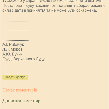
17.02.2020 у справі №826/11839/17 - залишити без змін.
Постанова суду касаційної інстанції набирає законної
сили з дати її прийняття та не може бути оскаржена.
...........................
...........................
...........................
А.І. Рибачук
Л.Л. Мороз
А.Ю. Бучик,
Судді Верховного Суду
Надати доступ
Немає коментарів:
Дописати коментар