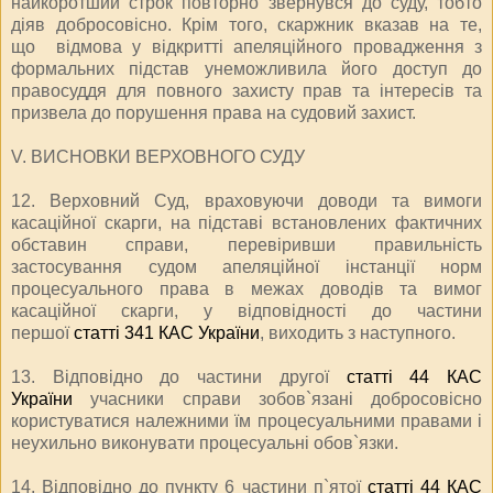
найкоротший строк повторно звернувся до суду, тобто
діяв добросовісно. Крім того, скаржник вказав на те,
що відмова у відкритті апеляційного провадження з
формальних підстав унеможливила його доступ до
правосуддя для повного захисту прав та інтересів та
призвела до порушення права на судовий захист.
V. ВИСНОВКИ ВЕРХОВНОГО СУДУ
12. Верховний Суд, враховуючи доводи та вимоги
касаційної скарги, на підставі встановлених фактичних
обставин справи, перевіривши правильність
застосування судом апеляційної інстанції норм
процесуального права в межах доводів та вимог
касаційної скарги, у відповідності до частини
першої
статті 341 КАС України
, виходить з наступного.
13. Відповідно до частини другої
статті 44 КАС
України
учасники справи зобов`язані добросовісно
користуватися належними їм процесуальними правами і
неухильно виконувати процесуальні обов`язки.
14. Відповідно до пункту 6 частини п`ятої
статті 44 КАС