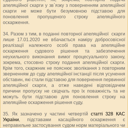
апеляційної скарги у зв`язку з поверненням апеляційної
скарги не може бути безумовною підставою для
поновлення пропущеного строку апеляційного
оскарження.
34. Разом з тим, в поданні повторної апеляційної скарги
лише 17.01.2020 не вбачається наміру добросовісної
реалізації належного особі права на апеляційне
оскарження судового рішення та забезпечення
неухильного виконання вимог процесуального закону,
зокрема, стосовно строку подання апеляційної скарги.
Крім того, скаржник не пояснює зволікання з повторним
зверненням до суду апеляційної інстанції після усунення
обставин, які стали підставою для повернення первинної
апеляційної скарги, а отже наведені відповідачем
причини пропуску не свідчать про їх поважність та не
можуть бути підставою для поновлення строку на
апеляційне оскарження рішення суду.
35. Як зазначено у частині четвертій
статті 328 КАС
України
, підставами касаційного оскарження є
неправильне застосування судом норм матеріального чи