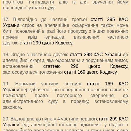
протягом п`ятнадцяти днів із дня вручення йому
відповідної ухвали суду.
17. Відповідно до частини третьої
статті 295 КАС
України
строк на апеляційне оскарження також може
бути поновлений в разі його пропуску з інших поважних
причин, крім випадків, визначених частиною
другою
статті 299 цього Кодексу
.
18. Згідно з частиною другою
статті 298 КАС України
до
апеляційної скарги, яка оформлена з порушенням вимог,
встановлених
статтею 296 цього Кодексу
,
застосовуються положення
статті 169 цього Кодексу
.
19. Нормами частини восьмої
статті 169 КАС
України
передбачено, що повернення позовної заяви не
позбавляє права повторного звернення до
адміністративного суду в порядку, встановленому
законом.
20. Відповідно до пункту 4 частини першої
статті 299 КАС
України
суд апеляційної інстанції відмовляє у відкритті
апеляційного провадження у справі, у тому числі, якщо