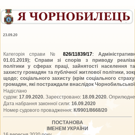
23.09.20
Категорія справи №
826/11839/17
: Адміністратив
01.01.2019); Справи зі спорів з приводу реаліза
політики у сферах праці, зайнятості населення т
захисту громадян та публічної житлової політики, зок
щодо; соціального захисту (крім соціального страхув
громадян, які постраждали внаслідок Чорнобильської
Надіслано
судом:
17.09.2020.
Зареєстровано:
18.09.2020.
Оприлюдне
Дата набрання законної сили:
16.09.2020
Номер судового провадження:
К/9901/8668/20
ПОСТАНОВА
ІМЕНЕМ УКРАЇНИ
16 вересня 2020 року