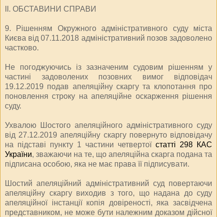
ІІ. ОБСТАВИНИ СПРАВИ
9. Рішенням Окружного адміністративного суду міста
Києва від 07.11.2018 адміністративний позов задоволено
частково.
Не погоджуючись із зазначеним судовим рішенням у
частині задоволених позовних вимог відповідач
19.12.2019 подав апеляційну скаргу та клопотання про
поновлення строку на апеляційне оскарження рішення
суду.
Ухвалою Шостого апеляційного адміністративного суду
від 27.12.2019 апеляційну скаргу повернуто відповідачу
на підставі пункту 1 частини четвертої
статті 298 КАС
України
, зважаючи на те, що апеляційна скарга подана та
підписана особою, яка не має права її підписувати.
Шостий апеляційний адміністративний суд повертаючи
апеляційну скаргу виходив з того, що надана до суду
апеляційної інстанції копія довіреності, яка засвідчена
представником, не може бути належним доказом дійсної