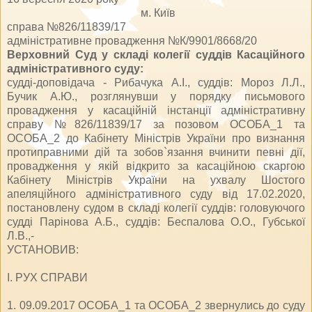
м. Київ
справа №826/11839/17
адміністративне провадження №К/9901/8668/20
Верховний Суд у складі колегії суддів Касаційного
адміністративного суду:
судді-доповідача - Рибачука А.І.,
суддів: Мороз Л.Л.,
Бучик А.Ю.,
розглянувши у порядку письмового
провадження у касаційній інстанції адміністративну
справу №826/11839/17
за позовом ОСОБА_1 та
ОСОБА_2 до Кабінету Міністрів України про визнання
протиправними дій та зобов`язання вчинити певні дії,
провадження у якій відкрито
за касаційною скаргою
Кабінету Міністрів України
на ухвалу Шостого
апеляційного адміністративного суду від 17.02.2020,
постановлену судом в складі колегії суддів: головуючого
судді Парінова А.Б., суддів: Беспалова О.О., Губської
Л.В.,-
УСТАНОВИВ:
І. РУХ СПРАВИ
1. 09.09.2017 ОСОБА_1 та ОСОБА_2 звернулись до суду