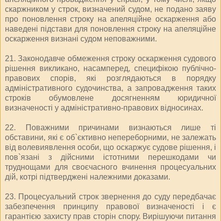
скаржником у строк, визначений судом, не подано заяву
про поновлення строку на апеляційне оскарження або
наведені підстави для поновлення строку на апеляційне
оскарження визнані судом неповажними.
21. Законодавче обмеження строку оскарження судового
рішення викликано, насамперед, специфікою публічно-
правових спорів, які розглядаються в порядку
адміністративного судочинства, а запровадження таких
строків обумовлене досягненням юридичної
визначеності у адміністративно-правових відносинах.
22. Поважними причинами визнаються лише ті
обставини, які є об`єктивно непереборними, не залежать
від волевиявлення особи, що оскаржує судове рішення, і
пов`язані з дійсними істотними перешкодами чи
труднощами для своєчасного вчинення процесуальних
дій, котрі підтверджені належними доказами.
23. Процесуальний строк звернення до суду передбачає
забезпечення принципу правової визначеності і є
гарантією захисту прав сторін спору. Вирішуючи питання