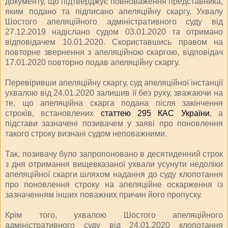
документу, що підтверджує повноваження представника,
яким подано та підписано апеляційну скаргу. Ухвалу
Шостого апеляційного адміністративного суду від
27.12.2019 надіслано судом 03.01.2020 та отримано
відповідачем 10.01.2020. Скориставшись правом на
повторне звернення з апеляційною скаргою, відповідач
17.01.2020 повторно подав апеляційну скаргу.
Перевіривши апеляційну скаргу, суд апеляційної інстанції
ухвалою від 24.01.2020 залишив її без руху, зважаючи на
те, що апеляційна скарга подана після закінчення
строків, встановлених
статтею 295 КАС України
, а
підстави зазначені позивачем у заяві про поновлення
такого строку визнані судом неповажними.
Так, позивачу було запропоновано в десятиденний строк
з дня отримання вищевказаної ухвали усунути недоліки
апеляційної скарги шляхом надання до суду клопотання
про поновлення строку на апеляційне оскарження із
зазначенням інших поважних причин його пропуску.
Крім того, ухвалою Шостого апеляційного
адміністративного суду від 24.01.2020 клопотання