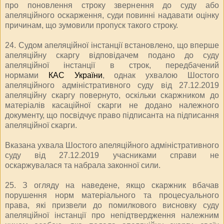
про поновлення строку звернення до суду або
апеляційного оскарження, суди повинні надавати оцінку
причинам, що зумовили пропуск такого строку.
24. Судом апеляційної інстанції встановлено, що вперше
апеляційну скаргу відповідачем подано до суду
апеляційної інстанції в строк, передбачений
нормами
КАС України
, однак ухвалою Шостого
апеляційного адміністративного суду від 27.12.2019
апеляційну скаргу повернуто, оскільки скаржником до
матеріалів касаційної скарги не додано належного
документу, що посвідчує право підписанта на підписання
апеляційної скарги.
Вказана ухвала Шостого апеляційного адміністративного
суду від 27.12.2019 учасниками справи не
оскаржувалася та набрала законної сили.
25. З огляду на наведене, якщо скаржник вбачав
порушення норм матеріального та процесуального
права, які призвели до помилкового висновку суду
апеляційної інстанції про непідтвердження належним