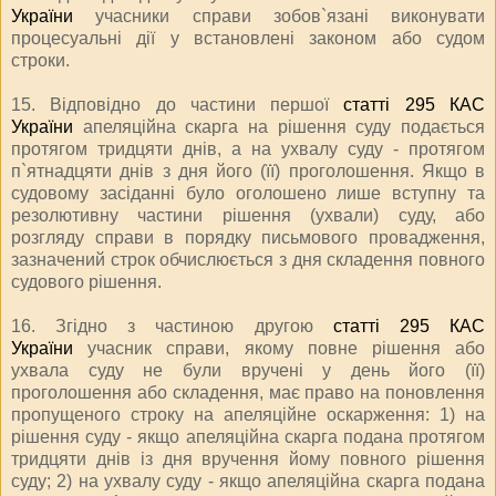
України
учасники справи зобов`язані виконувати
процесуальні дії у встановлені законом або судом
строки.
15. Відповідно до частини першої
статті 295 КАС
України
апеляційна скарга на рішення суду подається
протягом тридцяти днів, а на ухвалу суду - протягом
п`ятнадцяти днів з дня його (її) проголошення. Якщо в
судовому засіданні було оголошено лише вступну та
резолютивну частини рішення (ухвали) суду, або
розгляду справи в порядку письмового провадження,
зазначений строк обчислюється з дня складення повного
судового рішення.
16. Згідно з частиною другою
статті 295 КАС
України
учасник справи, якому повне рішення або
ухвала суду не були вручені у день його (її)
проголошення або складення, має право на поновлення
пропущеного строку на апеляційне оскарження: 1) на
рішення суду - якщо апеляційна скарга подана протягом
тридцяти днів із дня вручення йому повного рішення
суду; 2) на ухвалу суду - якщо апеляційна скарга подана