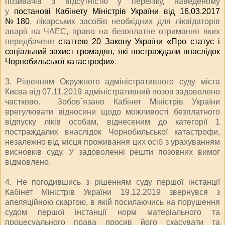
позивачів з відсутністю у переліку, наведеному
у
постанові Кабінету Міністрів України від 16.03.2017
№180
, лікарських засобів необхідних для ліквідаторів
аварії на ЧАЕС, право на безоплатне отримання яких
передбачене
статтею 20 Закону України «Про статус і
соціальний захист громадян, які постраждали внаслідок
Чорнобильської катастрофи»
.
3. Рішенням Окружного адміністративного суду міста
Києва від 07.11.2019 адміністративний позов задоволено
частково. Зобов`язано Кабінет Міністрів України
врегулювати відносини щодо можливості безплатного
відпуску ліків особам, віднесеним до категорії 1
постраждалих внаслідок Чорнобильської катастрофи,
незалежно від місця проживання цих осіб з урахуванням
висновків суду. У задоволенні решти позовних вимог
відмовлено.
4. Не погодившись з рішенням суду першої інстанції
Кабінет Міністрів України 19.12.2019 звернувся з
апеляційною скаргою, в якій посилаючись на порушення
судом першої інстанції норм матеріального та
процесуального права просив його скасувати та