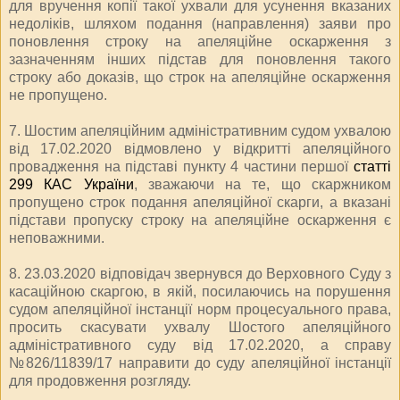
для вручення копії такої ухвали для усунення вказаних
недоліків, шляхом подання (направлення) заяви про
поновлення строку на апеляційне оскарження з
зазначенням інших підстав для поновлення такого
строку або доказів, що строк на апеляційне оскарження
не пропущено.
7. Шостим апеляційним адміністративним судом ухвалою
від 17.02.2020 відмовлено у відкритті апеляційного
провадження на підставі пункту 4 частини першої
статті
299 КАС України
, зважаючи на те, що скаржником
пропущено строк подання апеляційної скарги, а вказані
підстави пропуску строку на апеляційне оскарження є
неповажними.
8. 23.03.2020 відповідач звернувся до Верховного Суду з
касаційною скаргою, в якій, посилаючись на порушення
судом апеляційної інстанції норм процесуального права,
просить скасувати ухвалу Шостого апеляційного
адміністративного суду від 17.02.2020, а справу
№826/11839/17 направити до суду апеляційної інстанції
для продовження розгляду.