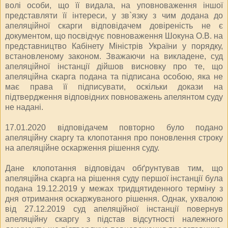
волі особи, що її видала, на уповноваження іншої
представляти її інтереси, у зв`язку з чим додана до
апеляційної скарги відповідачем довіреність не є
документом, що посвідчує повноваження Шокуна О.В. на
представництво Кабінету Міністрів України у порядку,
встановленому законом. Зважаючи на викладене, суд
апеляційної інстанції дійшов висновку про те, що
апеляційна скарга подана та підписана особою, яка не
має права її підписувати, оскільки докази на
підтвердження відповідних повноважень апелянтом суду
не надані.
17.01.2020 відповідачем повторно було подано
апеляційну скаргу та клопотання про поновлення строку
на апеляційне оскарження рішення суду.
Дане клопотання відповідач обґрунтував тим, що
апеляційна скарга на рішення суду першої інстанції була
подана 19.12.2019 у межах тридцятиденного терміну з
дня отримання оскаржуваного рішення. Однак, ухвалою
від 27.12.2019 суд апеляційної інстанції повернув
апеляційну скаргу з підстав відсутності належного