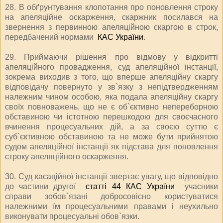
28. В обґрунтування клопотання про поновлення строку
на апеляційне оскарження, скаржник посилався на
звернення з первинною апеляційною скаргою в строк,
передбачений нормами
КАС України
.
29. Приймаючи рішення про відмову у відкритті
апеляційного провадження, суд апеляційної інстанції,
зокрема виходив з того, що вперше апеляційну скаргу
відповідачу повернуто у зв`язку з непідтвердженням
належним чином особою, яка подала апеляційну скаргу
своїх повноважень, що не є об`єктивно непереборною
обставиною чи істотною перешкодою для своєчасного
вчинення процесуальних дій, а за своєю суттю є
суб`єктивною обставиною та не може бути прийнятою
судом апеляційної інстанції як підстава для поновлення
строку апеляційного оскарження.
30. Суд касаційної інстанції звертає увагу, що відповідно
до частини другої
статті 44 КАС України
учасники
справи зобов`язані добросовісно користуватися
належними їм процесуальними правами і неухильно
виконувати процесуальні обов`язки.