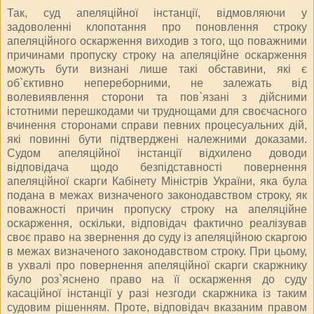
Так, суд апеляційної інстанції, відмовляючи у
задоволенні клопотання про поновлення строку
апеляційного оскарження виходив з того, що поважними
причинами пропуску строку на апеляційне оскарження
можуть бути визнані лише такі обставини, які є
об`єктивно непереборними, не залежать від
волевиявлення сторони та пов`язані з дійсними
істотними перешкодами чи труднощами для своєчасного
вчинення сторонами справи певних процесуальних дій,
які повинні бути підтверджені належними доказами.
Судом апеляційної інстанції відхилено доводи
відповідача щодо безпідставності повернення
апеляційної скарги Кабінету Міністрів України, яка була
подана в межах визначеного законодавством строку, як
поважності причин пропуску строку на апеляційне
оскарження, оскільки, відповідач фактично реалізував
своє право на звернення до суду із апеляційною скаргою
в межах визначеного законодавством строку. При цьому,
в ухвалі про повернення апеляційної скарги скаржнику
було роз`яснено право на її оскарження до суду
касаційної інстанції у разі незгоди скаржника із таким
судовим рішенням. Проте, відповідач вказаним правом