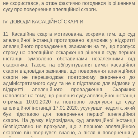
не скористався, а отже фактично погодився із рішенням
суду про повернення апеляційної скарги.
IV. ДОВОДИ КАСАЦІЙНОЇ СКАРГИ
11. Касаційна скарга мотивована, зокрема тим, що суд
апеляційної інстанції протиправно відмовив у відкритті
апеляційного провадження, зважаючи на те, що пропуск
строку на апеляційне оскарження рішення суду першої
інстанції зумовлено обставинами незалежними від
скаржника. Також, на обґрунтування вимог касаційної
скарги відповідач зазначив, що повернення апеляційної
скарги не перешкоджає повторному зверненню до
адміністративного суду та не є підставою для відмови у
відкритті апеляційного провадження. Скаржник
наполягає на тому, що рішення суду апеляційної інстанції
отримав 10.01.2020 та повторно звернувся до суду
апеляційної інстанції 17.01.2020, усунувши недолік, який
був підставою для повернення першої апеляційної
скарги. На думку відповідача, суд апеляційної інстанції
безпідставно не врахував, що з першою апеляційною
скаргою він звернувся вчасно, а після її повернення у