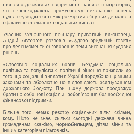
стосовно державних підприємств, наявності мораторіїв,
які перешкоджають примусовому виконанню рішень
судів, неузгодженості між розмірами обіцяних державою
і фактично отриманих соціальних виплат.
Учасник зазначеного вебінару приватний виконавець
Андрій Авторгов розповів «Судово-юридичній газеті»
про деякі моменти обговорення теми виконання судових
рішень.
«Стосовно соціальних боргів. Бездумна соціальна
політика та популістські політичні рішення призвели до
того, що соціальні виплати в Україні передбачені різними
законами та абсолютно не відповідають асигнуванням
державного бюджету. При цьому держава продовжує
брати на себе нові соціальні зобов’язання без необхідної
фінансової підтримки.
Більше того, немає реєстру соціальних пільг: скільки,
кому. Ніхто не знає, скільки сьогодні держава винна
громадянам, скажімо,
чорнобильцям,
дітям війни та
іншим категоріям пільговиків.