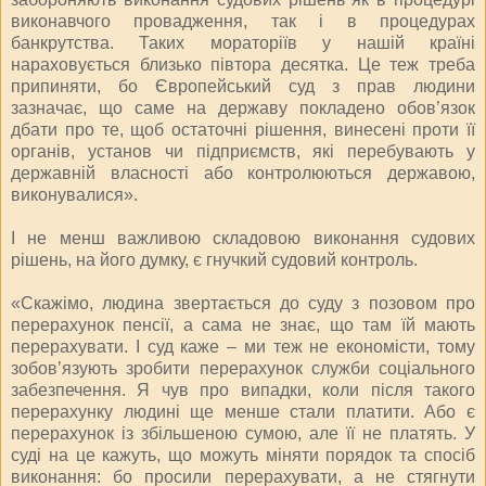
виконавчого провадження, так і в процедурах
банкрутства. Таких мораторіїв у нашій країні
нараховується близько півтора десятка. Це теж треба
припиняти, бо Європейський суд з прав людини
зазначає, що саме на державу покладено обов’язок
дбати про те, щоб остаточні рішення, винесені проти її
органів, установ чи підприємств, які перебувають у
державній власності або контролюються державою,
виконувалися».
І не менш важливою складовою виконання судових
рішень, на його думку, є гнучкий судовий контроль.
«Скажімо, людина звертається до суду з позовом про
перерахунок пенсії, а сама не знає, що там їй мають
перерахувати. І суд каже – ми теж не економісти, тому
зобов’язують зробити перерахунок служби соціального
забезпечення. Я чув про випадки, коли після такого
перерахунку людині ще менше стали платити. Або є
перерахунок із збільшеною сумою, але її не платять. У
суді на це кажуть, що можуть міняти порядок та спосіб
виконання: бо просили перерахувати, а не стягнути