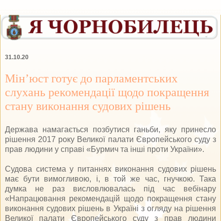
31.10.20
Мін’юст готує до парламентських
слухань рекомендації щодо покращення
стану виконання судових рішень
Держава намагається позбутися ганьби, яку принесло
рішення 2017 року Великої палати Європейського суду з
прав людини у справі «Бурмич та інші проти України».
Судова система у питаннях виконання судових рішень
має бути вимогливою, і, в той же час, гнучкою. Така
думка не раз висловлювалась під час вебінару
«Напрацювання рекомендацій щодо покращення стану
виконання судових рішень в Україні з огляду на рішення
Великої палати Європейського суду з прав людини