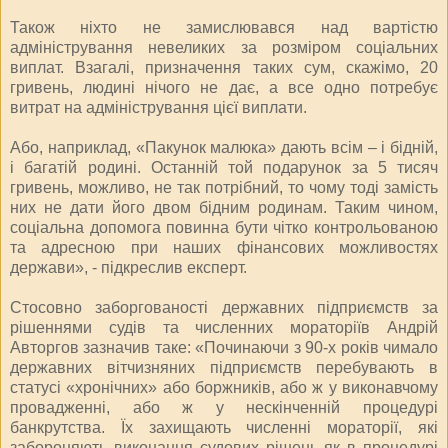
Також ніхто не замислювався над вартістю
адміністрування невеликих за розміром соціальних
виплат. Взагалі, призначення таких сум, скажімо, 20
гривень, людині нічого не дає, а все одно потребує
витрат на адміністрування цієї виплати.
Або, наприклад, «Пакунок малюка» дають всім – і бідній,
і багатій родині. Останній той подарунок за 5 тисяч
гривень, можливо, не так потрібний, то чому тоді замість
них не дати його двом бідним родинам. Таким чином,
соціальна допомога повинна бути чітко контрольованою
та адресною при наших фінансових можливостях
держави», - підкреслив експерт.
Стосовно заборгованості державних підприємств за
рішеннями судів та численних мораторіїв Андрій
Авторгов зазначив таке: «Починаючи з 90-х років чимало
державних вітчизняних підприємств перебувають в
статусі «хронічних» або боржників, або ж у виконавчому
провадженні, або ж у нескінченній процедурі
банкрутства. Їх захищають численні мораторії, які
забороняють виконання судових рішень як в процедурі