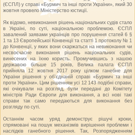
(ЄСПЛ) у справі «Бурмич та інші проти України», який 30
жовтня провело Міністерство юстиції.
Як відомо, невиконання рішень національних судів стало
в Україні, по суті, національною проблемою. ЄСПЛ
завалений заявами українців про порушення статей 6 §
1 та 13 Європейської Конвенції та статті 1 протоколу № 1
до Конвенції, у яких вони скаржаться на невиконання чи
несвоєчасне виконання рішень національних судів,
винесених на їхню користь. Промучившись з нашою
державою більше 15 років, Велика палата ЄСПЛ
прийняла 12 жовтня 2017 року цілком ганебне для
України рішення у об’єднаній справі «Бурмич та інші
проти України». Цим рішенням усі 12 143 подібні справи,
які очікували на розгляд, були передані до Комітету
міністрів Ради Європи для виконання, а всі нові такі
справи так само передаються для виконання без
розгляду по суті.
Останнім часом уряд демонструє рішучі кроки,
спрямовані на пошук механізмів вирішення проблеми і
наслідків ганебного рішення. Так, Розпорядженням