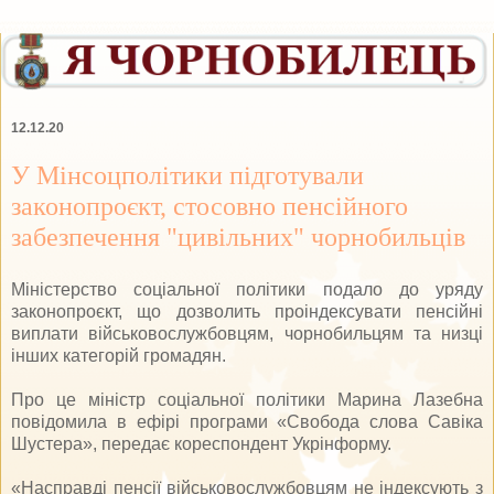
12.12.20
У Мінсоцполітики підготували
законопроєкт, стосовно пенсійного
забезпечення "цивільних" чорнобильців
Міністерство соціальної політики подало до уряду
законопроєкт, що дозволить проіндексувати пенсійні
виплати військовослужбовцям, чорнобильцям та низці
інших категорій громадян.
Про це міністр соціальної політики Марина Лазебна
повідомила в ефірі програми «Свобода слова Савіка
Шустера», передає кореспондент Укрінформу.
«Насправді пенсії військовослужбовцям не індексують з