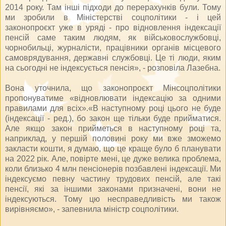
2014 року. Там інші підходи до перерахунків були. Тому
ми зробили в Міністерстві соцполітики - і цей
законопроєкт уже в уряді - про відновлення індексації
пенсій саме таким людям, як військовослужбовці,
чорнобильці, журналісти, працівники органів місцевого
самоврядування, державні службовці. Це ті люди, яким
на сьогодні не індексується пенсія», - розповіла Лазебна.
Вона уточнила, що законопроєкт Мінсоцполітики
пропонуватиме «відновлювати індексацію за одними
правилами для всіх».«В наступному році цього не буде
(індексації - ред.), бо закон ще тільки буде прийматися.
Але якщо закон прийметься в наступному році та,
наприклад, у першій половині року ми вже зможемо
закласти кошти, я думаю, що це краще було б планувати
на 2022 рік. Але, повірте мені, це дуже велика проблема,
коли близько 4 млн пенсіонерів позбавлені індексації. Ми
індексуємо певну частину трудових пенсій, але такі
пенсії, які за іншими законами призначені, вони не
індексуються. Тому цю несправедливість ми також
вирівняємо», - запевнила міністр соцполітики.