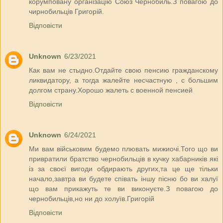
корумповану організацію Союз Чернобиль.З повагою до
чирнобильців Григорій.
Відповісти
Unknown
6/23/2021
Как вам не стыдно.Отдайте свою пенсию гражданскому
ликвидатору, а тогда жалейте несчастную , с большим
долгом страну.Хорошо жалеть с военной пенсией
Відповісти
Unknown
6/24/2021
Ми вам військовим будемо плювать мижиочі.Того що ви
привратили братство чернобильців в кучку хабарників які
із за своєї вигоди обдирають других,та це ще тільки
начало,завтра ви будете співать іншу пісню бо ви халуї
що вам прикажуть те ви виконуєте.З повагою до
чернобильців,но ни до холуїв.Григорій
Відповісти