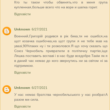
Кто ты такои чтобы обвинять,что в меня група
купленная,больше всего что на воре и шапка горит.
Відповісти
Unknown
6/27/2021
Военний,Григорій родився в рік бика,ти не ошибся,на
щот козачка ошибочка,на щот групи я не тебе мав на
увазі,90%таких ну і ти розколовся.Я що хочу сказать що
Союз Чернобиль привратили в політичну партію,іще
Ляшка поставить воглаві і в нас буде вседобре.Такім як я
в даний час немає до кого звернутись ни за світом ні за
підтримкою.
Відповісти
Unknown
6/27/2021
У нас немає братства чернобильського у нас розбрат.А
разом ми сила.
Відповісти