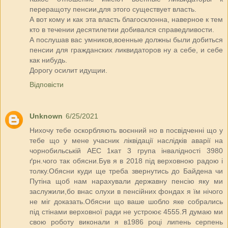
переращоту пенсии,для этого существует власть.
А вот кому и как эта власть благосклонна, наверное к тем
кто в течении десятилетии добивался справедливости.
А послушав вас умников,военные должны были добиться
пенсии для гражданских ликвидаторов ну а себе, и себе
как нибудь.
Дорогу осилит идущии.
Відповісти
Unknown
6/25/2021
Нихочу тебе оскорбляють воєнний но в посвідченні що у
тебе що у мене учасник ліквідації наслідків аварії на
чорнобильській АЕС 1кат 3 група інвалідності 3980
ґрн.чого так обясни.Був я в 2018 під верховною радою і
толку.Обясни куди ще треба звернутись до Байдена чи
Путіна щоб нам нарахували державну пенсію яку ми
заслужили,бо внас олухи в пенсійних фондах я їм нічого
не міг доказать.Обясни що ваше шобло яке собрались
під стінами верховної ради не устроює 4555.Я думаю ми
свою роботу виконали я в1986 році липень серпень