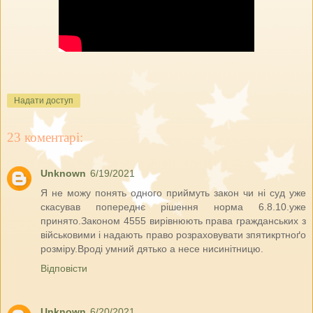
Надати доступ
23 коментарі:
Unknown
6/19/2021
Я не можу понять одного приймуть закон чи ні суд уже
скасував попереднє рішення норма 6.8.10.уже
принято.Законом 4555 вирівнюють права гражданських з
військовими і надають право розраховувати зпятикртноґо
розміру.Вроді умний дятько а несе нисинітницю.
Відповісти
Unknown
6/20/2021