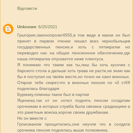
Відповісти
Unknown
6/25/2021
Грыгории,законопроэкт4555,в том виде в каком он был
принят в первом чтении лишал всех чернобыльцев
государственных пенсии,и хоть с пятикратки но
переводил нас на общее пенсионное обеспечение,где
наша пятикратка опускается ниже плинтуса.
Я понимаю что таким как ты,лиш бы хоть кусочек с
барского стола а дальше хоть трава не расти,не знаю как
бы я поступил на твоём месте,но точно не хаил военных.
Открою тебе секрет,что в военных пенсия по ч3 ст59
поднялась благодаря
Бурмаку,помниш такои был в партии
Яценюка,так от он хотел поднять пенсии солдатам
срочникам в которых служба была связана срадиациеи а
это ракетные воиска,короче своим дружбанам.
Но он вместе с
Гроисманом прощитались,они неучли что в солдата
срочника пенсия поднялась выше полковника.