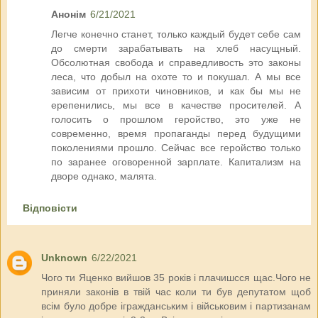
Анонім
6/21/2021
Легче конечно станет, только каждый будет себе сам
до смерти зарабатывать на хлеб насущный.
Обсолютная свобода и справедливость это законы
леса, что добыл на охоте то и покушал. А мы все
зависим от прихоти чиновников, и как бы мы не
ерепенились, мы все в качестве просителей. А
голосить о прошлом геройство, это уже не
современно, время пропаганды перед будущими
поколениями прошло. Сейчас все геройство только
по заранее оговоренной зарплате. Капитализм на
дворе однако, малята.
Відповісти
Unknown
6/22/2021
Чого ти Яценко вийшов 35 років і плачишсся щас.Чого не
приняли законів в твій час коли ти був депутатом щоб
всім було добре ігражданським і військовим і партизанам