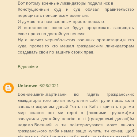
Вот потому военные ликвидаторы подали иск в
Констуционныи суд и суд обязал правительство
перещитать пенсии всем военным.
Я думаю что нам военным просто повезло.
И естественно военные будут продолжать защищать
свое право на достойную пенсию.
Ну а насчот чернобольских военных организации,и кто
куда пролез,то кто мешал гражданским ликвидаторам
создавать свои по защите своих прав.
Відповісти
Unknown
6/26/2021
Воение,мінти,партизани всі гадять гражданських
ліквідаторів того що ви покупляли собі групи і щас коли
запахло жариним давай їхать на Київ і кричать що ми
мир спасли що ми герої з (ложними групами)ми
заслужили достойну пенсію а ті (гражданські дивані)їм
недамо.Военний а ти поінтерисувався може внього
гражданського хліба немає защо купить, ти хочеш щоб
він їхав на Київ і кричав щоб у тебе не забрали достойну