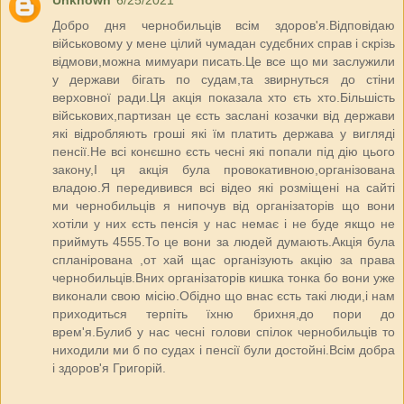
Добро дня чернобильців всім здоров'я.Відповідаю
військовому у мене цілий чумадан судєбних справ і скрізь
відмови,можна мимуари писать.Це все що ми заслужили
у держави бігать по судам,та звирнуться до стіни
верховної ради.Ця акція показала хто єть хто.Більшість
військових,партизан це єсть заслані козачки від держави
які відробляють гроші які їм платить держава у вигляді
пенсії.Не всі конєшно єсть чесні які попали під дію цього
закону,І ця акція була провокативною,організована
владою.Я передивився всі відео які розміщені на сайті
ми чернобильців я нипочув від організаторів що вони
хотіли у них єсть пенсія у нас немає і не буде якщо не
приймуть 4555.То це вони за людей думають.Акція була
спланірована ,от хай щас організують акцію за права
чернобильців.Вних організаторів кишка тонка бо вони уже
виконали свою місію.Обідно що внас єсть такі люди,і нам
приходиться терпіть їхню брихня,до пори до
врем'я.Булиб у нас чесні голови спілок чернобильців то
ниходили ми б по судах і пенсії були достойні.Всім добра
і здоров'я Григорій.