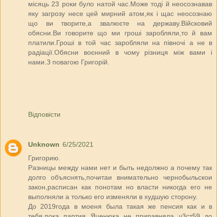
місяць 23 роки було натой час.Може тоді й неосознавав
яку загрозу несе цей мирний атом,як і щас неосознаю
що ви творите,а звалюєте на державу.Війсковий
обясни.Ви говорите що ми гроші заробляли,то й вам
платили.Гроші в той час заробляли на півночі а не в
радіації.Обясни воєнний в чому різниця між вами і
нами.З повагою Григорій.
Відповісти
Unknown
6/25/2021
Григорию.
Разницы между нами нет и быть недолжно а почему так
долго объяснять,почитаи внимательно чернобыльскои
закон,расписан как понотам но власти никогда его не
выполняли а только его изменяли в худшую сторону.
До 2019года в моеня была такая же пенсия как и в
тебя,пока партия Яценюка не приравняла ч3ст59 до