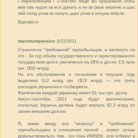
і пересиленцям і 2-3кат.Всі люди всі працювали хтось
жив там нудно за всіх думать а ни за свою кишеню а щас
твій поїзд уїхав як кажуть цирк уїхав а клоуна забули.
Відповісти
maximumpension
6/22/2021
Странности "требований" чернобыльцев, а взглянуть на
это - За год объём государственного и гарантированного
государством долга увеличился на 28% и достиг 2,5 трлн
грн. ($92 млрд).
На его обслуживание и погашение в текущем году
выделено 512 млрд грн. ($19 млрд) — это треть
расходов украинского госбюджета.
Фактически каждый украинец имеет 61 тыс грн. долга.
Август-сентябрь 2021 года будут критическими,
поскольку Украина должна будет вернуть $2,2 млрд по
своим внешним долгам.
Я, имею ввиду все "запросы" и "требования"
чернобыльцами в отношении пенсий ....может лучше
довольствоваться, тем.. что пока ИМЕЕМ...или отберут в