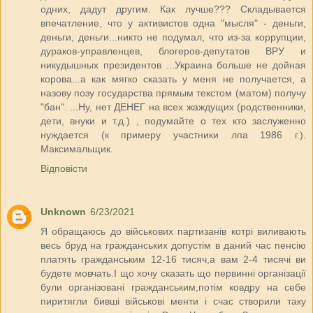
одних, дадут другим. Как лучше??? Складывается
впечатление, что у активистов одна "мысля" - деньги,
деньги, деньги...никто не подумал, что из-за коррупции,
дураков-управленцев, блогеров-депутатов ВРУ и
никудышных президентов ...Украина больше не дойная
корова...а как мягко сказать у меня не получается, а
назову позу государства прямым текстом (матом) получу
"бан". ...Ну, нет ДЕНЕГ на всех жаждущих (родственники,
дети, внуки и т.д.) , подумайте о тех кто заслуженно
нуждается (к примеру участники лпа 1986 г.).
Максимальщик.
Відповісти
Unknown
6/23/2021
Я обращаюсь до військових партизанів котрі виливають
весь бруд на гражданських допустім в даний час пенсію
платять гражданським 12-16 тисяч,а вам 2-4 тисячі ви
будете мовчать.І що хочу сказать що первинні організації
були організовані гражданським,потім ковдру на себе
пиритягли бивші військові менти і счас створили таку