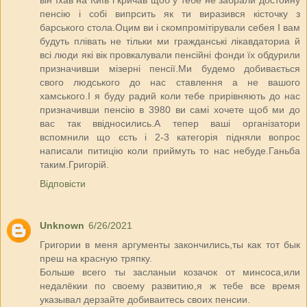
пенсію і собі випрсить як ти виразився кісточку з
барського стола.Оцим ви і скомпромітірували себея І вам
будуть плівать не тільки ми гражданські лікавдаториа й
всі люди які вік провкалували пенсійні фонди їх обдурили
призначивши мізерні пенсії.Ми будемо добивається
свого людського до нас ставлення а не вашого
хамського.І я буду радий коли тебе прирівняють до нас
призначивши пенсію в 3980 ви самі хочете щоб ми до
вас так ввідносились.А тепер ваші організатори
вспомнили що єсть і 2-3 категорія підняли вопрос
написали питицію коли приймуть то нас небуде.Ганьба
таким.Григорій.
Відповісти
Unknown
6/26/2021
Григории в меня аргументы закончились,ты как тот бык
преш на красную тряпку.
Больше всего ты засланыи козачок от минсоса,или
недалёкии по своему развитию,я ж тебе все время
указывал дерзайте добиваитесь своих пенсии.