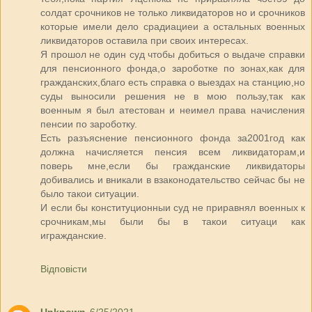
солдат срочников не только ликвидаторов но и срочников
которые имели дело срадиациеи а остальных военных
ликвидаторов оставила при своих интересах.
Я прошол не один суд чтобы добиться о выдаче справки
для пенсионного фонда,о зароботке по зонах,как для
гражданских,благо есть справка о выездах на станцию,но
суды выносили решения не в мою пользу,так как
военным я был атестован и неимел права начисления
пенсии по зароботку.
Есть разъяснение пенсионного фонда за2001год как
должна начисляется пенсия всем ликвидаторам,и
поверь мне,если бы гражданские ликвидаторы
добивались и вникали в взаконодательство сейчас бы не
было такои ситуации.
И если бы конституционныи суд не приравнял военных к
срочникам,мы были бы в такои ситуаци как
игражданские.
Відповісти
Unknown
6/25/2021