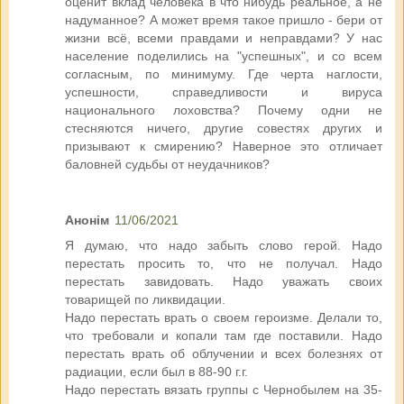
оценит вклад человека в что нибудь реальное, а не
надуманное? А может время такое пришло - бери от
жизни всё, всеми правдами и неправдами? У нас
население поделились на "успешных", и со всем
согласным, по минимуму. Где черта наглости,
успешности, справедливости и вируса
национального лоховства? Почему одни не
стесняются ничего, другие совестях других и
призывают к смирению? Наверное это отличает
баловней судьбы от неудачников?
Анонім
11/06/2021
Я думаю, что надо забыть слово герой. Надо
перестать просить то, что не получал. Надо
перестать завидовать. Надо уважать своих
товарищей по ликвидации.
Надо перестать врать о своем героизме. Делали то,
что требовали и копали там где поставили. Надо
перестать врать об облучении и всех болезнях от
радиации, если был в 88-90 г.г.
Надо перестать вязать группы с Чернобылем на 35-