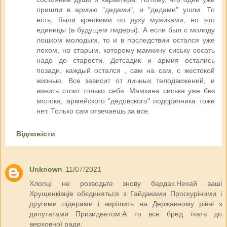
пришли в армию "дедами", и "дедами" ушли. То
есть, были крепкими по духу мужиками, но это
единицы (в будущем лидеры). А если был с молоду
лошком молодым, то и в последствии остался уже
лохом, но старым, которому мамкину сиську сосать
надо до старости. Детсадик и армия остались
позади, каждый остался , сам на сам, с жестокой
жизнью. Все зависит от личных телодвижений, и
винить стоит только себя. Мамкина сиська уже без
молока, армейского "дедовского" подсрачника тоже
нет. Только сам отвечаешь за все.
Відповісти
Unknown
11/07/2021
Хлопці не розводьте знову бардак.Нехай ваші
Хрущенківців обєдиняться з Гайдаками Проскуріними і
другими лідерами і вирішить на Державному рівні з
дипутатами Призидентом.А то все бред їхать до
верховної ради.