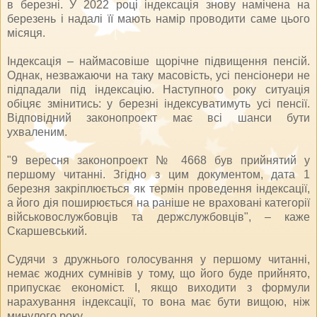
в березні. У 2022 році індексація знову намічена на
березень і надалі її мають намір проводити саме цього
місяця.
Індексація – наймасовіше щорічне підвищення пенсій.
Однак, незважаючи на таку масовість, усі пенсіонери не
підпадали під індексацію. Наступного року ситуація
обіцяє змінитись: у березні індексуватимуть усі пенсії.
Відповідний законопроект має всі шанси бути
ухваленим.
"9 вересня законопроект № 4668 був прийнятий у
першому читанні. Згідно з цим документом, дата 1
березня закріплюється як термін проведення індексації,
а його дія поширюється на раніше не враховані категорії
військовослужбовців та держслужбовців", – каже
Скаршевський.
Судячи з дружнього голосування у першому читанні,
немає жодних сумнівів у тому, що його буде прийнято,
припускає економіст. І, якщо виходити з формули
нарахування індексації, то вона має бути вищою, ніж
минулого року.