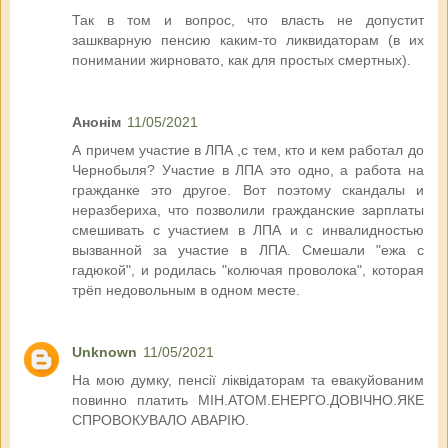
Так в том и вопрос, что власть не допустит
зашкварную пенсию каким-то ликвидаторам (в их
понимании жирновато, как для простых смертных).
Анонім
11/05/2021
А причем участие в ЛПА ,с тем, кто и кем работал до
Чернобыля? Участие в ЛПА это одно, а работа на
гражданке это другое. Вот поэтому скандалы и
неразбериха, что позволили гражданские зарплаты
смешивать с участием в ЛПА и с инвалидностью
вызванной за участие в ЛПА. Смешали "ежа с
гадюкой", и родилась "колючая проволока", которая
трёп недовольным в одном месте.
Unknown
11/05/2021
На мою думку, пенсії ліквідаторам та евакуйованим
повинно платить МІН.АТОМ.ЕНЕРГО.ДОВІЧНО.ЯКЕ
СПРОВОКУВАЛО АВАРІЮ.