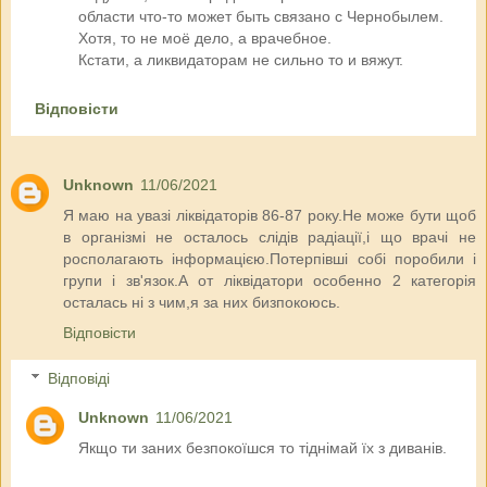
области что-то может быть связано с Чернобылем.
Хотя, то не моё дело, а врачебное.
Кстати, а ликвидаторам не сильно то и вяжут.
Відповісти
Unknown
11/06/2021
Я маю на увазі ліквідаторів 86-87 року.Не може бути щоб
в організмі не осталось слідів радіації,і що врачі не
росполагають інформацією.Потерпівші собі поробили і
групи і зв'язок.А от ліквідатори особенно 2 категорія
осталась ні з чим,я за них бизпокоюсь.
Відповісти
Відповіді
Unknown
11/06/2021
Якщо ти заних безпокоїшся то тіднімай їх з диванів.