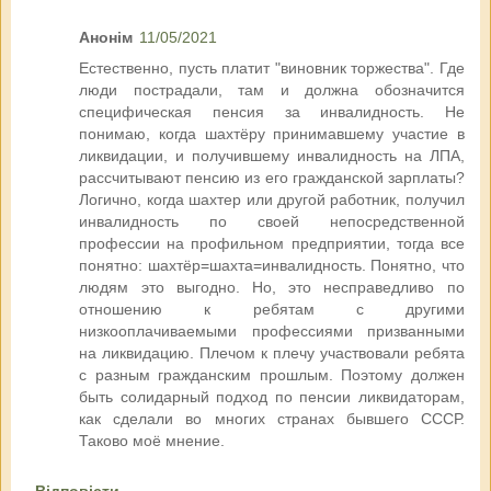
Анонім
11/05/2021
Естественно, пусть платит "виновник торжества". Где
люди пострадали, там и должна обозначится
специфическая пенсия за инвалидность. Не
понимаю, когда шахтёру принимавшему участие в
ликвидации, и получившему инвалидность на ЛПА,
рассчитывают пенсию из его гражданской зарплаты?
Логично, когда шахтер или другой работник, получил
инвалидность по своей непосредственной
профессии на профильном предприятии, тогда все
понятно: шахтёр=шахта=инвалидность. Понятно, что
людям это выгодно. Но, это несправедливо по
отношению к ребятам с другими
низкооплачиваемыми профессиями призванными
на ликвидацию. Плечом к плечу участвовали ребята
с разным гражданским прошлым. Поэтому должен
быть солидарный подход по пенсии ликвидаторам,
как сделали во многих странах бывшего СССР.
Таково моё мнение.
Відповісти