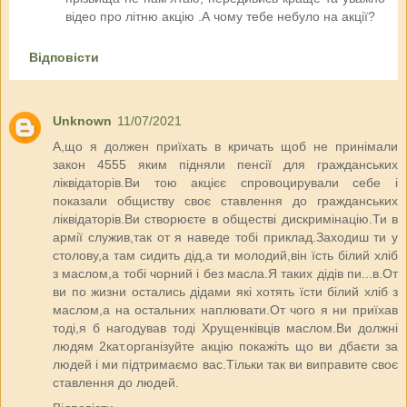
відео про літню акцію .А чому тебе небуло на акції?
Відповісти
Unknown
11/07/2021
А,що я должен приїхать в кричать щоб не принімали
закон 4555 яким підняли пенсії для гражданських
ліквідаторів.Ви тою акцієє спровоцирували себе і
показали общиству своє ставлення до гражданських
ліквідаторів.Ви створюєте в обществі дискримінацію.Ти в
армії служив,так от я наведе тобі приклад.Заходиш ти у
столову,а там сидить дід,а ти молодий,він їсть білий хліб
з маслом,а тобі чорний і без масла.Я таких дідів пи...в.От
ви по жизни остались дідами які хотять їсти білий хліб з
маслом,а на остальних наплювати.От чого я ни приїхав
тоді,я б нагодував тоді Хрущенківців маслом.Ви должні
людям 2кат.організуйте акцію покажіть що ви дбаєти за
людей і ми підтримаємо вас.Тільки так ви виправите своє
ставлення до людей.