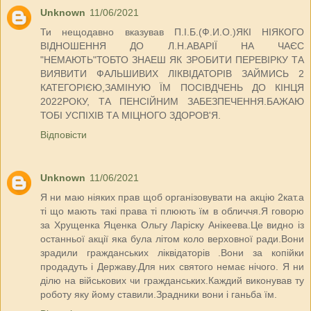
Unknown
11/06/2021
Ти нещодавно вказував П.І.Б.(Ф.И.О.)ЯКІ НІЯКОГО
ВІДНОШЕННЯ ДО Л.Н.АВАРІЇ НА ЧАЄС
"НЕМАЮТЬ"ТОБТО ЗНАЕШ ЯК ЗРОБИТИ ПЕРЕВІРКУ ТА
ВИЯВИТИ ФАЛЬШИВИХ ЛІКВІДАТОРІВ ЗАЙМИСЬ 2
КАТЕГОРІЄЮ,ЗАМІНУЮ ЇМ ПОСІВДЧЕНЬ ДО КІНЦЯ
2022РОКУ, ТА ПЕНСІЙНИМ ЗАБЕЗПЕЧЕННЯ.БАЖАЮ
ТОБІ УСПІХІВ ТА МІЦНОГО ЗДОРОВ'Я.
Відповісти
Unknown
11/06/2021
Я ни маю ніяких прав щоб організовувати на акцію 2кат.а
ті що мають такі права ті плюють їм в обличчя.Я говорю
за Хрущенка Яценка Ольгу Ларіску Анікеева.Це видно із
останньої акції яка була літом коло верховної ради.Вони
зрадили гражданських ліквідаторів .Вони за копійки
продадуть і Державу.Для них святого немає нічого. Я ни
ділю на військових чи гражданських.Каждий виконував ту
роботу яку йому ставили.Зрадники вони і ганьба їм.