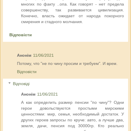
многих по факту ..опа. Как говорят - нет предела
совершенству, так развивается цивилизация.
Конечно, власть ожидает от народа покорного
смирения и стадного молчания.
Відповісти
Анонім
11/06/2021
Потому, что "не по чину просим и требуем". И врем.
Відповісти
Відповіді
Анонім
11/06/2021
А как определить размер пенсии "по чину"? Одни
герои довольствуются простыми мирскими
ценностями: мир, семья, необходимый достаток. У
других героев запросы по круче: авто, а лучше два,
земля, дачи, пенсия под 30000гр. Кто реально