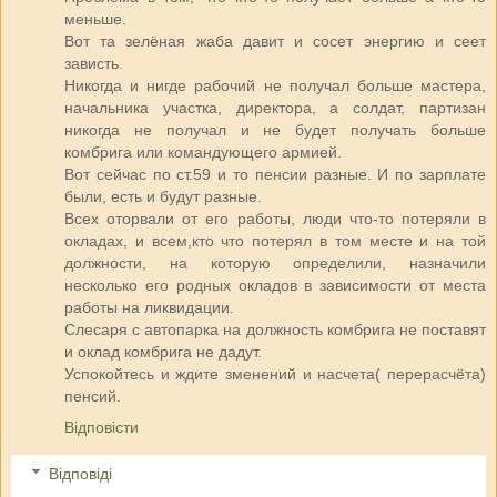
меньше.
Вот та зелёная жаба давит и сосет энергию и сеет
зависть.
Никогда и нигде рабочий не получал больше мастера,
начальника участка, директора, а солдат, партизан
никогда не получал и не будет получать больше
комбрига или командующего армией.
Вот сейчас по ст.59 и то пенсии разные. И по зарплате
были, есть и будут разные.
Всех оторвали от его работы, люди что-то потеряли в
окладах, и всем,кто что потерял в том месте и на той
должности, на которую определили, назначили
несколько его родных окладов в зависимости от места
работы на ликвидации.
Слесаря с автопарка на должность комбрига не поставят
и оклад комбрига не дадут.
Успокойтесь и ждите зменений и насчета( перерасчёта)
пенсий.
Відповісти
Відповіді