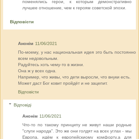
поменялись герои, к которым демонстративно
лучшее отношение, чем к героям советской эпохи.
Відповісти
Анонім
11/06/2021
По-моему, у нас национальная идея это быть постоянно
всем недовольным.
Радуйтесь хоть чему-то в жизни.
Она ж у всех одна.
Например, что живы, что дети выросли, что внуки есть.
Может даст Бог ковит пройдёт и не зацепит.
Відповісти
Відповіді
Анонім
11/06/2021
Что-то по такому принципу не живут наши родные
"слуги народа". Это же они голдят на всех углах - мы
Европа, идём к европейскиому комфорту,а для