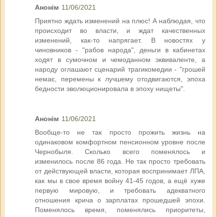
Анонім
11/06/2021
Приятно ждать изменений на плюс! А наблюдая, что
происходит во власти, и ждат качественных
изменений, как-то напрягает. В новостях у
чиновников - "рабов народа", деньги в кабинетах
ходят в сумочном и чемоданном эквиваленте, а
народу оглашают сценарий трагикомедии - "грошей
немає, перемены к лучшему отодвигаются, эпоха
бедности эволюционировала в эпоху нищеты".
Анонім
11/06/2021
Вообще-то не так просто прожить жизнь на
одинаковом комфортном пенсионном уровне после
Чернобыля. Сколько всего поменялось и
изменилось после 86 года. Не так просто требовать
от действующей власти, которая воспринимает ЛПА,
как мы в свое время войну 41-45 годов, а ещё хуже
первую мировую, и требовать адекватного
отношения крича о зарплатах прошедшей эпохи.
Поменялось время, поменялись приоритеты,