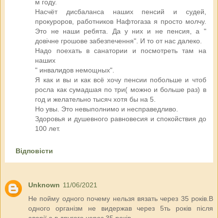
м году.
Насчёт дисбаланса наших пенсий и судей,
прокуроров, работников Нафтогаза я просто молчу.
Это не наши ребята. Да у них и не пенсия, а "
довічне грошове забезпечення". И то от нас далеко.
Надо поехать в санатории и посмотреть там на
наших
" инвалидов немощных".
Я как и вы и как всё хочу пенсии побольше и чтоб
росла как сумадшая по три( можно и больше раз) в
год и желательно тысяч хотя бы на 5.
Но увы. Это невыполнимо и несправедливо.
Здоровья и душевного равновесия и спокойствия до
100 лет.
Відповісти
Unknown
11/06/2021
Не пойму одного почему нельзя вязать через 35 років.В
одного організм не видержав через 5ть років після
аварії,а в другого через 35 років.