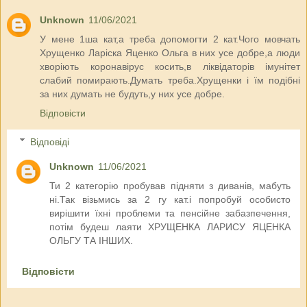
Unknown
11/06/2021
У мене 1ша кат,а треба допомогти 2 кат.Чого мовчать
Хрущенко Ларіска Яценко Ольга в них усе добре,а люди
хворіють коронавірус косить,в ліквідаторів імунітет
слабий помирають.Думать треба.Хрущенки і їм подібні
за них думать не будуть,у них усе добре.
Відповісти
Відповіді
Unknown
11/06/2021
Ти 2 категорію пробував підняти з диванів, мабуть
ні.Так візьмись за 2 гу кат.і попробуй особисто
вирішити їхні проблеми та пенсійне забазпечення,
потім будеш лаяти ХРУЩЕНКА ЛАРИСУ ЯЦЕНКА
ОЛЬГУ ТА ІНШИХ.
Відповісти