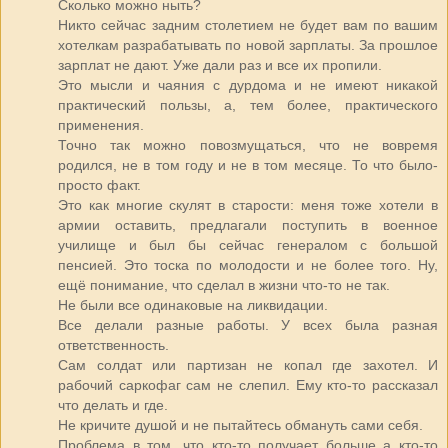
Сколько можно ныть?
Никто сейчас задним столетием не будет вам по вашим
хотелкам разрабатывать по новой зарплаты. За прошлое
зарплат не дают. Уже дали раз и все их пропили.
Это мысли и чаяния с дурдома и не имеют никакой
практический пользы, а, тем более, практического
применения.
Точно так можно повозмущаться, что не вовремя
родился, не в том году и не в том месяце. То что было-
просто факт.
Это как многие скулят в старости: меня тоже хотели в
армии оставить, предлагали поступить в военное
училище и был бы сейчас генералом с большой
пенсией. Это тоска по молодости и не более того. Ну,
ещё понимание, что сделал в жизни что-то не так.
Не были все одинаковые на ликвидации.
Все делали разные работы. У всех была разная
ответственность.
Сам солдат или партизан не копал где захотел. И
рабочий саркофаг сам не слепил. Ему кто-то рассказал
что делать и где.
Не кричите душой и не пытайтесь обмануть сами себя.
Проблема в том, что кто-то получает больше а кто-то