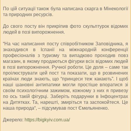
По цій ситуації також була написана скарга в Мінекології
та природних ресурсів.
До свого посту він прикріпив фото скульптурок відомих
людей в позі випорожнення.
“На час написання посту співробітником Заповідника, я
знаходився в Іспанії на міжнародній конференції
професіоналів з туризму та випадково проходив повз
магазин, в якому продаються фігурки всіх відомих людей
в позі випорожнення. Ручної роботи. Це доля – саме так
проілюструвати цей пост та показати, що в розвинених
країнах люди знають, що “принцеси теж какають”. І щоб
наші шановні антипатики могли простіше впоратися зі
своїм психологічним зажимом, кожному з них я привезу
по ось такій фігурці. Заберіть подарунки в Інфоцентрах
на Дитятках. Та, нарешті, змиріться та заспокойтеся. Це
наша природа“, – підсумував пост Ємельяненко.
Джерело:
https://bigkyiv.com.ua/