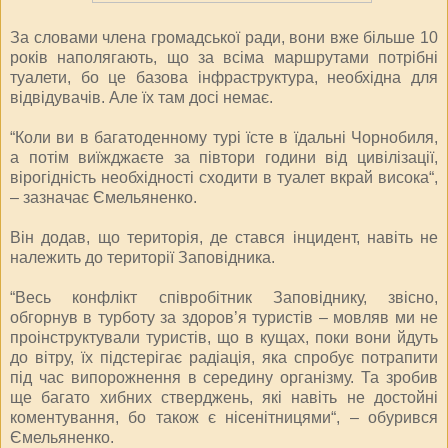
За словами члена громадської ради, вони вже більше 10
років наполягають, що за всіма маршрутами потрібні
туалети, бо це базова інфраструктура, необхідна для
відвідувачів. Але їх там досі немає.
“Коли ви в багатоденному турі їсте в їдальні Чорнобиля,
а потім виїжджаєте за півтори години від цивілізації,
вірогідність необхідності сходити в туалет вкрай висока“,
– зазначає Ємельяненко.
Він додав, що територія, де стався інцидент, навіть не
належить до території Заповідника.
“Весь конфлікт співробітник Заповіднику, звісно,
обгорнув в турботу за здоров’я туристів – мовляв ми не
проінструктували туристів, що в кущах, поки вони йдуть
до вітру, їх підстерігає радіація, яка спробує потрапити
під час випорожнення в середину організму. Та зробив
ще багато хибних стверджень, які навіть не достойні
коментування, бо також є нісенітницями“, – обурився
Ємельяненко.