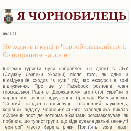
09.11.21
Не ходить в кущі в Чорнобильський зоні,
бо потрапите на допит
Іноземні туристи були направлені на допит в СБУ
(Службу безпеки України) після того, як один з
відвідувачів сходив “в кущі” під час екскурсії в зоні
відчуження. Про це у Facebook розповів член
громадської Ради в Державному агентстві України з
управління зоною відчуження Ярослав Ємельяненко.
“Свіжий скандал в фейсбуці – шановний науковець,
керівник відділу Чорнобильського заповідника виклав
обурений пост, де чотирма абзацами розсмаковував, як
побачив, що турист групи, що відвідувала дальні закинуті
території лівого берега річки Прип’ять, взяв пакет