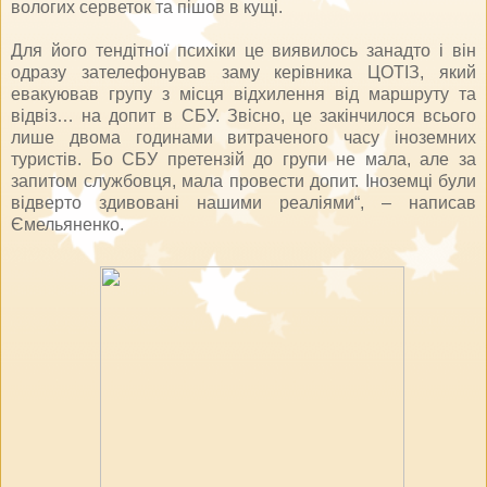
вологих серветок та пішов в кущі.
Для його тендітної психіки це виявилось занадто і він
одразу зателефонував заму керівника ЦОТІЗ, який
евакуював групу з місця відхилення від маршруту та
відвіз… на допит в СБУ. Звісно, це закінчилося всього
лише двома годинами витраченого часу іноземних
туристів. Бо СБУ претензій до групи не мала, але за
запитом службовця, мала провести допит. Іноземці були
відверто здивовані нашими реаліями“, – написав
Ємельяненко.