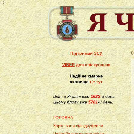
-->
0
Підтримай
ЗСУ
VIBER
для спілкування
Надійне хмарне
сховище
👉 тут
Війні в Україні вже
1625
-й день.
Цьому блогу вже
5781
-й день.
ГОЛОВНА
Карта зони відвідчуження
Чорнобильська трагедія в