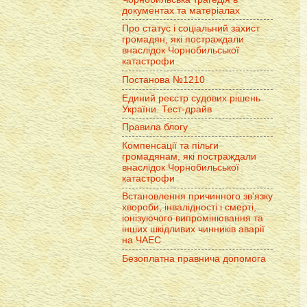
документах та матеріалах
Про статус і соціальний захист
громадян, які постраждали
внаслідок Чорнобильської
катастрофи
Постанова №1210
Единий реєстр судових рішень
України. Тест-драйв
Правила блогу
Компенсації та пільги
громадянам, які постраждали
внаслідок Чорнобильської
катастрофи
Встановлення причинного зв'язку
хвороби, інвалідності і смерті,
іонізуючого випромінювання та
інших шкідливих чинників аварії
на ЧАЕС
Безоплатна правнича допомога