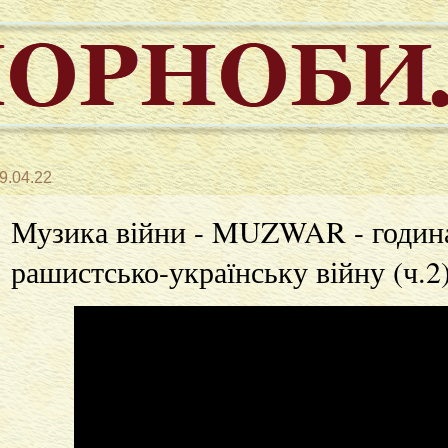
9.04.22
Музика війни - MUZWAR - година
рашистсько-українську війну (ч.2