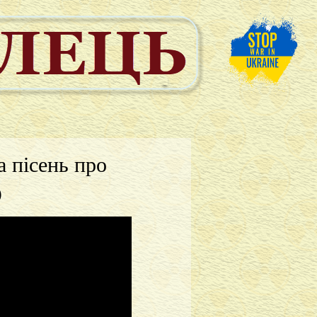
 пісень про
)