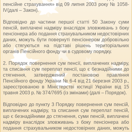
пенсійне страхування» від 09 липня 2003 року № 1058-
IV(далі – Закон).
Відповідно до частини першої статті 50 Закону суми
пенсій, виплачені надміру внаслідок зловживань з боку
пенсіонера або подання страхувальником недостовірних
даних, можуть бути повернуті пенсіонером добровільно
або стягуються на підставі рішень територіальних
органів Пенсійного фонду чи в судовому порядку.
2. Порядок повернення сум пенсії, виплачених надміру,
та списання сум переплат пенсії, що є безнадійними до
стягнення, затверджений постановою правління
Пенсійного фонду України № 6-4 від 21 березня 2003 р.,
зареєстрованою в Міністерстві юстиції України від 15
травня 2003 р. № 374/7695 (із змінами) (далі – Порядок).
Відповідно до пункту 3 Порядку повернення сум пенсій,
виплачених надміру, та списання сум переплат пенсій,
що є безнадійними до стягнення, суми пенсій, виплачені
надміру внаслідок зловживань з боку пенсіонера або
подання страхувальником недостовірних даних, можуть